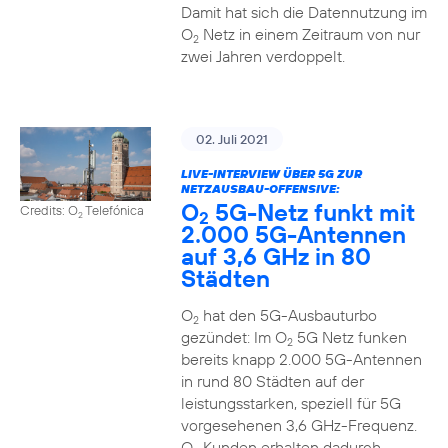
Damit hat sich die Datennutzung im
O
Netz in einem Zeitraum von nur
2
zwei Jahren verdoppelt.
02. Juli 2021
LIVE-INTERVIEW ÜBER 5G ZUR
NETZAUSBAU-OFFENSIVE:
O
5G-Netz funkt mit
Credits: O
Telefónica
2
2
2.000 5G-Antennen
auf 3,6 GHz in 80
Städten
O
hat den 5G-Ausbauturbo
2
gezündet: Im O
5G Netz funken
2
bereits knapp 2.000 5G-Antennen
in rund 80 Städten auf der
leistungsstarken, speziell für 5G
vorgesehenen 3,6 GHz-Frequenz.
O
Kunden erhalten dadurch