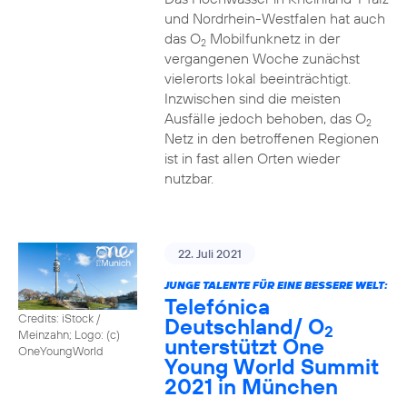
und Nordrhein-Westfalen hat auch
das O
Mobilfunknetz in der
2
vergangenen Woche zunächst
vielerorts lokal beeinträchtigt.
Inzwischen sind die meisten
Ausfälle jedoch behoben, das O
2
Netz in den betroffenen Regionen
ist in fast allen Orten wieder
nutzbar.
22. Juli 2021
JUNGE TALENTE FÜR EINE BESSERE WELT:
Telefónica
Credits: iStock /
Deutschland/ O
2
Meinzahn; Logo: (c)
unterstützt One
OneYoungWorld
Young World Summit
2021 in München