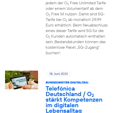
jedem der O
Free Unlimited Tarife
2
oder einem Volumentarif ab dem
O
Free M nutzen. Damit sind 5G-
2
Tarife bei O
ab monatlich 29,99
2
Euro erhältlich. Beim Neuabschluss
eines dieser Tarife wird 5G für die
O
Kunden automatisch enthalten
2
sein, Bestandskunden können das
kostenlose Paket „5G-Zugang“
buchen
.
1
18. Juni 2021
BUNDESWEITER DIGITALTAG:
Telefónica
Deutschland / O
2
stärkt Kompetenzen
im digitalen
Lebensalltag