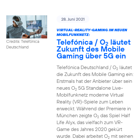
28. Juni 2021
VIRTUAL-REALITY-GAMING IM NEUEN
MOBILFUNKNETZ:
Telefónica / O
läutet
Credits: Telefónica
2
Zukunft des Mobile
Deutschland
Gaming über 5G ein
Telefónica Deutschland / O
läutet
2
die Zukunft des Mobile Gaming ein:
Erstmals hat der Anbieter über sein
neues O
5G Standalone Live-
2
Mobilfunknetz moderne Virtual
Reality (VR)-Spiele zum Leben
erweckt. Während der Premiere in
München zeigte O
das Spiel Half
2
Life Alyx, das vielfach zum VR-
Game des Jahres 2020 gekürt
wurde. Dabei arbeitet O
mit seinen
2