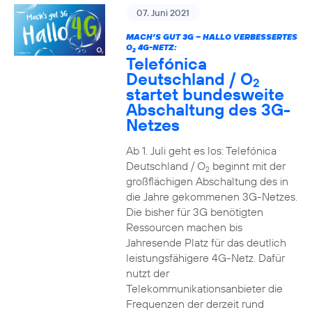
07. Juni 2021
MACH’S GUT 3G – HALLO VERBESSERTES
O
4G-NETZ:
2
Telefónica
Deutschland / O
2
startet bundesweite
Abschaltung des 3G-
Netzes
Ab 1. Juli geht es los: Telefónica
Deutschland / O
beginnt mit der
2
großflächigen Abschaltung des in
die Jahre gekommenen 3G-Netzes.
Die bisher für 3G benötigten
Ressourcen machen bis
Jahresende Platz für das deutlich
leistungsfähigere 4G-Netz. Dafür
nutzt der
Telekommunikationsanbieter die
Frequenzen der derzeit rund