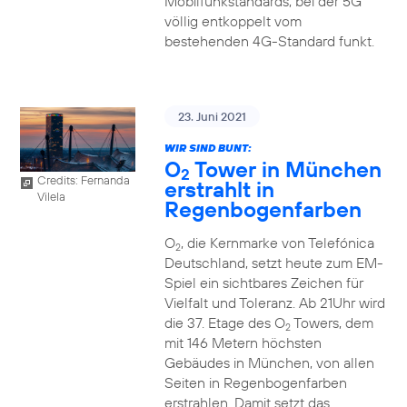
Mobilfunkstandards, bei der 5G
völlig entkoppelt vom
bestehenden 4G-Standard funkt.
23. Juni 2021
WIR SIND BUNT:
O
Tower in München
2
Credits: Fernanda
erstrahlt in
Vilela
Regenbogenfarben
O
, die Kernmarke von Telefónica
2
Deutschland, setzt heute zum EM-
Spiel ein sichtbares Zeichen für
Vielfalt und Toleranz. Ab 21Uhr wird
die 37. Etage des O
Towers, dem
2
mit 146 Metern höchsten
Gebäudes in München, von allen
Seiten in Regenbogenfarben
erstrahlen. Damit setzt das