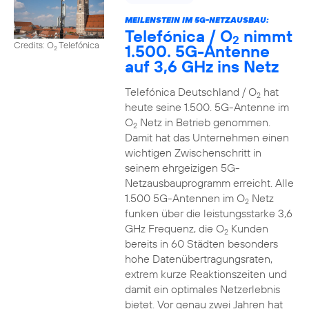
MEILENSTEIN IM 5G-NETZAUSBAU:
Telefónica / O
nimmt
2
Credits: O
Telefónica
1.500. 5G-Antenne
2
auf 3,6 GHz ins Netz
Telefónica Deutschland / O
hat
2
heute seine 1.500. 5G-Antenne im
O
Netz in Betrieb genommen.
2
Damit hat das Unternehmen einen
wichtigen Zwischenschritt in
seinem ehrgeizigen 5G-
Netzausbauprogramm erreicht. Alle
1.500 5G-Antennen im O
Netz
2
funken über die leistungsstarke 3,6
GHz Frequenz, die O
Kunden
2
bereits in 60 Städten besonders
hohe Datenübertragungsraten,
extrem kurze Reaktionszeiten und
damit ein optimales Netzerlebnis
bietet. Vor genau zwei Jahren hat