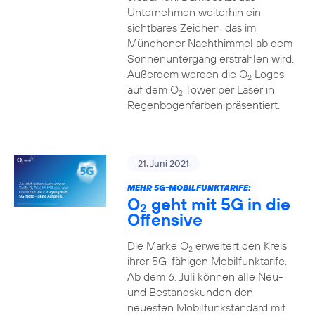
Unternehmen weiterhin ein
sichtbares Zeichen, das im
Münchener Nachthimmel ab dem
Sonnenuntergang erstrahlen wird.
Außerdem werden die O
Logos
2
auf dem O
Tower per Laser in
2
Regenbogenfarben präsentiert.
21. Juni 2021
MEHR 5G-MOBILFUNKTARIFE:
O
geht mit 5G in die
2
Offensive
Die Marke O
erweitert den Kreis
2
ihrer 5G-fähigen Mobilfunktarife.
Ab dem 6. Juli können alle Neu-
und Bestandskunden den
neuesten Mobilfunkstandard mit