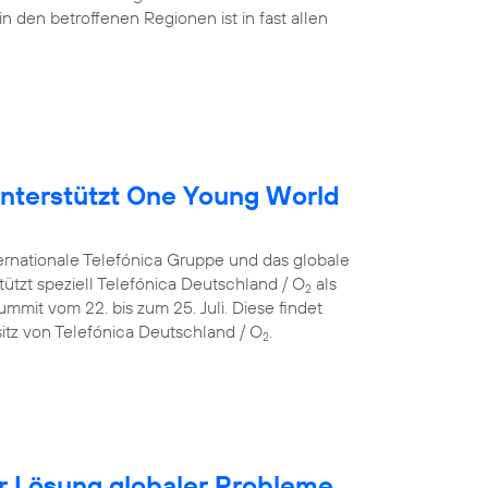
in den betroffenen Regionen ist in fast allen
nterstützt One Young World
ternationale Telefónica Gruppe und das globale
ützt speziell Telefónica Deutschland / O
als
2
mit vom 22. bis zum 25. Juli. Diese findet
itz von Telefónica Deutschland / O
.
2
für Lösung globaler Probleme