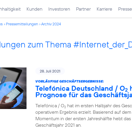
haltigkeit
Kunden
Investoren
Partner
Karriere
Presse
ws
Pressemitteilungen
Archiv 2024
ilungen zum Thema #Internet_der_
28. Juli 2021
VORLÄUFIGE GESCHÄFTSERGEBNISSE:
Telefónica Deutschland / O
h
2
Prognose für das Geschäftsj
Telefónica / O
hat im ersten Halbjahr des Ges
2
operativem Ergebnis erzielt. Basierend auf dem 
Momentum in der ersten Jahreshälfte hebt das
Geschäftsjahr 2021 an.