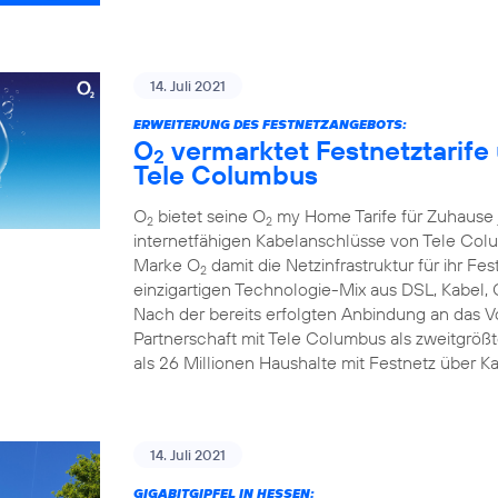
14. Juli 2021
ERWEITERUNG DES FESTNETZANGEBOTS:
O
vermarktet Festnetztarife
2
Tele Columbus
O
bietet seine O
my Home Tarife für Zuhause j
2
2
internetfähigen Kabelanschlüsse von Tele Colum
Marke O
damit die Netzinfrastruktur für ihr F
2
einzigartigen Technologie-Mix aus DSL, Kabel, 
Nach der bereits erfolgten Anbindung an das 
Partnerschaft mit Tele Columbus als zweitgrö
als 26 Millionen Haushalte mit Festnetz über K
14. Juli 2021
GIGABITGIPFEL IN HESSEN: