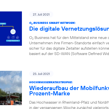
27. Juli 2021
O
BUSINESS SMART NETWORK:
2
Die digitale Vernetzungslösu
O
Business hat für den Mittelstand eine neue d
2
Unternehmen ihre Firmen-Standorte einfach ve
sicher für das digitale Zeitalter aufstellen kön
basiert auf der SD-WAN (Software Defined Wi
23. Juli 2021
HOCHWASSERKATASTROPHE:
Wiederaufbau der Mobilfunkv
Prozent-Marke
Das Hochwasser in Rheinland-Pfalz und Nordr
in der vergangenen Woche zunächst vielerorts l