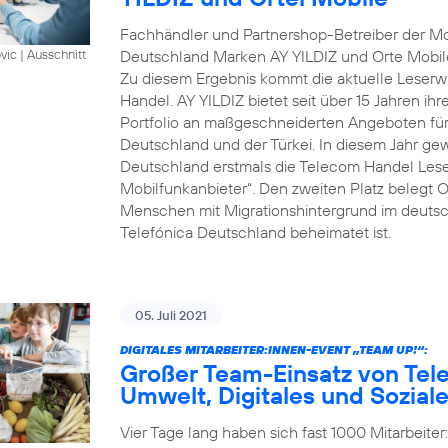
Fachhändler und Partnershop-Betreiber der Mob
Deutschland Marken AY YILDIZ und Orte Mobil
vic
|
Ausschnitt
Zu diesem Ergebnis kommt die aktuelle Leserwa
Handel. AY YILDIZ bietet seit über 15 Jahren ih
Portfolio an maßgeschneiderten Angeboten für 
Deutschland und der Türkei. In diesem Jahr gew
Deutschland erstmals die Telecom Handel Lese
Mobilfunkanbieter“. Den zweiten Platz belegt O
Menschen mit Migrationshintergrund im deutsch
Telefónica Deutschland beheimatet ist.
05. Juli 2021
DIGITALES MITARBEITER:INNEN-EVENT „TEAM UP!“:
Großer Team-Einsatz von Tel
Umwelt, Digitales und Sozial
Vier Tage lang haben sich fast 1000 Mitarbeite