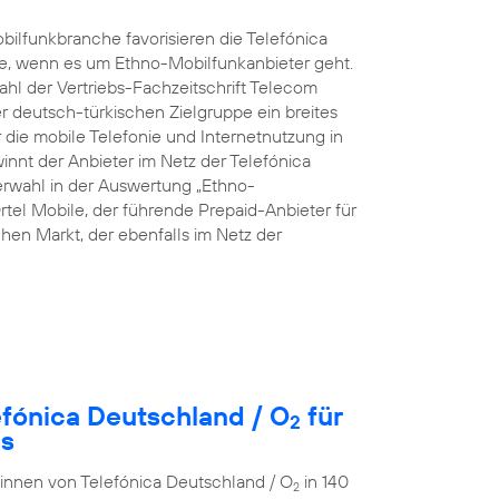
ilfunkbranche favorisieren die Telefónica
e, wenn es um Ethno-Mobilfunkanbieter geht.
hl der Vertriebs-Fachzeitschrift Telecom
rer deutsch-türkischen Zielgruppe ein breites
die mobile Telefonie und Internetnutzung in
innt der Anbieter im Netz der Telefónica
rwahl in der Auswertung „Ethno-
rtel Mobile, der führende Prepaid-Anbieter für
en Markt, der ebenfalls im Netz der
efónica Deutschland / O
für
2
es
r:innen von Telefónica Deutschland / O
in 140
2