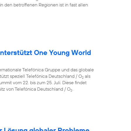
in den betroffenen Regionen ist in fast allen
nterstützt One Young World
ternationale Telefónica Gruppe und das globale
ützt speziell Telefónica Deutschland / O
als
2
mit vom 22. bis zum 25. Juli. Diese findet
itz von Telefónica Deutschland / O
.
2
für Lösung globaler Probleme