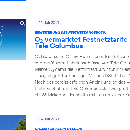
14. Juli 2021
ERWEITERUNG DES FESTNETZANGEBOTS:
O
vermarktet Festnetztarife
2
Tele Columbus
O
bietet seine O
my Home Tarife für Zuhause j
2
2
internetfähigen Kabelanschlüsse von Tele Colum
Marke O
damit die Netzinfrastruktur für ihr F
2
einzigartigen Technologie-Mix aus DSL, Kabel, 
Nach der bereits erfolgten Anbindung an das 
Partnerschaft mit Tele Columbus als zweitgrö
als 26 Millionen Haushalte mit Festnetz über K
14. Juli 2021
GIGABITGIPFEL IN HESSEN: