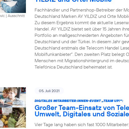
Fachhändler und Partnershop-Betreiber der Mob
Deutschland Marken AY YILDIZ und Orte Mobil
vic
|
Ausschnitt
Zu diesem Ergebnis kommt die aktuelle Leserwa
Handel. AY YILDIZ bietet seit über 15 Jahren ih
Portfolio an maßgeschneiderten Angeboten für 
Deutschland und der Türkei. In diesem Jahr gew
Deutschland erstmals die Telecom Handel Lese
Mobilfunkanbieter“. Den zweiten Platz belegt O
Menschen mit Migrationshintergrund im deutsch
Telefónica Deutschland beheimatet ist.
05. Juli 2021
DIGITALES MITARBEITER:INNEN-EVENT „TEAM UP!“:
Großer Team-Einsatz von Tel
Umwelt, Digitales und Sozial
Vier Tage lang haben sich fast 1000 Mitarbeite