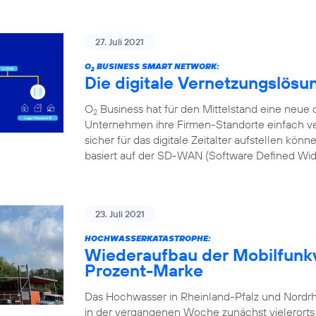
27. Juli 2021
O
BUSINESS SMART NETWORK:
2
Die digitale Vernetzungslösu
O
Business hat für den Mittelstand eine neue d
2
Unternehmen ihre Firmen-Standorte einfach ve
sicher für das digitale Zeitalter aufstellen kön
basiert auf der SD-WAN (Software Defined Wi
23. Juli 2021
HOCHWASSERKATASTROPHE:
Wiederaufbau der Mobilfunkv
Prozent-Marke
Das Hochwasser in Rheinland-Pfalz und Nordr
in der vergangenen Woche zunächst vielerorts l