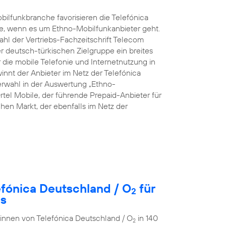
ilfunkbranche favorisieren die Telefónica
e, wenn es um Ethno-Mobilfunkanbieter geht.
hl der Vertriebs-Fachzeitschrift Telecom
rer deutsch-türkischen Zielgruppe ein breites
die mobile Telefonie und Internetnutzung in
innt der Anbieter im Netz der Telefónica
rwahl in der Auswertung „Ethno-
rtel Mobile, der führende Prepaid-Anbieter für
en Markt, der ebenfalls im Netz der
efónica Deutschland / O
für
2
es
r:innen von Telefónica Deutschland / O
in 140
2