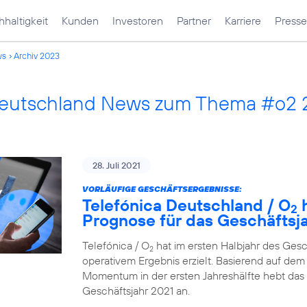
haltigkeit
Kunden
Investoren
Partner
Karriere
Presse
ws
Archiv 2023
Deutschland News zum Thema #o2
28. Juli 2021
VORLÄUFIGE GESCHÄFTSERGEBNISSE:
Telefónica Deutschland / O
h
2
Prognose für das Geschäftsj
Telefónica / O
hat im ersten Halbjahr des Ges
2
operativem Ergebnis erzielt. Basierend auf dem 
Momentum in der ersten Jahreshälfte hebt das
Geschäftsjahr 2021 an.