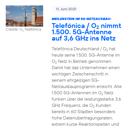
11. Juni 2021
MEILENSTEIN IM 5G-NETZAUSBAU:
Telefónica / O
nimmt
2
Credits: O
Telefónica
1.500. 5G-Antenne
2
auf 3,6 GHz ins Netz
Telefónica Deutschland / O
hat
2
heute seine 1.500. 5G-Antenne im
O
Netz in Betrieb genommen.
2
Damit hat das Unternehmen einen
wichtigen Zwischenschritt in
seinem ehrgeizigen 5G-
Netzausbauprogramm erreicht. Alle
1.500 5G-Antennen im O
Netz
2
funken über die leistungsstarke 3,6
GHz Frequenz, die O
Kunden
2
bereits in 60 Städten besonders
hohe Datenübertragungsraten,
extrem kurze Reaktionszeiten und