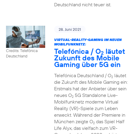
Deutschland nicht teuer ist.
28. Juni 2021
VIRTUAL-REALITY-GAMING IM NEUEN
MOBILFUNKNETZ:
Telefónica / O
läutet
Credits: Telefónica
2
Zukunft des Mobile
Deutschland
Gaming über 5G ein
Telefónica Deutschland / O
läutet
2
die Zukunft des Mobile Gaming ein:
Erstmals hat der Anbieter über sein
neues O
5G Standalone Live-
2
Mobilfunknetz moderne Virtual
Reality (VR)-Spiele zum Leben
erweckt. Während der Premiere in
München zeigte O
das Spiel Half
2
Life Alyx, das vielfach zum VR-