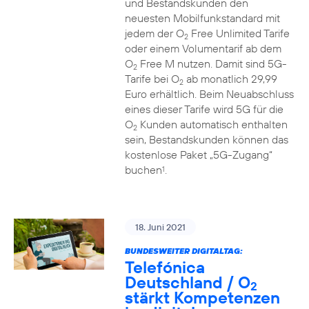
und Bestandskunden den
neuesten Mobilfunkstandard mit
jedem der O
Free Unlimited Tarife
2
oder einem Volumentarif ab dem
O
Free M nutzen. Damit sind 5G-
2
Tarife bei O
ab monatlich 29,99
2
Euro erhältlich. Beim Neuabschluss
eines dieser Tarife wird 5G für die
O
Kunden automatisch enthalten
2
sein, Bestandskunden können das
kostenlose Paket „5G-Zugang“
buchen
.
1
18. Juni 2021
BUNDESWEITER DIGITALTAG:
Telefónica
Deutschland / O
2
stärkt Kompetenzen