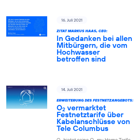
16. Juli 2021
ZITAT MARKUS HAAS, CEO:
In Gedanken bei allen
Mitbürgern, die vom
Hochwasser
betroffen sind
14. Juli 2021
ERWEITERUNG DES FESTNETZANGEBOTS:
O
vermarktet
2
Festnetztarife über
Kabelanschlüsse von
Tele Columbus
O
bietet seine O
my Home Tarife