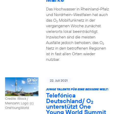
Das Hochwasser in Rheinland-Pfalz
und Nordrhein-Westfalen hat auch
das O
Mobilfunknetz in der
2
vergangenen Woche zunächst
vielerorts lokal beeinträchtigt.
Inzwischen sind die meisten
Ausfälle jedoch behoben, das O
2
Netz in den betroffenen Regionen
ist in fast allen Orten wieder
nutzbar.
22. Juli 2021
JUNGE TALENTE FÜR EINE BESSERE WELT:
Telefónica
Credits: iStock /
Deutschland/ O
2
Meinzahn; Logo: (c)
unterstützt One
OneYoungWorld
Young World Summit