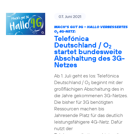
07. Juni 2021
MACH’S GUT 3G – HALLO VERBESSERTES
O
4G-NETZ:
2
Telefónica
Deutschland / O
2
startet bundesweite
Abschaltung des 3G-
Netzes
Ab 1. Juli geht es los: Telefónica
Deutschland / O
beginnt mit der
2
großflächigen Abschaltung des in
die Jahre gekommenen 3G-Netzes.
Die bisher für 3G benötigten
Ressourcen machen bis
Jahresende Platz für das deutlich
leistungsfähigere 4G-Netz. Dafür
nutzt der