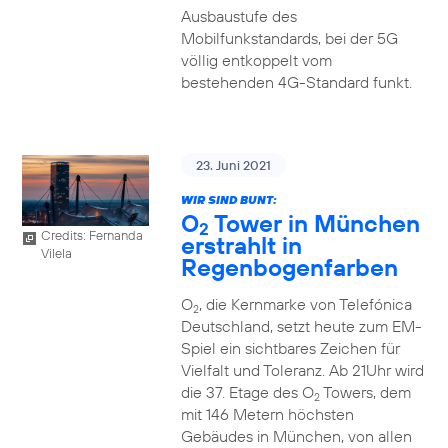
Ausbaustufe des
Mobilfunkstandards, bei der 5G
völlig entkoppelt vom
bestehenden 4G-Standard funkt.
23. Juni 2021
WIR SIND BUNT:
O
Tower in München
2
Credits: Fernanda
erstrahlt in
Vilela
Regenbogenfarben
O
, die Kernmarke von Telefónica
2
Deutschland, setzt heute zum EM-
Spiel ein sichtbares Zeichen für
Vielfalt und Toleranz. Ab 21Uhr wird
die 37. Etage des O
Towers, dem
2
mit 146 Metern höchsten
Gebäudes in München, von allen