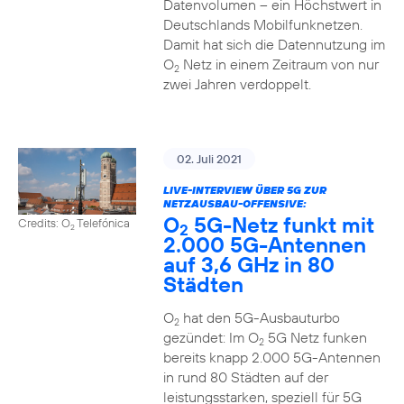
Datenvolumen – ein Höchstwert in
Deutschlands Mobilfunknetzen.
Damit hat sich die Datennutzung im
O
Netz in einem Zeitraum von nur
2
zwei Jahren verdoppelt.
02. Juli 2021
LIVE-INTERVIEW ÜBER 5G ZUR
NETZAUSBAU-OFFENSIVE:
O
5G-Netz funkt mit
Credits: O
Telefónica
2
2
2.000 5G-Antennen
auf 3,6 GHz in 80
Städten
O
hat den 5G-Ausbauturbo
2
gezündet: Im O
5G Netz funken
2
bereits knapp 2.000 5G-Antennen
in rund 80 Städten auf der
leistungsstarken, speziell für 5G