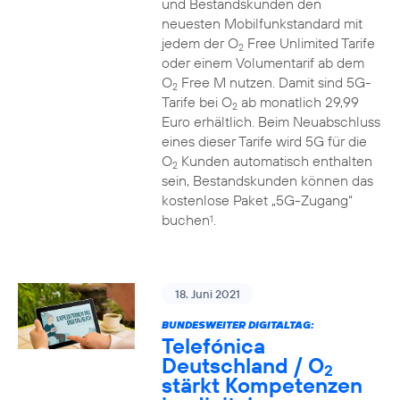
und Bestandskunden den
neuesten Mobilfunkstandard mit
jedem der O
Free Unlimited Tarife
2
oder einem Volumentarif ab dem
O
Free M nutzen. Damit sind 5G-
2
Tarife bei O
ab monatlich 29,99
2
Euro erhältlich. Beim Neuabschluss
eines dieser Tarife wird 5G für die
O
Kunden automatisch enthalten
2
sein, Bestandskunden können das
kostenlose Paket „5G-Zugang“
buchen
.
1
18. Juni 2021
BUNDESWEITER DIGITALTAG:
Telefónica
Deutschland / O
2
stärkt Kompetenzen