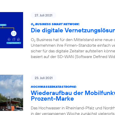
27. Juli 2021
O
BUSINESS SMART NETWORK:
2
Die digitale Vernetzungslösu
O
Business hat für den Mittelstand eine neue d
2
Unternehmen ihre Firmen-Standorte einfach ve
sicher für das digitale Zeitalter aufstellen kön
basiert auf der SD-WAN (Software Defined Wi
23. Juli 2021
HOCHWASSERKATASTROPHE:
Wiederaufbau der Mobilfunkv
Prozent-Marke
Das Hochwasser in Rheinland-Pfalz und Nordr
in der vergangenen Woche zunächst vielerorts l