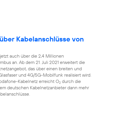
 über Kabelanschlüsse von
etzt auch über die 2,4 Millionen
bus an. Ab dem 21. Juli 2021 erweitert die
estnetzangebot, das über einen breiten und
Glasfaser und 4G/5G-Mobilfunk realisiert wird.
Vodafone-Kabelnetz erreicht O
durch die
2
ßtem deutschen Kabelnetzanbieter dann mehr
abelanschlüsse.