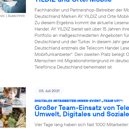
Fachhändler und Partnershop-Betreiber der Mob
Deutschland Marken AY YILDIZ und Orte Mobil
vic
|
Ausschnitt
Zu diesem Ergebnis kommt die aktuelle Leserwa
Handel. AY YILDIZ bietet seit über 15 Jahren ih
Portfolio an maßgeschneiderten Angeboten für 
Deutschland und der Türkei. In diesem Jahr gew
Deutschland erstmals die Telecom Handel Lese
Mobilfunkanbieter“. Den zweiten Platz belegt O
Menschen mit Migrationshintergrund im deutsch
Telefónica Deutschland beheimatet ist.
05. Juli 2021
DIGITALES MITARBEITER:INNEN-EVENT „TEAM UP!“:
Großer Team-Einsatz von Tel
Umwelt, Digitales und Sozial
Vier Tage lang haben sich fast 1000 Mitarbeite