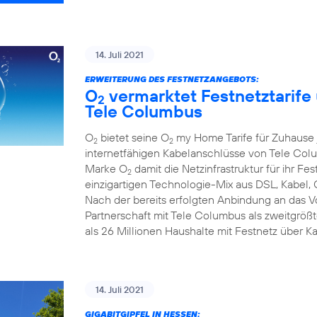
14. Juli 2021
ERWEITERUNG DES FESTNETZANGEBOTS:
O
vermarktet Festnetztarife
2
Tele Columbus
O
bietet seine O
my Home Tarife für Zuhause j
2
2
internetfähigen Kabelanschlüsse von Tele Colum
Marke O
damit die Netzinfrastruktur für ihr F
2
einzigartigen Technologie-Mix aus DSL, Kabel, 
Nach der bereits erfolgten Anbindung an das 
Partnerschaft mit Tele Columbus als zweitgrö
als 26 Millionen Haushalte mit Festnetz über K
14. Juli 2021
GIGABITGIPFEL IN HESSEN: