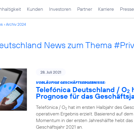
haltigkeit
Kunden
Investoren
Partner
Karriere
Presse
ws
Archiv 2024
Deutschland News zum Thema #Pri
28. Juli 2021
VORLÄUFIGE GESCHÄFTSERGEBNISSE:
Telefónica Deutschland / O
h
2
Prognose für das Geschäftsj
Telefónica / O
hat im ersten Halbjahr des Ges
2
operativem Ergebnis erzielt. Basierend auf dem 
Momentum in der ersten Jahreshälfte hebt das
Geschäftsjahr 2021 an.