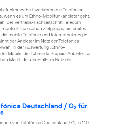
ilfunkbranche favorisieren die Telefónica
e, wenn es um Ethno-Mobilfunkanbieter geht.
hl der Vertriebs-Fachzeitschrift Telecom
rer deutsch-türkischen Zielgruppe ein breites
die mobile Telefonie und Internetnutzung in
innt der Anbieter im Netz der Telefónica
rwahl in der Auswertung „Ethno-
rtel Mobile, der führende Prepaid-Anbieter für
en Markt, der ebenfalls im Netz der
efónica Deutschland / O
für
2
es
r:innen von Telefónica Deutschland / O
in 140
2