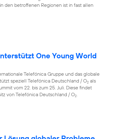
in den betroffenen Regionen ist in fast allen
nterstützt One Young World
ternationale Telefónica Gruppe und das globale
ützt speziell Telefónica Deutschland / O
als
2
mit vom 22. bis zum 25. Juli. Diese findet
itz von Telefónica Deutschland / O
.
2
für Lösung globaler Probleme