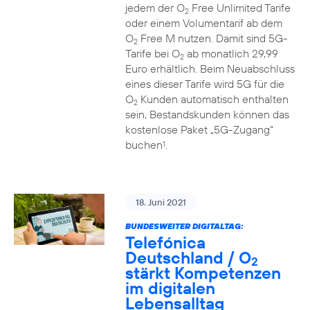
jedem der O
Free Unlimited Tarife
2
oder einem Volumentarif ab dem
O
Free M nutzen. Damit sind 5G-
2
Tarife bei O
ab monatlich 29,99
2
Euro erhältlich. Beim Neuabschluss
eines dieser Tarife wird 5G für die
O
Kunden automatisch enthalten
2
sein, Bestandskunden können das
kostenlose Paket „5G-Zugang“
buchen
.
1
18. Juni 2021
BUNDESWEITER DIGITALTAG:
Telefónica
Deutschland / O
2
stärkt Kompetenzen
im digitalen
Lebensalltag