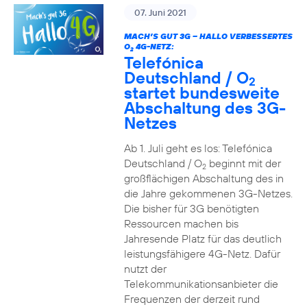
07. Juni 2021
MACH’S GUT 3G – HALLO VERBESSERTES
O
4G-NETZ:
2
Telefónica
Deutschland / O
2
startet bundesweite
Abschaltung des 3G-
Netzes
Ab 1. Juli geht es los: Telefónica
Deutschland / O
beginnt mit der
2
großflächigen Abschaltung des in
die Jahre gekommenen 3G-Netzes.
Die bisher für 3G benötigten
Ressourcen machen bis
Jahresende Platz für das deutlich
leistungsfähigere 4G-Netz. Dafür
nutzt der
Telekommunikationsanbieter die
Frequenzen der derzeit rund