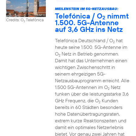
MEILENSTEIN IM 5G-NETZAUSBAU:
Telefónica / O
nimmt
2
Credits: O
Telefónica
1.500. 5G-Antenne
2
auf 3,6 GHz ins Netz
Telefónica Deutschland / O
hat
2
heute seine 1.500. 5G-Antenne im
O
Netz in Betrieb genommen.
2
Damit hat das Unternehmen einen
wichtigen Zwischenschritt in
seinem ehrgeizigen 5G-
Netzausbauprogramm erreicht. Alle
1.500 5G-Antennen im O
Netz
2
funken über die leistungsstarke 3,6
GHz Frequenz, die O
Kunden
2
bereits in 60 Städten besonders
hohe Datenübertragungsraten,
extrem kurze Reaktionszeiten und
damit ein optimales Netzerlebnis
bietet. Vor genau zwei Jahren hat