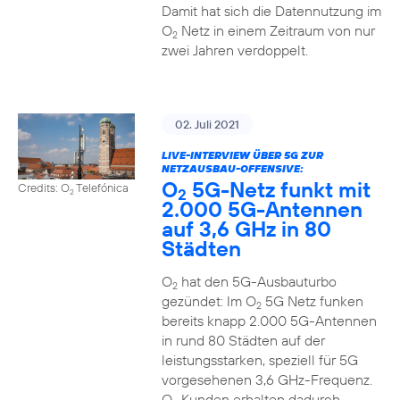
Damit hat sich die Datennutzung im
O
Netz in einem Zeitraum von nur
2
zwei Jahren verdoppelt.
02. Juli 2021
LIVE-INTERVIEW ÜBER 5G ZUR
NETZAUSBAU-OFFENSIVE:
O
5G-Netz funkt mit
Credits: O
Telefónica
2
2
2.000 5G-Antennen
auf 3,6 GHz in 80
Städten
O
hat den 5G-Ausbauturbo
2
gezündet: Im O
5G Netz funken
2
bereits knapp 2.000 5G-Antennen
in rund 80 Städten auf der
leistungsstarken, speziell für 5G
vorgesehenen 3,6 GHz-Frequenz.
O
Kunden erhalten dadurch