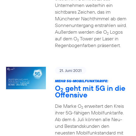
Unternehmen weiterhin ein
sichtbares Zeichen, das im
Münchener Nachthimmel ab dem
Sonnenuntergang erstrahlen wird.
Außerdem werden die O
Logos
2
auf dem O
Tower per Laser in
2
Regenbogenfarben präsentiert.
21. Juni 2021
MEHR 5G-MOBILFUNKTARIFE:
O
geht mit 5G in die
2
Offensive
Die Marke O
erweitert den Kreis
2
ihrer 5G-fähigen Mobilfunktarife.
Ab dem 6. Juli können alle Neu-
und Bestandskunden den
neuesten Mobilfunkstandard mit