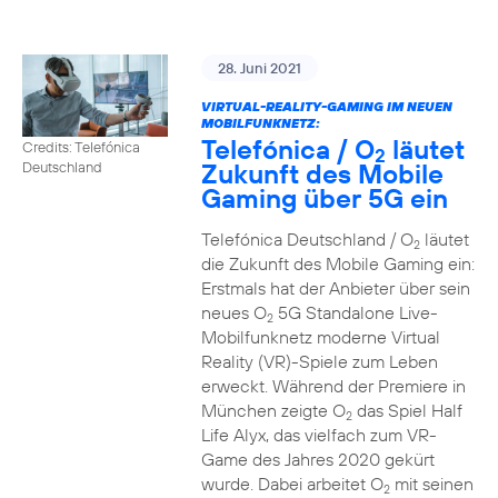
28. Juni 2021
VIRTUAL-REALITY-GAMING IM NEUEN
MOBILFUNKNETZ:
Telefónica / O
läutet
Credits: Telefónica
2
Zukunft des Mobile
Deutschland
Gaming über 5G ein
Telefónica Deutschland / O
läutet
2
die Zukunft des Mobile Gaming ein:
Erstmals hat der Anbieter über sein
neues O
5G Standalone Live-
2
Mobilfunknetz moderne Virtual
Reality (VR)-Spiele zum Leben
erweckt. Während der Premiere in
München zeigte O
das Spiel Half
2
Life Alyx, das vielfach zum VR-
Game des Jahres 2020 gekürt
wurde. Dabei arbeitet O
mit seinen
2