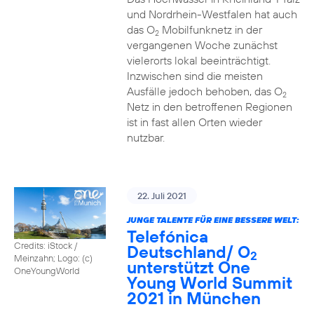
und Nordrhein-Westfalen hat auch
das O
Mobilfunknetz in der
2
vergangenen Woche zunächst
vielerorts lokal beeinträchtigt.
Inzwischen sind die meisten
Ausfälle jedoch behoben, das O
2
Netz in den betroffenen Regionen
ist in fast allen Orten wieder
nutzbar.
22. Juli 2021
JUNGE TALENTE FÜR EINE BESSERE WELT:
Telefónica
Credits: iStock /
Deutschland/ O
2
Meinzahn; Logo: (c)
unterstützt One
OneYoungWorld
Young World Summit
2021 in München