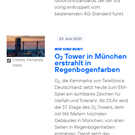
Mobilfunkstandards, bei der 5G
völlig entkoppelt vom
bestehenden 4G-Standard funkt.
23. Juni 2021
WIR SIND BUNT:
O
Tower in München
2
Credits: Fernanda
erstrahlt in
Vilela
Regenbogenfarben
O
, die Kernmarke von Telefónica
2
Deutschland, setzt heute zum EM-
Spiel ein sichtbares Zeichen für
Vielfalt und Toleranz. Ab 21Uhr wird
die 37. Etage des O
Towers, dem
2
mit 146 Metern höchsten
Gebäudes in München, von allen
Seiten in Regenbogenfarben
erstrahlen. Damit setzt das