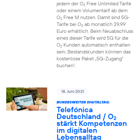
jedem der O
Free Unlimited Tarife
2
oder einem Volumentarif ab dem
O
Free M nutzen. Damit sind 5G-
2
Tarife bei O
ab monatlich 29,99
2
Euro erhältlich. Beim Neuabschluss
eines dieser Tarife wird 5G für die
O
Kunden automatisch enthalten
2
sein, Bestandskunden können das
kostenlose Paket „5G-Zugang“
buchen
.
1
18. Juni 2021
BUNDESWEITER DIGITALTAG:
Telefónica
Deutschland / O
2
stärkt Kompetenzen
im digitalen
Lebensalltag