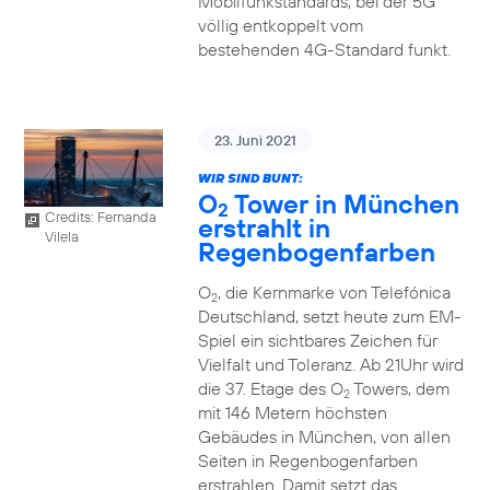
Mobilfunkstandards, bei der 5G
völlig entkoppelt vom
bestehenden 4G-Standard funkt.
23. Juni 2021
WIR SIND BUNT:
O
Tower in München
2
Credits: Fernanda
erstrahlt in
Vilela
Regenbogenfarben
O
, die Kernmarke von Telefónica
2
Deutschland, setzt heute zum EM-
Spiel ein sichtbares Zeichen für
Vielfalt und Toleranz. Ab 21Uhr wird
die 37. Etage des O
Towers, dem
2
mit 146 Metern höchsten
Gebäudes in München, von allen
Seiten in Regenbogenfarben
erstrahlen. Damit setzt das