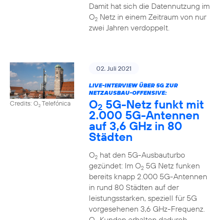
Damit hat sich die Datennutzung im
O
Netz in einem Zeitraum von nur
2
zwei Jahren verdoppelt.
02. Juli 2021
LIVE-INTERVIEW ÜBER 5G ZUR
NETZAUSBAU-OFFENSIVE:
O
5G-Netz funkt mit
Credits: O
Telefónica
2
2
2.000 5G-Antennen
auf 3,6 GHz in 80
Städten
O
hat den 5G-Ausbauturbo
2
gezündet: Im O
5G Netz funken
2
bereits knapp 2.000 5G-Antennen
in rund 80 Städten auf der
leistungsstarken, speziell für 5G
vorgesehenen 3,6 GHz-Frequenz.
O
Kunden erhalten dadurch