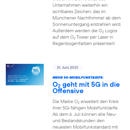
Unternehmen weiterhin ein
sichtbares Zeichen, das im
Münchener Nachthimmel ab dem
Sonnenuntergang erstrahlen wird.
Außerdem werden die O
Logos
2
auf dem O
Tower per Laser in
2
Regenbogenfarben präsentiert.
21. Juni 2021
MEHR 5G-MOBILFUNKTARIFE:
O
geht mit 5G in die
2
Offensive
Die Marke O
erweitert den Kreis
2
ihrer 5G-fähigen Mobilfunktarife.
Ab dem 6. Juli können alle Neu-
und Bestandskunden den
neuesten Mobilfunkstandard mit