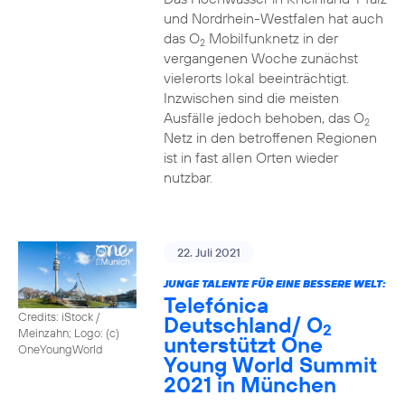
und Nordrhein-Westfalen hat auch
das O
Mobilfunknetz in der
2
vergangenen Woche zunächst
vielerorts lokal beeinträchtigt.
Inzwischen sind die meisten
Ausfälle jedoch behoben, das O
2
Netz in den betroffenen Regionen
ist in fast allen Orten wieder
nutzbar.
22. Juli 2021
JUNGE TALENTE FÜR EINE BESSERE WELT:
Telefónica
Credits: iStock /
Deutschland/ O
2
Meinzahn; Logo: (c)
unterstützt One
OneYoungWorld
Young World Summit
2021 in München