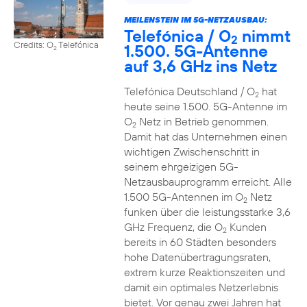
MEILENSTEIN IM 5G-NETZAUSBAU:
Telefónica / O
nimmt
2
Credits: O
Telefónica
1.500. 5G-Antenne
2
auf 3,6 GHz ins Netz
Telefónica Deutschland / O
hat
2
heute seine 1.500. 5G-Antenne im
O
Netz in Betrieb genommen.
2
Damit hat das Unternehmen einen
wichtigen Zwischenschritt in
seinem ehrgeizigen 5G-
Netzausbauprogramm erreicht. Alle
1.500 5G-Antennen im O
Netz
2
funken über die leistungsstarke 3,6
GHz Frequenz, die O
Kunden
2
bereits in 60 Städten besonders
hohe Datenübertragungsraten,
extrem kurze Reaktionszeiten und
damit ein optimales Netzerlebnis
bietet. Vor genau zwei Jahren hat