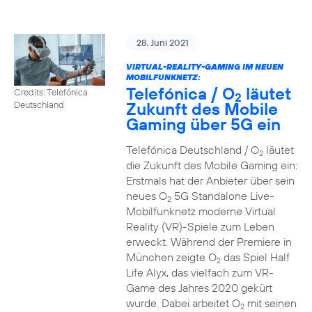
28. Juni 2021
VIRTUAL-REALITY-GAMING IM NEUEN
MOBILFUNKNETZ:
Telefónica / O
läutet
Credits: Telefónica
2
Zukunft des Mobile
Deutschland
Gaming über 5G ein
Telefónica Deutschland / O
läutet
2
die Zukunft des Mobile Gaming ein:
Erstmals hat der Anbieter über sein
neues O
5G Standalone Live-
2
Mobilfunknetz moderne Virtual
Reality (VR)-Spiele zum Leben
erweckt. Während der Premiere in
München zeigte O
das Spiel Half
2
Life Alyx, das vielfach zum VR-
Game des Jahres 2020 gekürt
wurde. Dabei arbeitet O
mit seinen
2