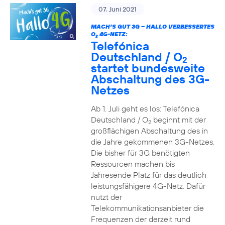
07. Juni 2021
MACH’S GUT 3G – HALLO VERBESSERTES
O
4G-NETZ:
2
Telefónica
Deutschland / O
2
startet bundesweite
Abschaltung des 3G-
Netzes
Ab 1. Juli geht es los: Telefónica
Deutschland / O
beginnt mit der
2
großflächigen Abschaltung des in
die Jahre gekommenen 3G-Netzes.
Die bisher für 3G benötigten
Ressourcen machen bis
Jahresende Platz für das deutlich
leistungsfähigere 4G-Netz. Dafür
nutzt der
Telekommunikationsanbieter die
Frequenzen der derzeit rund