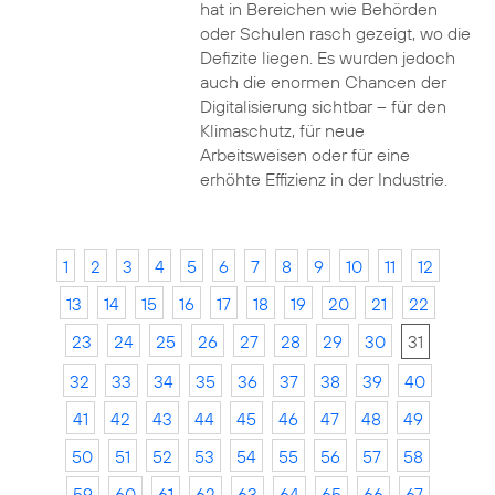
hat in Bereichen wie Behörden
oder Schulen rasch gezeigt, wo die
Defizite liegen. Es wurden jedoch
auch die enormen Chancen der
Digitalisierung sichtbar – für den
Klimaschutz, für neue
Arbeitsweisen oder für eine
erhöhte Effizienz in der Industrie.
1
2
3
4
5
6
7
8
9
10
11
12
13
14
15
16
17
18
19
20
21
22
23
24
25
26
27
28
29
30
31
32
33
34
35
36
37
38
39
40
41
42
43
44
45
46
47
48
49
50
51
52
53
54
55
56
57
58
59
60
61
62
63
64
65
66
67