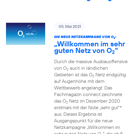
05. Mai 2021
DIE NEUE NETZKAMPAGNE VON O
:
2
„Willkommen im sehr
guten Netz von O
“
2
Durch die massive Ausbauoffensive
von O
auch in ländlichen
2
Gebieten ist das O
Netz endgültig
2
auf Augenhöhe mit dem
Wettbewerb angelangt. Das
Fachmagazin connect zeichnete
das O
Netz im Dezember 2020
2
erstmals mit der Note „sehr gut“*
aus. Dieses Ergebnis ist
Ausgangspunkt für die neue
Netzkampagne „Willkommen im
sehr guten Netz von O
“, die ab 5.