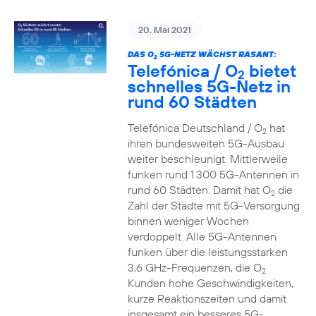
20. Mai 2021
DAS O
5G-NETZ WÄCHST RASANT:
2
Telefónica / O
bietet
2
schnelles 5G-Netz in
rund 60 Städten
Telefónica Deutschland / O
hat
2
ihren bundesweiten 5G-Ausbau
weiter beschleunigt. Mittlerweile
funken rund 1.300 5G-Antennen in
rund 60 Städten. Damit hat O
die
2
Zahl der Städte mit 5G-Versorgung
binnen weniger Wochen
verdoppelt. Alle 5G-Antennen
funken über die leistungsstarken
3,6 GHz-Frequenzen, die O
2
Kunden hohe Geschwindigkeiten,
kurze Reaktionszeiten und damit
insgesamt ein besseres 5G-