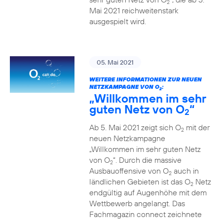
2
Mai 2021 reichweitenstark
ausgespielt wird.
05. Mai 2021
WEITERE INFORMATIONEN ZUR NEUEN
NETZKAMPAGNE VON O
:
2
„Willkommen im sehr
guten Netz von O
“
2
Ab 5. Mai 2021 zeigt sich O
mit der
2
neuen Netzkampagne
„Willkommen im sehr guten Netz
von O
“. Durch die massive
2
Ausbauoffensive von O
auch in
2
ländlichen Gebieten ist das O
Netz
2
endgültig auf Augenhöhe mit dem
Wettbewerb angelangt. Das
Fachmagazin connect zeichnete