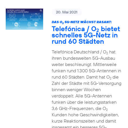
20. Mai 2021
DAS O
5G-NETZ WÄCHST RASANT:
2
Telefónica / O
bietet
2
schnelles 5G-Netz in
rund 60 Städten
Telefónica Deutschland / O
hat
2
ihren bundesweiten 5G-Ausbau
weiter beschleunigt. Mittlerweile
funken rund 1.300 5G-Antennen in
rund 60 Städten. Damit hat O
die
2
Zahl der Städte mit 5G-Versorgung
binnen weniger Wochen
verdoppelt. Alle 5G-Antennen
funken über die leistungsstarken
3,6 GHz-Frequenzen, die O
2
Kunden hohe Geschwindigkeiten,
kurze Reaktionszeiten und damit
insgesamt ein besseres 5G-