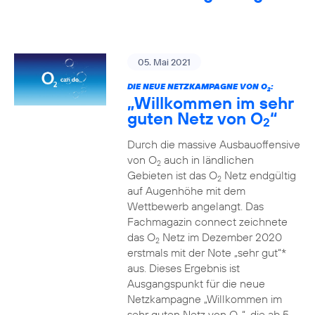
05. Mai 2021
DIE NEUE NETZKAMPAGNE VON O
:
2
„Willkommen im sehr
guten Netz von O
“
2
Durch die massive Ausbauoffensive
von O
auch in ländlichen
2
Gebieten ist das O
Netz endgültig
2
auf Augenhöhe mit dem
Wettbewerb angelangt. Das
Fachmagazin connect zeichnete
das O
Netz im Dezember 2020
2
erstmals mit der Note „sehr gut“*
aus. Dieses Ergebnis ist
Ausgangspunkt für die neue
Netzkampagne „Willkommen im
sehr guten Netz von O
“, die ab 5.