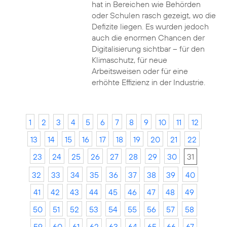
hat in Bereichen wie Behörden
oder Schulen rasch gezeigt, wo die
Defizite liegen. Es wurden jedoch
auch die enormen Chancen der
Digitalisierung sichtbar – für den
Klimaschutz, für neue
Arbeitsweisen oder für eine
erhöhte Effizienz in der Industrie.
1
2
3
4
5
6
7
8
9
10
11
12
13
14
15
16
17
18
19
20
21
22
23
24
25
26
27
28
29
30
31
32
33
34
35
36
37
38
39
40
41
42
43
44
45
46
47
48
49
50
51
52
53
54
55
56
57
58
59
60
61
62
63
64
65
66
67