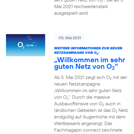
2
Mai 2021 reichweitenstark
ausgespielt wird.
05. Mai 2021
WEITERE INFORMATIONEN ZUR NEUEN
NETZKAMPAGNE VON O
:
2
„Willkommen im sehr
guten Netz von O
“
2
Ab 5. Mai 2021 zeigt sich O
mit der
2
neuen Netzkampagne
„Willkommen im sehr guten Netz
von O
“. Durch die massive
2
Ausbauoffensive von O
auch in
2
ländlichen Gebieten ist das O
Netz
2
endgültig auf Augenhöhe mit dem
Wettbewerb angelangt. Das
Fachmagazin connect zeichnete