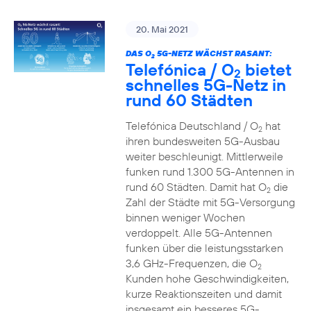
20. Mai 2021
DAS O
5G-NETZ WÄCHST RASANT:
2
Telefónica / O
bietet
2
schnelles 5G-Netz in
rund 60 Städten
Telefónica Deutschland / O
hat
2
ihren bundesweiten 5G-Ausbau
weiter beschleunigt. Mittlerweile
funken rund 1.300 5G-Antennen in
rund 60 Städten. Damit hat O
die
2
Zahl der Städte mit 5G-Versorgung
binnen weniger Wochen
verdoppelt. Alle 5G-Antennen
funken über die leistungsstarken
3,6 GHz-Frequenzen, die O
2
Kunden hohe Geschwindigkeiten,
kurze Reaktionszeiten und damit
insgesamt ein besseres 5G-