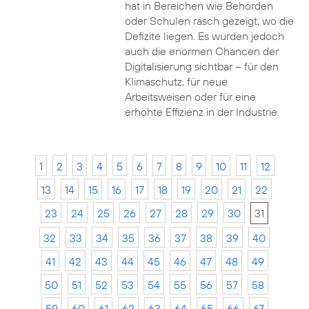
hat in Bereichen wie Behörden
oder Schulen rasch gezeigt, wo die
Defizite liegen. Es wurden jedoch
auch die enormen Chancen der
Digitalisierung sichtbar – für den
Klimaschutz, für neue
Arbeitsweisen oder für eine
erhöhte Effizienz in der Industrie.
1
2
3
4
5
6
7
8
9
10
11
12
13
14
15
16
17
18
19
20
21
22
23
24
25
26
27
28
29
30
31
32
33
34
35
36
37
38
39
40
41
42
43
44
45
46
47
48
49
50
51
52
53
54
55
56
57
58
59
60
61
62
63
64
65
66
67