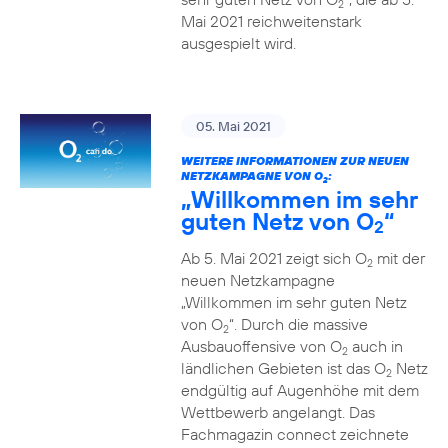
2
Mai 2021 reichweitenstark
ausgespielt wird.
05. Mai 2021
WEITERE INFORMATIONEN ZUR NEUEN
NETZKAMPAGNE VON O
:
2
„Willkommen im sehr
guten Netz von O
“
2
Ab 5. Mai 2021 zeigt sich O
mit der
2
neuen Netzkampagne
„Willkommen im sehr guten Netz
von O
“. Durch die massive
2
Ausbauoffensive von O
auch in
2
ländlichen Gebieten ist das O
Netz
2
endgültig auf Augenhöhe mit dem
Wettbewerb angelangt. Das
Fachmagazin connect zeichnete