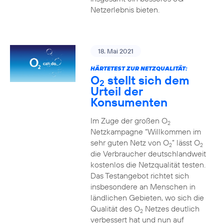
Netzerlebnis bieten.
18. Mai 2021
HÄRTETEST ZUR NETZQUALITÄT:
O
stellt sich dem
2
Urteil der
Konsumenten
Im Zuge der großen O
2
Netzkampagne “Willkommen im
sehr guten Netz von O
” lässt O
2
2
die Verbraucher deutschlandweit
kostenlos die Netzqualität testen.
Das Testangebot richtet sich
insbesondere an Menschen in
ländlichen Gebieten, wo sich die
Qualität des O
Netzes deutlich
2
verbessert hat und nun auf