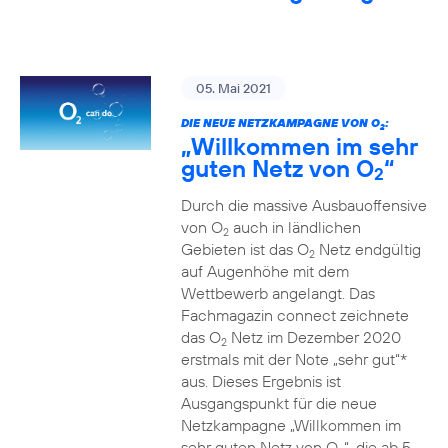
05. Mai 2021
DIE NEUE NETZKAMPAGNE VON O
:
2
„Willkommen im sehr
guten Netz von O
“
2
Durch die massive Ausbauoffensive
von O
auch in ländlichen
2
Gebieten ist das O
Netz endgültig
2
auf Augenhöhe mit dem
Wettbewerb angelangt. Das
Fachmagazin connect zeichnete
das O
Netz im Dezember 2020
2
erstmals mit der Note „sehr gut“*
aus. Dieses Ergebnis ist
Ausgangspunkt für die neue
Netzkampagne „Willkommen im
sehr guten Netz von O
“, die ab 5.