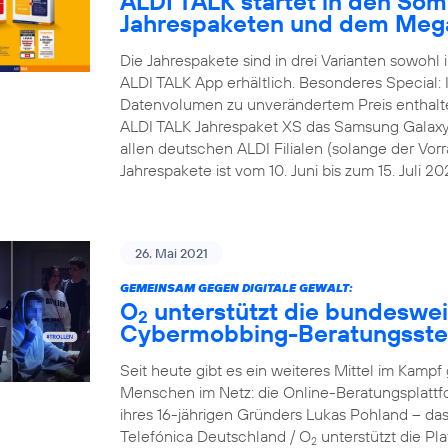
ALDI TALK startet in den Som
Jahrespaketen und dem Meg
Die Jahrespakete sind in drei Varianten sowohl i
ALDI TALK App erhältlich. Besonderes Special:
Datenvolumen zu unverändertem Preis enthalt
ALDI TALK Jahrespaket XS das Samsung Galaxy A1
allen deutschen ALDI Filialen (solange der Vorra
Jahrespakete ist vom 10. Juni bis zum 15. Juli 202
26. Mai 2021
GEMEINSAM GEGEN DIGITALE GEWALT:
O
unterstützt die bundesweit
2
Cybermobbing-Beratungsste
Seit heute gibt es ein weiteres Mittel im Kam
Menschen im Netz: die Online-Beratungsplattf
ihres 16-jährigen Gründers Lukas Pohland – da
Telefónica Deutschland / O
unterstützt die P
2