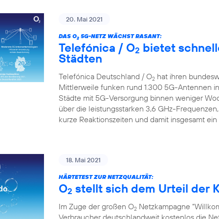
20. Mai 2021
DAS O
5G-NETZ WÄCHST RASANT:
2
Telefónica / O
bietet schnell
2
Städten
Telefónica Deutschland / O
hat ihren bundesw
2
Mittlerweile funken rund 1.300 5G-Antennen in
Städte mit 5G-Versorgung binnen weniger Wo
über die leistungsstarken 3,6 GHz-Frequenzen,
kurze Reaktionszeiten und damit insgesamt ein
18. Mai 2021
HÄRTETEST ZUR NETZQUALITÄT:
O
stellt sich dem Urteil de
2
Im Zuge der großen O
Netzkampagne “Willkom
2
Verbraucher deutschlandweit kostenlos die Netz