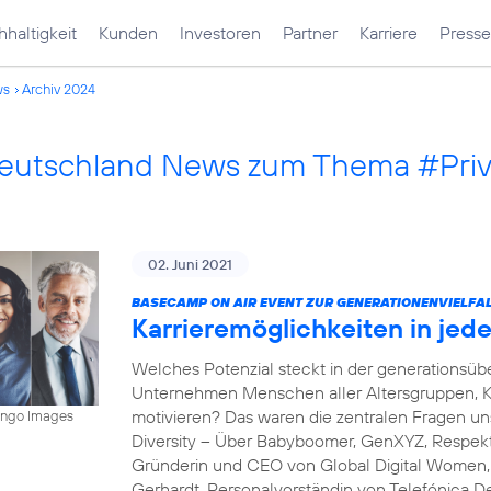
haltigkeit
Kunden
Investoren
Partner
Karriere
Presse
ws
Archiv 2024
Deutschland News zum Thema #Pri
02. Juni 2021
BASECAMP ON AIR EVENT ZUR GENERATIONENVIELFAL
Karrieremöglichkeiten in je
Welches Potenzial steckt in der generations
Unternehmen Menschen aller Altersgruppen, K
motivieren? Das waren die zentralen Fragen 
mingo Images
Diversity – Über Babyboomer, GenXYZ, Respekt 
Gründerin und CEO von Global Digital Women, s
Gerhardt, Personalvorständin von Telefónica D