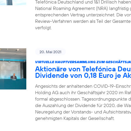
Telefónica Deutschland und 1&1 Drillisch habe
National Roaming Agreement (NRA) langfristig 
entsprechenden Vertrag unterzeichnet. Die von 1
Review-Verfahren werden als Teil der Gesamtei
verfolgt.
20. Mai 2021
VIRTUELLE HAUPTVERSAMMLUNG ZUM GESCHÄFTSJA
Aktionäre von Telefónica De
Dividende von 0,18 Euro je Ak
Angesichts der anhaltenden COVID-19-Einschr
Holding AG auch ihr Geschäftsjahr 2020 im R
formal abgeschlossen. Tagesordnungspunkte 
die Auszahlung der Dividende für 2020, die Wah
Neuregelung der Vorstands- und Aufsichtsrats
genehmigten Kapitals der Gesellschaft.