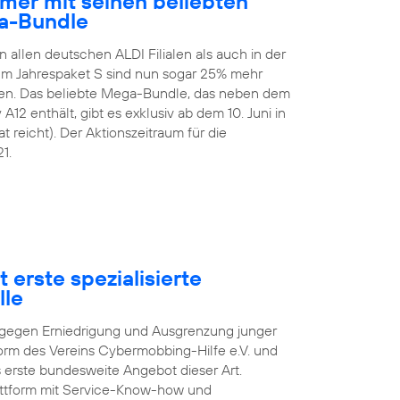
mer mit seinen beliebten
a-Bundle
n allen deutschen ALDI Filialen als auch in der
 Im Jahrespaket S sind nun sogar 25% mehr
en. Das beliebte Mega-Bundle, das neben dem
2 enthält, gibt es exklusiv ab dem 10. Juni in
t reicht). Der Aktionszeitraum für die
1.
 erste spezialisierte
lle
pf gegen Erniedrigung und Ausgrenzung junger
orm des Vereins Cybermobbing-Hilfe e.V. und
s erste bundesweite Angebot dieser Art.
lattform mit Service-Know-how und