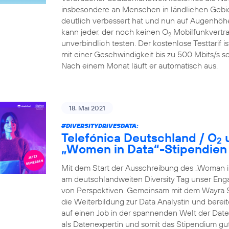
insbesondere an Menschen in ländlichen Gebiet
deutlich verbessert hat und nun auf Augenhöhe
kann jeder, der noch keinen O
Mobilfunkvertra
2
unverbindlich testen. Der kostenlose Testtarif i
mit einer Geschwindigkeit bis zu 500 Mbits/s so
Nach einem Monat läuft er automatisch aus.
18. Mai 2021
#DIVERSITYDRIVESDATA
:
Telefónica Deutschland / O
u
2
„Women in Data“-Stipendien
Mit dem Start der Ausschreibung des „Woman i
am deutschlandweiten Diversity Tag unser Eng
von Perspektiven. Gemeinsam mit dem Wayra S
die Weiterbildung zur Data Analystin und berei
auf einen Job in der spannenden Welt der Daten 
als Datenexpertin und somit das Stipendium gu