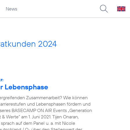
News
vatkunden 2024
T:
der Lebensphase
übergreifenden Zusammenarbeit? Wie können
arrierestufen und Lebensphasen fördern und
unseres BASECAMP ON AIR Events „Generation
& Werte“ am 1. Juni 2021. Tijen Onaran,
prach auf dem Panel u. a. mit Nicole
eutschland / O
über den Stellenwert der