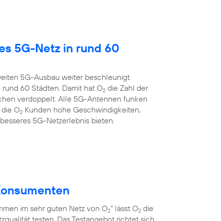
es 5G-Netz in rund 60
eiten 5G-Ausbau weiter beschleunigt.
 rund 60 Städten. Damit hat O
die Zahl der
2
chen verdoppelt. Alle 5G-Antennen funken
 die O
Kunden hohe Geschwindigkeiten,
2
 besseres 5G-Netzerlebnis bieten.
r Konsumenten
men im sehr guten Netz von O
” lässt O
die
2
2
qualität testen. Das Testangebot richtet sich