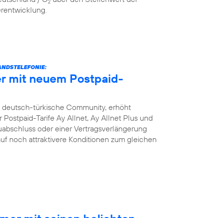
2
erentwicklung.
NDSTELEFONIE:
r mit neuem Postpaid-
e deutsch-türkische Community, erhöht
Postpaid-Tarife Ay Allnet, Ay Allnet Plus und
uabschluss oder einer Vertragsverlängerung
 auf noch attraktivere Konditionen zum gleichen