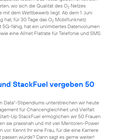
en, wo sich die Qualität des O
Netzes
2
 mit dem Wettbewerb liegt. Ab dem 1. Juni
g hat, für 30 Tage das O
Mobilfunknetz
2
st 5G-fähig, hat ein unlimitiertes Datenvolumen
wie eine Allnet Flatrate für Telefonie und SMS.
nd StackFuel vergeben 50
n Data“-Stipendiums unterstreichen wir heute
agement für Chancengleichheit und Vielfalt
tart-Up StackFuel ermöglichen wir 50 Frauen
ten sie praxisnah und mit viel Mentoren-Power
vor. Kennt Ihr eine Frau, für die eine Karriere
t passen würde? Dann sagt es gerne weiter!