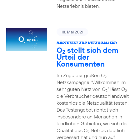
Netzerlebnis bieten.
18. Mai 2021
HÄRTETEST ZUR NETZQUALITÄT:
O
stellt sich dem
2
Urteil der
Konsumenten
Im Zuge der großen O
2
Netzkampagne “Willkommen im
sehr guten Netz von O
” lässt O
2
2
die Verbraucher deutschlandweit
kostenlos die Netzqualität testen.
Das Testangebot richtet sich
insbesondere an Menschen in
ländlichen Gebieten, wo sich die
Qualität des O
Netzes deutlich
2
verbessert hat und nun auf