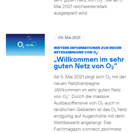
2
Mai 2021 reichweitenstark
ausgespielt wird.
05. Mai 2021
WEITERE INFORMATIONEN ZUR NEUEN
NETZKAMPAGNE VON O
:
2
„Willkommen im sehr
guten Netz von O
“
2
Ab 5. Mai 2021 zeigt sich O
mit der
2
neuen Netzkampagne
„Willkommen im sehr guten Netz
von O
“. Durch die massive
2
Ausbauoffensive von O
auch in
2
ländlichen Gebieten ist das O
Netz
2
endgültig auf Augenhöhe mit dem
Wettbewerb angelangt. Das
Fachmagazin connect zeichnete