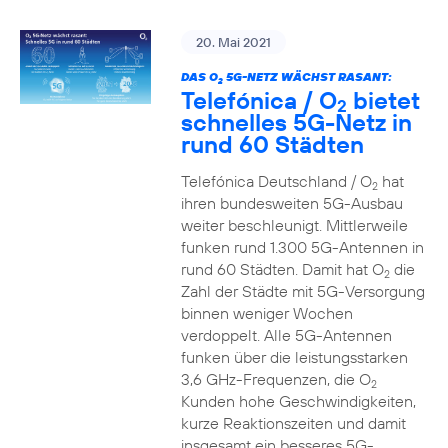
20. Mai 2021
DAS O
5G-NETZ WÄCHST RASANT:
2
Telefónica / O
bietet
2
schnelles 5G-Netz in
rund 60 Städten
Telefónica Deutschland / O
hat
2
ihren bundesweiten 5G-Ausbau
weiter beschleunigt. Mittlerweile
funken rund 1.300 5G-Antennen in
rund 60 Städten. Damit hat O
die
2
Zahl der Städte mit 5G-Versorgung
binnen weniger Wochen
verdoppelt. Alle 5G-Antennen
funken über die leistungsstarken
3,6 GHz-Frequenzen, die O
2
Kunden hohe Geschwindigkeiten,
kurze Reaktionszeiten und damit
insgesamt ein besseres 5G-