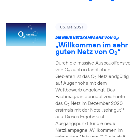
05. Mai 2021
DIE NEUE NETZKAMPAGNE VON O
:
2
„Willkommen im sehr
guten Netz von O
“
2
Durch die massive Ausbauoffensive
von O
auch in ländlichen
2
Gebieten ist das O
Netz endgültig
2
auf Augenhöhe mit dem
Wettbewerb angelangt. Das
Fachmagazin connect zeichnete
das O
Netz im Dezember 2020
2
erstmals mit der Note „sehr gut“*
aus. Dieses Ergebnis ist
Ausgangspunkt für die neue
Netzkampagne „Willkommen im
sehr guten Netz von O
“, die ab 5.