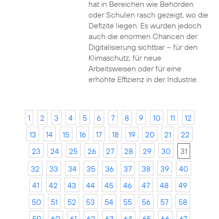
hat in Bereichen wie Behörden
oder Schulen rasch gezeigt, wo die
Defizite liegen. Es wurden jedoch
auch die enormen Chancen der
Digitalisierung sichtbar – für den
Klimaschutz, für neue
Arbeitsweisen oder für eine
erhöhte Effizienz in der Industrie.
1
2
3
4
5
6
7
8
9
10
11
12
13
14
15
16
17
18
19
20
21
22
23
24
25
26
27
28
29
30
31
32
33
34
35
36
37
38
39
40
41
42
43
44
45
46
47
48
49
50
51
52
53
54
55
56
57
58
59
60
61
62
63
64
65
66
67