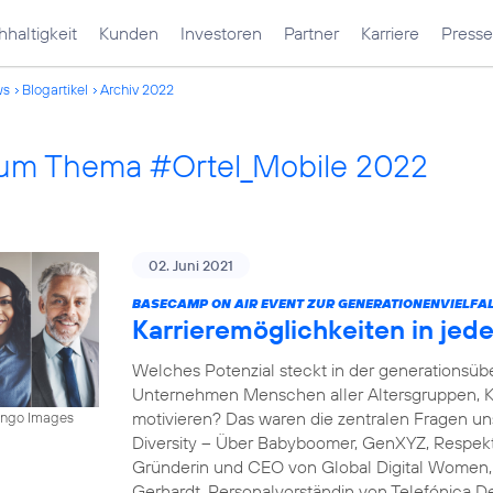
haltigkeit
Kunden
Investoren
Partner
Karriere
Presse
ws
Blogartikel
Archiv 2022
 zum Thema #Ortel_Mobile 2022
02. Juni 2021
BASECAMP ON AIR EVENT ZUR GENERATIONENVIELFAL
Karrieremöglichkeiten in je
Welches Potenzial steckt in der generations
Unternehmen Menschen aller Altersgruppen, K
motivieren? Das waren die zentralen Fragen 
mingo Images
Diversity – Über Babyboomer, GenXYZ, Respekt 
Gründerin und CEO von Global Digital Women, s
Gerhardt, Personalvorständin von Telefónica D