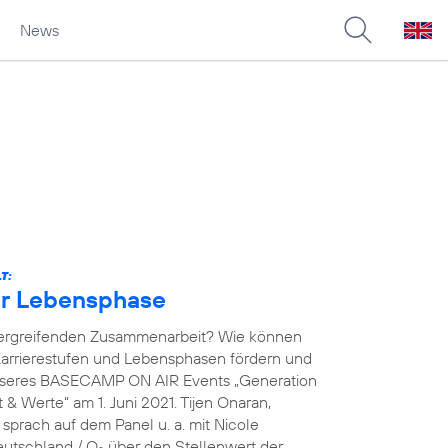
News
T:
der Lebensphase
übergreifenden Zusammenarbeit? Wie können
arrierestufen und Lebensphasen fördern und
unseres BASECAMP ON AIR Events „Generation
& Werte“ am 1. Juni 2021. Tijen Onaran,
prach auf dem Panel u. a. mit Nicole
eutschland / O
über den Stellenwert der