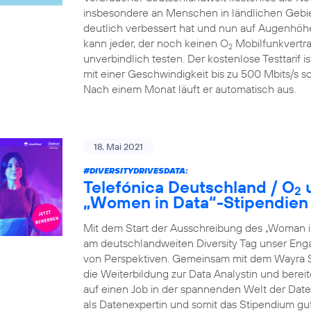
insbesondere an Menschen in ländlichen Gebiet
deutlich verbessert hat und nun auf Augenhöhe
kann jeder, der noch keinen O
Mobilfunkvertra
2
unverbindlich testen. Der kostenlose Testtarif i
mit einer Geschwindigkeit bis zu 500 Mbits/s so
Nach einem Monat läuft er automatisch aus.
18. Mai 2021
#DIVERSITYDRIVESDATA
:
Telefónica Deutschland / O
u
2
„Women in Data“-Stipendien
Mit dem Start der Ausschreibung des „Woman i
am deutschlandweiten Diversity Tag unser Eng
von Perspektiven. Gemeinsam mit dem Wayra S
die Weiterbildung zur Data Analystin und berei
auf einen Job in der spannenden Welt der Daten 
als Datenexpertin und somit das Stipendium gu