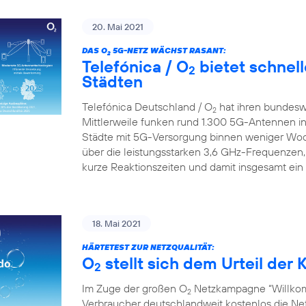
20. Mai 2021
DAS O
5G-NETZ WÄCHST RASANT:
2
Telefónica / O
bietet schnell
2
Städten
Telefónica Deutschland / O
hat ihren bundesw
2
Mittlerweile funken rund 1.300 5G-Antennen in
Städte mit 5G-Versorgung binnen weniger Wo
über die leistungsstarken 3,6 GHz-Frequenzen,
kurze Reaktionszeiten und damit insgesamt ein
18. Mai 2021
HÄRTETEST ZUR NETZQUALITÄT:
O
stellt sich dem Urteil de
2
Im Zuge der großen O
Netzkampagne “Willkom
2
Verbraucher deutschlandweit kostenlos die Netz