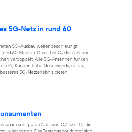
es 5G-Netz in rund 60
eiten 5G-Ausbau weiter beschleunigt.
 rund 60 Städten. Damit hat O
die Zahl der
2
chen verdoppelt. Alle 5G-Antennen funken
 die O
Kunden hohe Geschwindigkeiten,
2
 besseres 5G-Netzerlebnis bieten.
r Konsumenten
men im sehr guten Netz von O
” lässt O
die
2
2
qualität testen. Das Testangebot richtet sich