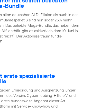
mer mit seinen beliebten
a-Bundle
n allen deutschen ALDI Filialen als auch in der
 Im Jahrespaket S sind nun sogar 25% mehr
en. Das beliebte Mega-Bundle, das neben dem
2 enthält, gibt es exklusiv ab dem 10. Juni in
t reicht). Der Aktionszeitraum für die
1.
 erste spezialisierte
lle
pf gegen Erniedrigung und Ausgrenzung junger
orm des Vereins Cybermobbing-Hilfe e.V. und
s erste bundesweite Angebot dieser Art.
lattform mit Service-Know-how und