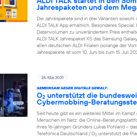
ALDI TALK startet in den Som
Jahrespaketen und dem Meg
Die Jahrespakete sind in drei Varianten sowohl i
ALDI TALK App erhältlich. Besonderes Special:
Datenvolumen zu unverändertem Preis enthalt
ALDI TALK Jahrespaket XS das Samsung Galaxy A1
allen deutschen ALDI Filialen (solange der Vorra
Jahrespakete ist vom 10. Juni bis zum 15. Juli 202
26. Mai 2021
GEMEINSAM GEGEN DIGITALE GEWALT:
O
unterstützt die bundesweit
2
Cybermobbing-Beratungsste
Seit heute gibt es ein weiteres Mittel im Kam
Menschen im Netz: die Online-Beratungsplattf
ihres 16-jährigen Gründers Lukas Pohland – da
Telefónica Deutschland / O
unterstützt die P
2