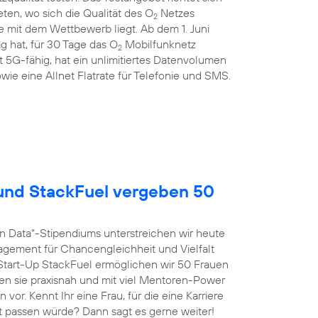
en, wo sich die Qualität des O
Netzes
2
 mit dem Wettbewerb liegt. Ab dem 1. Juni
g hat, für 30 Tage das O
Mobilfunknetz
2
st 5G-fähig, hat ein unlimitiertes Datenvolumen
wie eine Allnet Flatrate für Telefonie und SMS.
nd StackFuel vergeben 50
n Data“-Stipendiums unterstreichen wir heute
agement für Chancengleichheit und Vielfalt
tart-Up StackFuel ermöglichen wir 50 Frauen
ten sie praxisnah und mit viel Mentoren-Power
vor. Kennt Ihr eine Frau, für die eine Karriere
t passen würde? Dann sagt es gerne weiter!