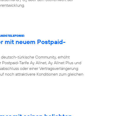
2
erentwicklung.
NDSTELEFONIE:
r mit neuem Postpaid-
e deutsch-türkische Community, erhöht
Postpaid-Tarife Ay Allnet, Ay Allnet Plus und
uabschluss oder einer Vertragsverlängerung
 auf noch attraktivere Konditionen zum gleichen