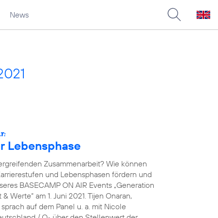
News
2021
T:
der Lebensphase
übergreifenden Zusammenarbeit? Wie können
arrierestufen und Lebensphasen fördern und
unseres BASECAMP ON AIR Events „Generation
& Werte“ am 1. Juni 2021. Tijen Onaran,
prach auf dem Panel u. a. mit Nicole
eutschland / O
über den Stellenwert der