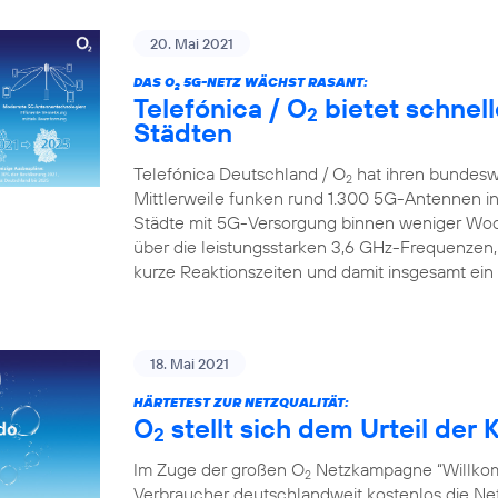
20. Mai 2021
DAS O
5G-NETZ WÄCHST RASANT:
2
Telefónica / O
bietet schnell
2
Städten
Telefónica Deutschland / O
hat ihren bundesw
2
Mittlerweile funken rund 1.300 5G-Antennen in
Städte mit 5G-Versorgung binnen weniger Wo
über die leistungsstarken 3,6 GHz-Frequenzen,
kurze Reaktionszeiten und damit insgesamt ein
18. Mai 2021
HÄRTETEST ZUR NETZQUALITÄT:
O
stellt sich dem Urteil de
2
Im Zuge der großen O
Netzkampagne “Willkom
2
Verbraucher deutschlandweit kostenlos die Netz