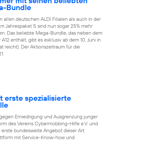
mer mit seinen beliebten
a-Bundle
n allen deutschen ALDI Filialen als auch in der
 Im Jahrespaket S sind nun sogar 25% mehr
en. Das beliebte Mega-Bundle, das neben dem
2 enthält, gibt es exklusiv ab dem 10. Juni in
t reicht). Der Aktionszeitraum für die
1.
 erste spezialisierte
lle
pf gegen Erniedrigung und Ausgrenzung junger
orm des Vereins Cybermobbing-Hilfe e.V. und
s erste bundesweite Angebot dieser Art.
lattform mit Service-Know-how und