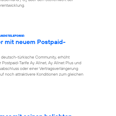
2
erentwicklung.
NDSTELEFONIE:
r mit neuem Postpaid-
e deutsch-türkische Community, erhöht
Postpaid-Tarife Ay Allnet, Ay Allnet Plus und
uabschluss oder einer Vertragsverlängerung
 auf noch attraktivere Konditionen zum gleichen