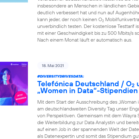
insbesondere an Menschen in ländlichen Gebiet
deutlich verbessert hat und nun auf Augenhöhe
kann jeder, der noch keinen O
Mobilfunkvertra
2
unverbindlich testen. Der kostenlose Testtarif i
mit einer Geschwindigkeit bis zu 500 Mbits/s so
Nach einem Monat läuft er automatisch aus.
18. Mai 2021
#DIVERSITYDRIVESDATA
:
Telefónica Deutschland / O
u
2
„Women in Data“-Stipendien
Mit dem Start der Ausschreibung des „Woman i
am deutschlandweiten Diversity Tag unser Eng
von Perspektiven. Gemeinsam mit dem Wayra S
die Weiterbildung zur Data Analystin und berei
auf einen Job in der spannenden Welt der Daten 
als Datenexpertin und somit das Stipendium gu