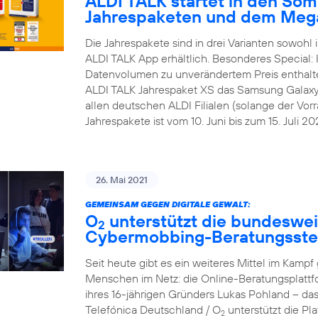
ALDI TALK startet in den Som
Jahrespaketen und dem Meg
Die Jahrespakete sind in drei Varianten sowohl i
ALDI TALK App erhältlich. Besonderes Special:
Datenvolumen zu unverändertem Preis enthalt
ALDI TALK Jahrespaket XS das Samsung Galaxy A1
allen deutschen ALDI Filialen (solange der Vorra
Jahrespakete ist vom 10. Juni bis zum 15. Juli 202
26. Mai 2021
GEMEINSAM GEGEN DIGITALE GEWALT:
O
unterstützt die bundesweit
2
Cybermobbing-Beratungsste
Seit heute gibt es ein weiteres Mittel im Kam
Menschen im Netz: die Online-Beratungsplattf
ihres 16-jährigen Gründers Lukas Pohland – da
Telefónica Deutschland / O
unterstützt die P
2