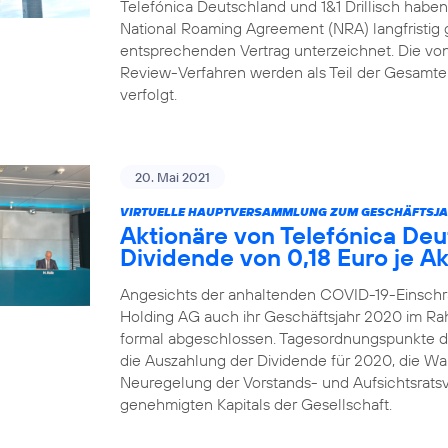
Telefónica Deutschland und 1&1 Drillisch habe
National Roaming Agreement (NRA) langfristig 
entsprechenden Vertrag unterzeichnet. Die von 1
Review-Verfahren werden als Teil der Gesamtei
verfolgt.
20. Mai 2021
VIRTUELLE HAUPTVERSAMMLUNG ZUM GESCHÄFTSJA
Aktionäre von Telefónica De
Dividende von 0,18 Euro je Ak
Angesichts der anhaltenden COVID-19-Einschr
Holding AG auch ihr Geschäftsjahr 2020 im R
formal abgeschlossen. Tagesordnungspunkte 
die Auszahlung der Dividende für 2020, die Wah
Neuregelung der Vorstands- und Aufsichtsrats
genehmigten Kapitals der Gesellschaft.