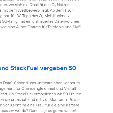
en, wo sich die Qualität des O
Netzes
2
 mit dem Wettbewerb liegt. Ab dem 1. Juni
g hat, für 30 Tage das O
Mobilfunknetz
2
st 5G-fähig, hat ein unlimitiertes Datenvolumen
wie eine Allnet Flatrate für Telefonie und SMS.
nd StackFuel vergeben 50
n Data“-Stipendiums unterstreichen wir heute
agement für Chancengleichheit und Vielfalt
tart-Up StackFuel ermöglichen wir 50 Frauen
ten sie praxisnah und mit viel Mentoren-Power
vor. Kennt Ihr eine Frau, für die eine Karriere
t passen würde? Dann sagt es gerne weiter!