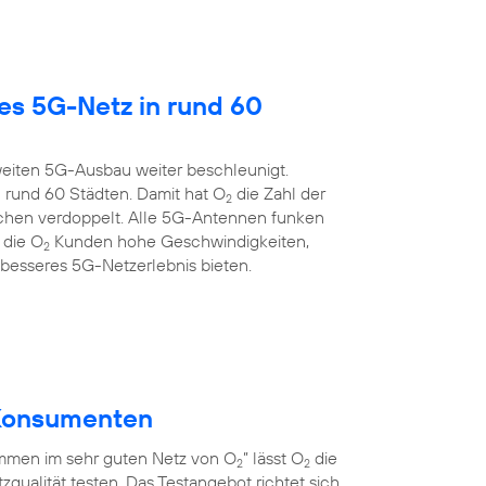
es 5G-Netz in rund 60
eiten 5G-Ausbau weiter beschleunigt.
 rund 60 Städten. Damit hat O
die Zahl der
2
chen verdoppelt. Alle 5G-Antennen funken
 die O
Kunden hohe Geschwindigkeiten,
2
 besseres 5G-Netzerlebnis bieten.
r Konsumenten
men im sehr guten Netz von O
” lässt O
die
2
2
qualität testen. Das Testangebot richtet sich