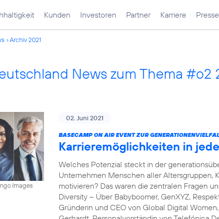
haltigkeit
Kunden
Investoren
Partner
Karriere
Presse
ws
Archiv 2021
Deutschland News zum Thema #o2 
02. Juni 2021
BASECAMP ON AIR EVENT ZUR GENERATIONENVIELFAL
Karrieremöglichkeiten in je
Welches Potenzial steckt in der generations
Unternehmen Menschen aller Altersgruppen, K
motivieren? Das waren die zentralen Fragen 
mingo Images
Diversity – Über Babyboomer, GenXYZ, Respekt 
Gründerin und CEO von Global Digital Women, s
Gerhardt, Personalvorständin von Telefónica D