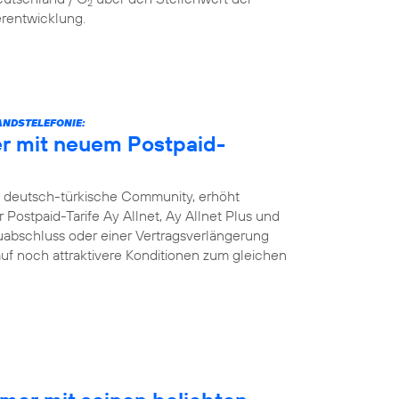
2
erentwicklung.
NDSTELEFONIE:
r mit neuem Postpaid-
e deutsch-türkische Community, erhöht
Postpaid-Tarife Ay Allnet, Ay Allnet Plus und
uabschluss oder einer Vertragsverlängerung
 auf noch attraktivere Konditionen zum gleichen