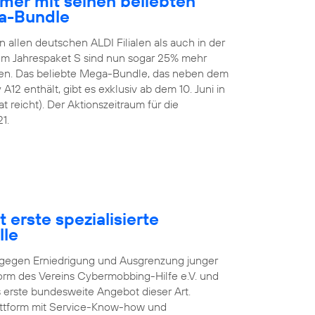
mer mit seinen beliebten
a-Bundle
n allen deutschen ALDI Filialen als auch in der
 Im Jahrespaket S sind nun sogar 25% mehr
en. Das beliebte Mega-Bundle, das neben dem
2 enthält, gibt es exklusiv ab dem 10. Juni in
t reicht). Der Aktionszeitraum für die
1.
 erste spezialisierte
lle
pf gegen Erniedrigung und Ausgrenzung junger
orm des Vereins Cybermobbing-Hilfe e.V. und
s erste bundesweite Angebot dieser Art.
lattform mit Service-Know-how und