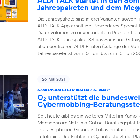
ALDI TALK startet in den Som
Jahrespaketen und dem Meg
Die Jahrespakete sind in drei Varianten sowohl i
ALDI TALK App erhältlich. Besonderes Special:
Datenvolumen zu unverändertem Preis enthalt
ALDI TALK Jahrespaket XS das Samsung Galaxy A1
allen deutschen ALDI Filialen (solange der Vorra
Jahrespakete ist vom 10. Juni bis zum 15. Juli 202
26. Mai 2021
GEMEINSAM GEGEN DIGITALE GEWALT:
O
unterstützt die bundesweit
2
Cybermobbing-Beratungsste
Seit heute gibt es ein weiteres Mittel im Kam
Menschen im Netz: die Online-Beratungsplattf
ihres 16-jährigen Gründers Lukas Pohland – da
Telefónica Deutschland / O
unterstützt die P
2