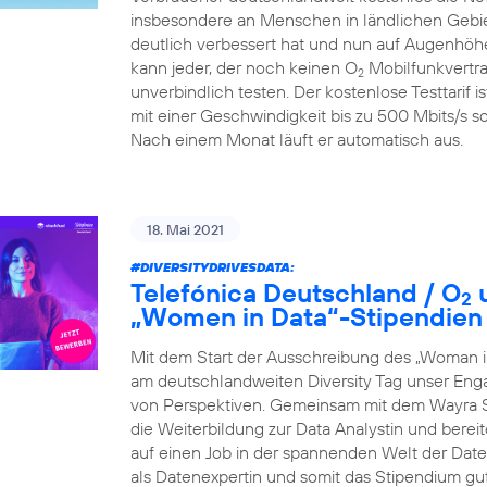
insbesondere an Menschen in ländlichen Gebiet
deutlich verbessert hat und nun auf Augenhöhe
kann jeder, der noch keinen O
Mobilfunkvertra
2
unverbindlich testen. Der kostenlose Testtarif i
mit einer Geschwindigkeit bis zu 500 Mbits/s so
Nach einem Monat läuft er automatisch aus.
18. Mai 2021
#DIVERSITYDRIVESDATA
:
Telefónica Deutschland / O
u
2
„Women in Data“-Stipendien
Mit dem Start der Ausschreibung des „Woman i
am deutschlandweiten Diversity Tag unser Eng
von Perspektiven. Gemeinsam mit dem Wayra S
die Weiterbildung zur Data Analystin und berei
auf einen Job in der spannenden Welt der Daten 
als Datenexpertin und somit das Stipendium gu