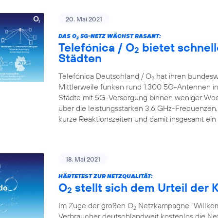
20. Mai 2021
DAS O
5G-NETZ WÄCHST RASANT:
2
Telefónica / O
bietet schnell
2
Städten
Telefónica Deutschland / O
hat ihren bundesw
2
Mittlerweile funken rund 1.300 5G-Antennen in
Städte mit 5G-Versorgung binnen weniger Wo
über die leistungsstarken 3,6 GHz-Frequenzen,
kurze Reaktionszeiten und damit insgesamt ein
18. Mai 2021
HÄRTETEST ZUR NETZQUALITÄT:
O
stellt sich dem Urteil de
2
Im Zuge der großen O
Netzkampagne “Willkom
2
Verbraucher deutschlandweit kostenlos die Netz