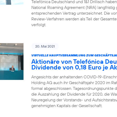
Telefónica Deutschland und 1&1 Drillisch habe
National Roaming Agreement (NRA) langfristig 
entsprechenden Vertrag unterzeichnet. Die von 1
Review-Verfahren werden als Teil der Gesamtei
verfolgt.
20. Mai 2021
VIRTUELLE HAUPTVERSAMMLUNG ZUM GESCHÄFTSJA
Aktionäre von Telefónica De
Dividende von 0,18 Euro je Ak
Angesichts der anhaltenden COVID-19-Einschr
Holding AG auch ihr Geschäftsjahr 2020 im R
formal abgeschlossen. Tagesordnungspunkte 
die Auszahlung der Dividende für 2020, die Wah
Neuregelung der Vorstands- und Aufsichtsrats
genehmigten Kapitals der Gesellschaft.