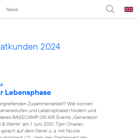
News
vatkunden 2024
T:
der Lebensphase
übergreifenden Zusammenarbeit? Wie können
arrierestufen und Lebensphasen fördern und
unseres BASECAMP ON AIR Events „Generation
& Werte“ am 1. Juni 2021. Tijen Onaran,
prach auf dem Panel u. a. mit Nicole
eutschland / O
über den Stellenwert der