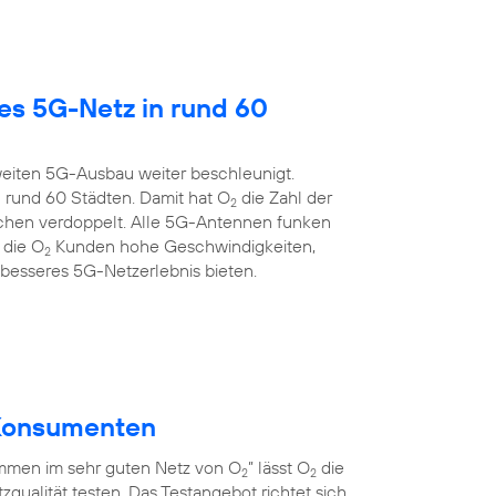
es 5G-Netz in rund 60
eiten 5G-Ausbau weiter beschleunigt.
 rund 60 Städten. Damit hat O
die Zahl der
2
chen verdoppelt. Alle 5G-Antennen funken
 die O
Kunden hohe Geschwindigkeiten,
2
 besseres 5G-Netzerlebnis bieten.
r Konsumenten
men im sehr guten Netz von O
” lässt O
die
2
2
qualität testen. Das Testangebot richtet sich