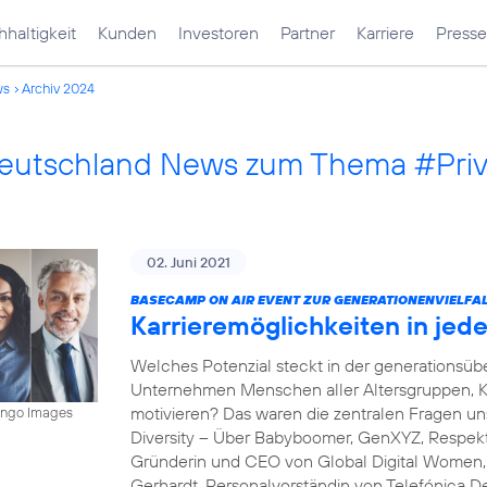
haltigkeit
Kunden
Investoren
Partner
Karriere
Presse
ws
Archiv 2024
Deutschland News zum Thema #Pri
02. Juni 2021
BASECAMP ON AIR EVENT ZUR GENERATIONENVIELFAL
Karrieremöglichkeiten in je
Welches Potenzial steckt in der generations
Unternehmen Menschen aller Altersgruppen, K
motivieren? Das waren die zentralen Fragen 
mingo Images
Diversity – Über Babyboomer, GenXYZ, Respekt 
Gründerin und CEO von Global Digital Women, s
Gerhardt, Personalvorständin von Telefónica D