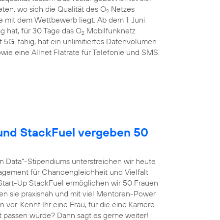
en, wo sich die Qualität des O
Netzes
2
 mit dem Wettbewerb liegt. Ab dem 1. Juni
g hat, für 30 Tage das O
Mobilfunknetz
2
st 5G-fähig, hat ein unlimitiertes Datenvolumen
wie eine Allnet Flatrate für Telefonie und SMS.
nd StackFuel vergeben 50
n Data“-Stipendiums unterstreichen wir heute
agement für Chancengleichheit und Vielfalt
tart-Up StackFuel ermöglichen wir 50 Frauen
ten sie praxisnah und mit viel Mentoren-Power
vor. Kennt Ihr eine Frau, für die eine Karriere
t passen würde? Dann sagt es gerne weiter!