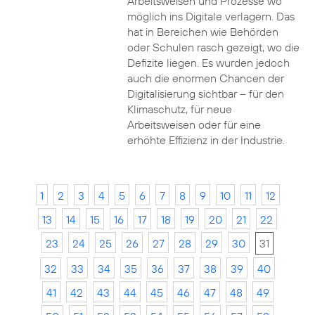
Arbeitsweisen und Prozesse wo
möglich ins Digitale verlagern. Das
hat in Bereichen wie Behörden
oder Schulen rasch gezeigt, wo die
Defizite liegen. Es wurden jedoch
auch die enormen Chancen der
Digitalisierung sichtbar – für den
Klimaschutz, für neue
Arbeitsweisen oder für eine
erhöhte Effizienz in der Industrie.
1
2
3
4
5
6
7
8
9
10
11
12
13
14
15
16
17
18
19
20
21
22
23
24
25
26
27
28
29
30
31
32
33
34
35
36
37
38
39
40
41
42
43
44
45
46
47
48
49