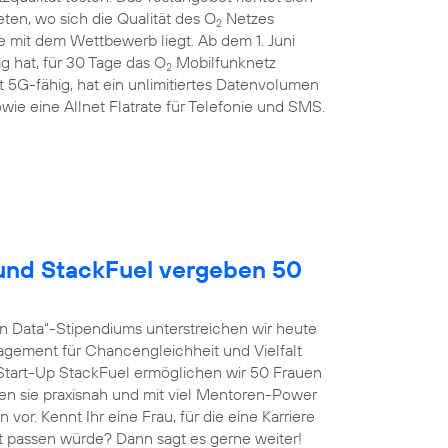
en, wo sich die Qualität des O
Netzes
2
 mit dem Wettbewerb liegt. Ab dem 1. Juni
g hat, für 30 Tage das O
Mobilfunknetz
2
st 5G-fähig, hat ein unlimitiertes Datenvolumen
wie eine Allnet Flatrate für Telefonie und SMS.
nd StackFuel vergeben 50
n Data“-Stipendiums unterstreichen wir heute
agement für Chancengleichheit und Vielfalt
tart-Up StackFuel ermöglichen wir 50 Frauen
ten sie praxisnah und mit viel Mentoren-Power
vor. Kennt Ihr eine Frau, für die eine Karriere
t passen würde? Dann sagt es gerne weiter!