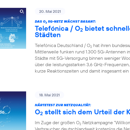
20. Mai 2021
DAS O
5G-NETZ WÄCHST RASANT:
2
Telefónica / O
bietet schnell
2
Städten
Telefónica Deutschland / O
hat ihren bundesw
2
Mittlerweile funken rund 1.300 5G-Antennen in
Städte mit 5G-Versorgung binnen weniger Wo
über die leistungsstarken 3,6 GHz-Frequenzen,
kurze Reaktionszeiten und damit insgesamt ein
18. Mai 2021
HÄRTETEST ZUR NETZQUALITÄT:
O
stellt sich dem Urteil de
2
Im Zuge der großen O
Netzkampagne “Willkom
2
Verbraucher deutschlandweit kostenlos die Netz