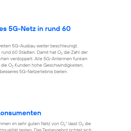
es 5G-Netz in rund 60
eiten 5G-Ausbau weiter beschleunigt.
 rund 60 Städten. Damit hat O
die Zahl der
2
chen verdoppelt. Alle 5G-Antennen funken
 die O
Kunden hohe Geschwindigkeiten,
2
 besseres 5G-Netzerlebnis bieten.
r Konsumenten
men im sehr guten Netz von O
” lässt O
die
2
2
qualität testen. Das Testangebot richtet sich