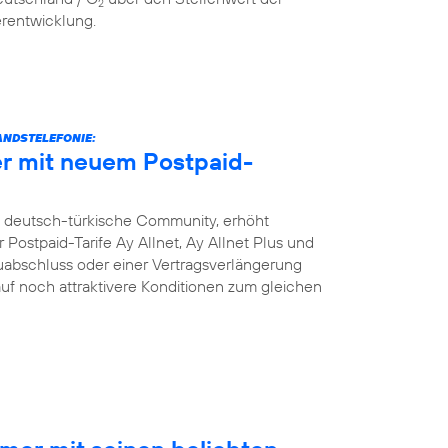
2
erentwicklung.
NDSTELEFONIE:
r mit neuem Postpaid-
e deutsch-türkische Community, erhöht
Postpaid-Tarife Ay Allnet, Ay Allnet Plus und
uabschluss oder einer Vertragsverlängerung
 auf noch attraktivere Konditionen zum gleichen