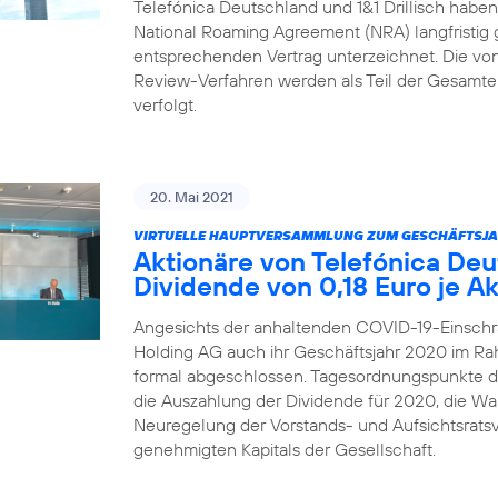
Telefónica Deutschland und 1&1 Drillisch habe
National Roaming Agreement (NRA) langfristig 
entsprechenden Vertrag unterzeichnet. Die von 1
Review-Verfahren werden als Teil der Gesamtei
verfolgt.
20. Mai 2021
VIRTUELLE HAUPTVERSAMMLUNG ZUM GESCHÄFTSJA
Aktionäre von Telefónica De
Dividende von 0,18 Euro je Ak
Angesichts der anhaltenden COVID-19-Einschr
Holding AG auch ihr Geschäftsjahr 2020 im R
formal abgeschlossen. Tagesordnungspunkte 
die Auszahlung der Dividende für 2020, die Wah
Neuregelung der Vorstands- und Aufsichtsrats
genehmigten Kapitals der Gesellschaft.