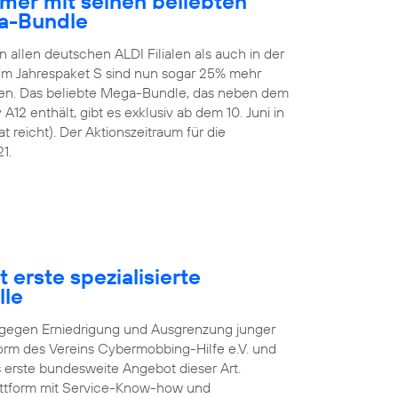
mer mit seinen beliebten
a-Bundle
n allen deutschen ALDI Filialen als auch in der
 Im Jahrespaket S sind nun sogar 25% mehr
en. Das beliebte Mega-Bundle, das neben dem
2 enthält, gibt es exklusiv ab dem 10. Juni in
t reicht). Der Aktionszeitraum für die
1.
 erste spezialisierte
lle
pf gegen Erniedrigung und Ausgrenzung junger
orm des Vereins Cybermobbing-Hilfe e.V. und
s erste bundesweite Angebot dieser Art.
lattform mit Service-Know-how und