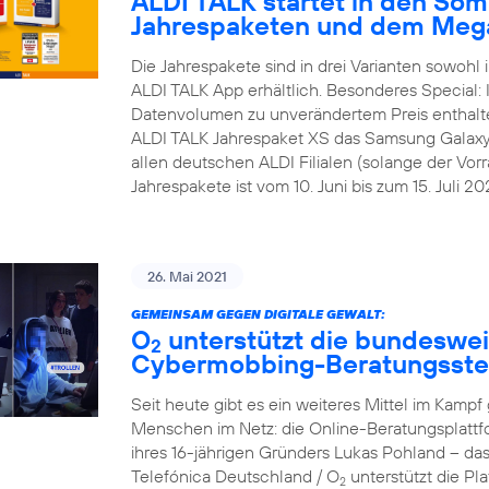
ALDI TALK startet in den Som
Jahrespaketen und dem Meg
Die Jahrespakete sind in drei Varianten sowohl i
ALDI TALK App erhältlich. Besonderes Special:
Datenvolumen zu unverändertem Preis enthalt
ALDI TALK Jahrespaket XS das Samsung Galaxy A1
allen deutschen ALDI Filialen (solange der Vorra
Jahrespakete ist vom 10. Juni bis zum 15. Juli 202
26. Mai 2021
GEMEINSAM GEGEN DIGITALE GEWALT:
O
unterstützt die bundesweit
2
Cybermobbing-Beratungsste
Seit heute gibt es ein weiteres Mittel im Kam
Menschen im Netz: die Online-Beratungsplattf
ihres 16-jährigen Gründers Lukas Pohland – da
Telefónica Deutschland / O
unterstützt die P
2