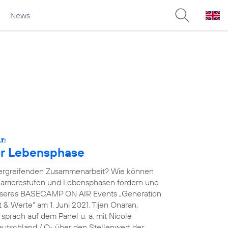
News
T:
der Lebensphase
übergreifenden Zusammenarbeit? Wie können
arrierestufen und Lebensphasen fördern und
unseres BASECAMP ON AIR Events „Generation
& Werte“ am 1. Juni 2021. Tijen Onaran,
prach auf dem Panel u. a. mit Nicole
eutschland / O
über den Stellenwert der