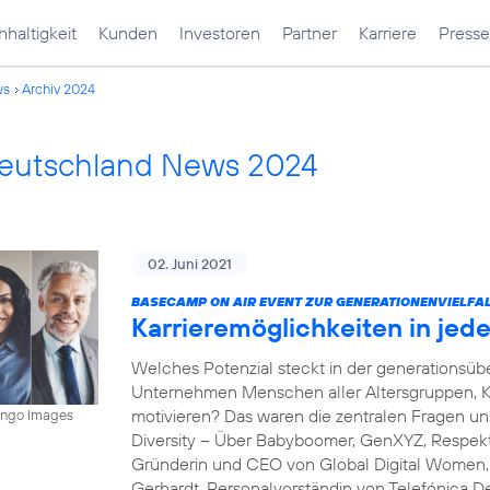
haltigkeit
Kunden
Investoren
Partner
Karriere
Presse
ws
Archiv 2024
Deutschland News 2024
02. Juni 2021
BASECAMP ON AIR EVENT ZUR GENERATIONENVIELFAL
Karrieremöglichkeiten in je
Welches Potenzial steckt in der generations
Unternehmen Menschen aller Altersgruppen, K
motivieren? Das waren die zentralen Fragen 
mingo Images
Diversity – Über Babyboomer, GenXYZ, Respekt 
Gründerin und CEO von Global Digital Women, s
Gerhardt, Personalvorständin von Telefónica D