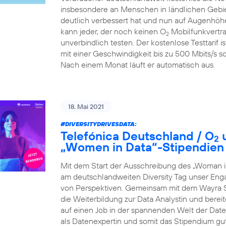
insbesondere an Menschen in ländlichen Gebiet
deutlich verbessert hat und nun auf Augenhöhe
kann jeder, der noch keinen O
Mobilfunkvertra
2
unverbindlich testen. Der kostenlose Testtarif i
mit einer Geschwindigkeit bis zu 500 Mbits/s so
Nach einem Monat läuft er automatisch aus.
18. Mai 2021
#DIVERSITYDRIVESDATA
:
Telefónica Deutschland / O
u
2
„Women in Data“-Stipendien
Mit dem Start der Ausschreibung des „Woman i
am deutschlandweiten Diversity Tag unser Eng
von Perspektiven. Gemeinsam mit dem Wayra S
die Weiterbildung zur Data Analystin und berei
auf einen Job in der spannenden Welt der Daten 
als Datenexpertin und somit das Stipendium gu