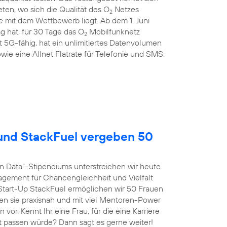
en, wo sich die Qualität des O
Netzes
2
 mit dem Wettbewerb liegt. Ab dem 1. Juni
g hat, für 30 Tage das O
Mobilfunknetz
2
st 5G-fähig, hat ein unlimitiertes Datenvolumen
wie eine Allnet Flatrate für Telefonie und SMS.
nd StackFuel vergeben 50
n Data“-Stipendiums unterstreichen wir heute
agement für Chancengleichheit und Vielfalt
tart-Up StackFuel ermöglichen wir 50 Frauen
ten sie praxisnah und mit viel Mentoren-Power
vor. Kennt Ihr eine Frau, für die eine Karriere
t passen würde? Dann sagt es gerne weiter!