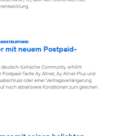
2
erentwicklung.
NDSTELEFONIE:
r mit neuem Postpaid-
e deutsch-türkische Community, erhöht
Postpaid-Tarife Ay Allnet, Ay Allnet Plus und
uabschluss oder einer Vertragsverlängerung
 auf noch attraktivere Konditionen zum gleichen