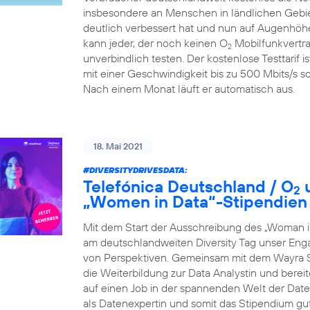
insbesondere an Menschen in ländlichen Gebiet
deutlich verbessert hat und nun auf Augenhöhe
kann jeder, der noch keinen O
Mobilfunkvertra
2
unverbindlich testen. Der kostenlose Testtarif i
mit einer Geschwindigkeit bis zu 500 Mbits/s so
Nach einem Monat läuft er automatisch aus.
18. Mai 2021
#DIVERSITYDRIVESDATA
:
Telefónica Deutschland / O
u
2
„Women in Data“-Stipendien
Mit dem Start der Ausschreibung des „Woman i
am deutschlandweiten Diversity Tag unser Eng
von Perspektiven. Gemeinsam mit dem Wayra S
die Weiterbildung zur Data Analystin und berei
auf einen Job in der spannenden Welt der Daten 
als Datenexpertin und somit das Stipendium gu