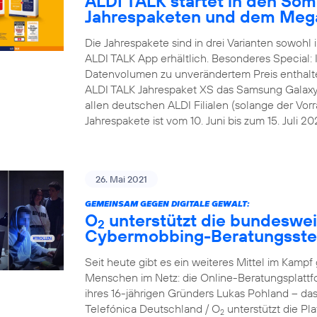
ALDI TALK startet in den Som
Jahrespaketen und dem Meg
Die Jahrespakete sind in drei Varianten sowohl i
ALDI TALK App erhältlich. Besonderes Special:
Datenvolumen zu unverändertem Preis enthalt
ALDI TALK Jahrespaket XS das Samsung Galaxy A1
allen deutschen ALDI Filialen (solange der Vorra
Jahrespakete ist vom 10. Juni bis zum 15. Juli 202
26. Mai 2021
GEMEINSAM GEGEN DIGITALE GEWALT:
O
unterstützt die bundesweit
2
Cybermobbing-Beratungsste
Seit heute gibt es ein weiteres Mittel im Kam
Menschen im Netz: die Online-Beratungsplattf
ihres 16-jährigen Gründers Lukas Pohland – da
Telefónica Deutschland / O
unterstützt die P
2