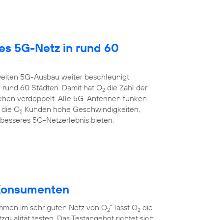
es 5G-Netz in rund 60
eiten 5G-Ausbau weiter beschleunigt.
 rund 60 Städten. Damit hat O
die Zahl der
2
chen verdoppelt. Alle 5G-Antennen funken
 die O
Kunden hohe Geschwindigkeiten,
2
 besseres 5G-Netzerlebnis bieten.
r Konsumenten
men im sehr guten Netz von O
” lässt O
die
2
2
qualität testen. Das Testangebot richtet sich