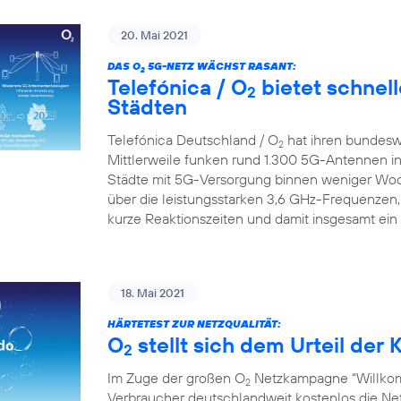
20. Mai 2021
DAS O
5G-NETZ WÄCHST RASANT:
2
Telefónica / O
bietet schnell
2
Städten
Telefónica Deutschland / O
hat ihren bundesw
2
Mittlerweile funken rund 1.300 5G-Antennen in
Städte mit 5G-Versorgung binnen weniger Wo
über die leistungsstarken 3,6 GHz-Frequenzen,
kurze Reaktionszeiten und damit insgesamt ein
18. Mai 2021
HÄRTETEST ZUR NETZQUALITÄT:
O
stellt sich dem Urteil de
2
Im Zuge der großen O
Netzkampagne “Willkom
2
Verbraucher deutschlandweit kostenlos die Netz