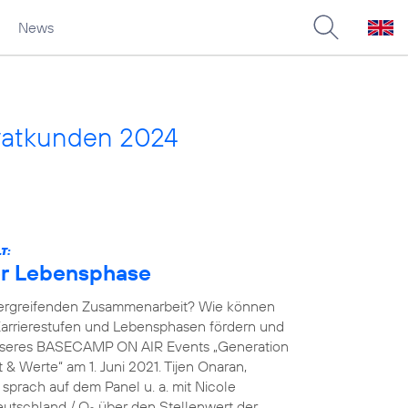
News
vatkunden 2024
T:
der Lebensphase
übergreifenden Zusammenarbeit? Wie können
arrierestufen und Lebensphasen fördern und
unseres BASECAMP ON AIR Events „Generation
& Werte“ am 1. Juni 2021. Tijen Onaran,
prach auf dem Panel u. a. mit Nicole
eutschland / O
über den Stellenwert der