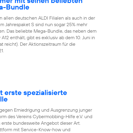
mer mit seinen beliebten
a-Bundle
n allen deutschen ALDI Filialen als auch in der
 Im Jahrespaket S sind nun sogar 25% mehr
en. Das beliebte Mega-Bundle, das neben dem
2 enthält, gibt es exklusiv ab dem 10. Juni in
t reicht). Der Aktionszeitraum für die
1.
 erste spezialisierte
lle
pf gegen Erniedrigung und Ausgrenzung junger
orm des Vereins Cybermobbing-Hilfe e.V. und
s erste bundesweite Angebot dieser Art.
lattform mit Service-Know-how und