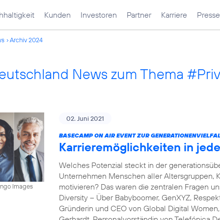
haltigkeit
Kunden
Investoren
Partner
Karriere
Presse
ws
Archiv 2024
Deutschland News zum Thema #Pri
02. Juni 2021
BASECAMP ON AIR EVENT ZUR GENERATIONENVIELFAL
Karrieremöglichkeiten in je
Welches Potenzial steckt in der generations
Unternehmen Menschen aller Altersgruppen, K
motivieren? Das waren die zentralen Fragen 
mingo Images
Diversity – Über Babyboomer, GenXYZ, Respekt 
Gründerin und CEO von Global Digital Women, s
Gerhardt, Personalvorständin von Telefónica D