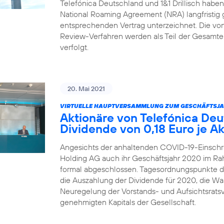
Telefónica Deutschland und 1&1 Drillisch habe
National Roaming Agreement (NRA) langfristig 
entsprechenden Vertrag unterzeichnet. Die von 1
Review-Verfahren werden als Teil der Gesamtei
verfolgt.
20. Mai 2021
VIRTUELLE HAUPTVERSAMMLUNG ZUM GESCHÄFTSJA
Aktionäre von Telefónica De
Dividende von 0,18 Euro je Ak
Angesichts der anhaltenden COVID-19-Einschr
Holding AG auch ihr Geschäftsjahr 2020 im R
formal abgeschlossen. Tagesordnungspunkte 
die Auszahlung der Dividende für 2020, die Wah
Neuregelung der Vorstands- und Aufsichtsrats
genehmigten Kapitals der Gesellschaft.