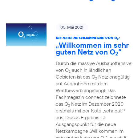
05. Mai 2021
DIE NEUE NETZKAMPAGNE VON O
:
2
„Willkommen im sehr
guten Netz von O
“
2
Durch die massive Ausbauoffensive
von O
auch in ländlichen
2
Gebieten ist das O
Netz endgültig
2
auf Augenhöhe mit dem
Wettbewerb angelangt. Das
Fachmagazin connect zeichnete
das O
Netz im Dezember 2020
2
erstmals mit der Note „sehr gut“*
aus. Dieses Ergebnis ist
Ausgangspunkt für die neue
Netzkampagne „Willkommen im
sehr guten Netz von O
“, die ab 5.