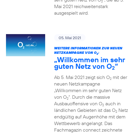
2
Mai 2021 reichweitenstark
ausgespielt wird.
05. Mai 2021
WEITERE INFORMATIONEN ZUR NEUEN
NETZKAMPAGNE VON O
:
2
„Willkommen im sehr
guten Netz von O
“
2
Ab 5. Mai 2021 zeigt sich O
mit der
2
neuen Netzkampagne
„Willkommen im sehr guten Netz
von O
“. Durch die massive
2
Ausbauoffensive von O
auch in
2
ländlichen Gebieten ist das O
Netz
2
endgültig auf Augenhöhe mit dem
Wettbewerb angelangt. Das
Fachmagazin connect zeichnete