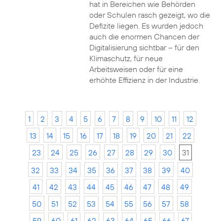
hat in Bereichen wie Behörden
oder Schulen rasch gezeigt, wo die
Defizite liegen. Es wurden jedoch
auch die enormen Chancen der
Digitalisierung sichtbar – für den
Klimaschutz, für neue
Arbeitsweisen oder für eine
erhöhte Effizienz in der Industrie.
1
2
3
4
5
6
7
8
9
10
11
12
13
14
15
16
17
18
19
20
21
22
23
24
25
26
27
28
29
30
31
32
33
34
35
36
37
38
39
40
41
42
43
44
45
46
47
48
49
50
51
52
53
54
55
56
57
58
59
60
61
62
63
64
65
66
67