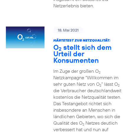
Netzerlebnis bieten.
18. Mai 2021
HÄRTETEST ZUR NETZQUALITÄT:
O
stellt sich dem
2
Urteil der
Konsumenten
Im Zuge der großen O
2
Netzkampagne “Willkommen im
sehr guten Netz von O
” lässt O
2
2
die Verbraucher deutschlandweit
kostenlos die Netzqualität testen.
Das Testangebot richtet sich
insbesondere an Menschen in
ländlichen Gebieten, wo sich die
Qualität des O
Netzes deutlich
2
verbessert hat und nun auf