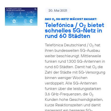
20. Mai 2021
DAS O
5G-NETZ WÄCHST RASANT:
2
Telefónica / O
bietet
2
schnelles 5G-Netz in
rund 60 Städten
Telefónica Deutschland / O
hat
2
ihren bundesweiten 5G-Ausbau
weiter beschleunigt. Mittlerweile
funken rund 1.300 5G-Antennen in
rund 60 Städten. Damit hat O
die
2
Zahl der Städte mit 5G-Versorgung
binnen weniger Wochen
verdoppelt. Alle 5G-Antennen
funken über die leistungsstarken
3,6 GHz-Frequenzen, die O
2
Kunden hohe Geschwindigkeiten,
kurze Reaktionszeiten und damit
insgesamt ein besseres 5G-