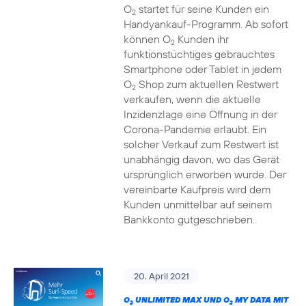
O
startet für seine Kunden ein
2
Handyankauf-Programm. Ab sofort
können O
Kunden ihr
2
funktionstüchtiges gebrauchtes
Smartphone oder Tablet in jedem
O
Shop zum aktuellen Restwert
2
verkaufen, wenn die aktuelle
Inzidenzlage eine Öffnung in der
Corona-Pandemie erlaubt. Ein
solcher Verkauf zum Restwert ist
unabhängig davon, wo das Gerät
ursprünglich erworben wurde. Der
vereinbarte Kaufpreis wird dem
Kunden unmittelbar auf seinem
Bankkonto gutgeschrieben.
20. April 2021
O
UNLIMITED MAX UND O
MY DATA MIT
2
2