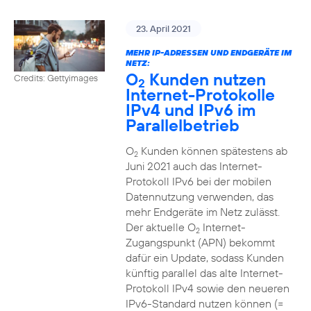
23. April 2021
MEHR IP-ADRESSEN UND ENDGERÄTE IM
NETZ:
O
Kunden nutzen
Credits: Gettyimages
2
Internet-Protokolle
IPv4 und IPv6 im
Parallelbetrieb
O
Kunden können spätestens ab
2
Juni 2021 auch das Internet-
Protokoll IPv6 bei der mobilen
Datennutzung verwenden, das
mehr Endgeräte im Netz zulässt.
Der aktuelle O
Internet-
2
Zugangspunkt (APN) bekommt
dafür ein Update, sodass Kunden
künftig parallel das alte Internet-
Protokoll IPv4 sowie den neueren
IPv6-Standard nutzen können (=