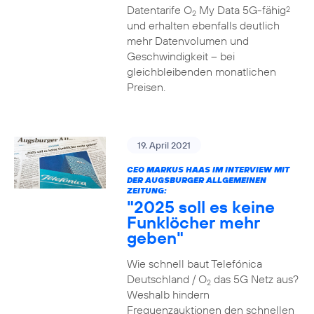
Datentarife O
My Data 5G-fähig
2
2
und erhalten ebenfalls deutlich
mehr Datenvolumen und
Geschwindigkeit – bei
gleichbleibenden monatlichen
Preisen.
19. April 2021
CEO MARKUS HAAS IM INTERVIEW MIT
DER AUGSBURGER ALLGEMEINEN
ZEITUNG:
"2025 soll es keine
Funklöcher mehr
geben"
Wie schnell baut Telefónica
Deutschland / O
das 5G Netz aus?
2
Weshalb hindern
Frequenzauktionen den schnellen