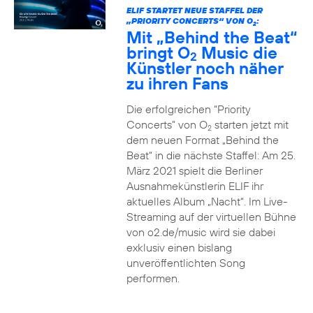
ELIF STARTET NEUE STAFFEL DER
„PRIORITY CONCERTS“ VON O
:
2
Mit „Behind the Beat“
bringt O
Music die
2
Künstler noch näher
zu ihren Fans
Die erfolgreichen “Priority
Concerts” von O
starten jetzt mit
2
dem neuen Format „Behind the
Beat“ in die nächste Staffel: Am 25.
März 2021 spielt die Berliner
Ausnahmekünstlerin ELIF ihr
aktuelles Album „Nacht“. Im Live-
Streaming auf der virtuellen Bühne
von o2.de/music wird sie dabei
exklusiv einen bislang
unveröffentlichten Song
performen.