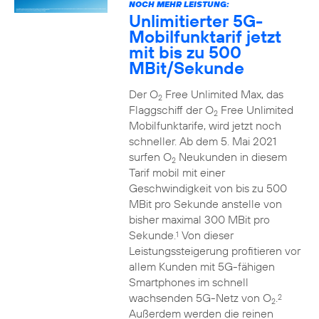
NOCH MEHR LEISTUNG:
Unlimitierter 5G-
Mobilfunktarif jetzt
mit bis zu 500
MBit/Sekunde
Der O
Free Unlimited Max, das
2
Flaggschiff der O
Free Unlimited
2
Mobilfunktarife, wird jetzt noch
schneller. Ab dem 5. Mai 2021
surfen O
Neukunden in diesem
2
Tarif mobil mit einer
Geschwindigkeit von bis zu 500
MBit pro Sekunde anstelle von
bisher maximal 300 MBit pro
Sekunde.
Von dieser
1
Leistungssteigerung profitieren vor
allem Kunden mit 5G-fähigen
Smartphones im schnell
wachsenden 5G-Netz von O
.
2
2
Außerdem werden die reinen