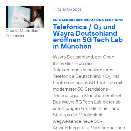
24. März 2021
5G-STANDALONE-NETZ FÜR START-UPS:
Telefónica / O
und
2
Credits: Maximilian
Wayra Deutschland
Ostermeier
eröffnen 5G Tech Lab
in München
Wayra Deutschland, der Open
Innovation Hub des
Telekommunikationskonzerns
Telefónica Deutschland / O
, hat
2
heute sein neues 5G Tech Lab mit
modernster 5G Standalone-
Technologie in München eröffnet.
Das Wayra 5G Tech Lab bietet ab
sofort jungen Gründer:innen und
Startups die Möglichkeit,
wegweisende neue 5G-
Anwendungen für Verbraucher und