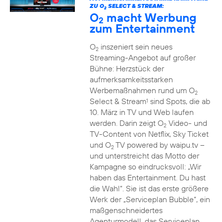
ZU O
SELECT & STREAM:
2
O
macht Werbung
2
zum Entertainment
O
inszeniert sein neues
2
Streaming-Angebot auf großer
Bühne: Herzstück der
aufmerksamkeitsstarken
Werbemaßnahmen rund um O
2
Select & Stream
sind Spots, die ab
1
10. März in TV und Web laufen
werden. Darin zeigt O
Video- und
2
TV-Content von Netflix, Sky Ticket
und O
TV powered by waipu.tv –
2
und unterstreicht das Motto der
Kampagne so eindrucksvoll: „Wir
haben das Entertainment. Du hast
die Wahl“. Sie ist das erste größere
Werk der „Serviceplan Bubble“, ein
maßgenschneidertes
Agenturmodell, das Serviceplan