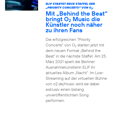
ELIF STARTET NEUE STAFFEL DER
„PRIORITY CONCERTS“ VON O
:
2
Mit „Behind the Beat“
bringt O
Music die
2
Künstler noch näher
zu ihren Fans
Die erfolgreichen “Priority
Concerts” von O
starten jetzt mit
2
dem neuen Format „Behind the
Beat“ in die nächste Staffel: Am 25.
März 2021 spielt die Berliner
Ausnahmekünstlerin ELIF ihr
aktuelles Album „Nacht“. Im Live-
Streaming auf der virtuellen Bühne
von o2.de/music wird sie dabei
exklusiv einen bislang
unveröffentlichten Song
performen.