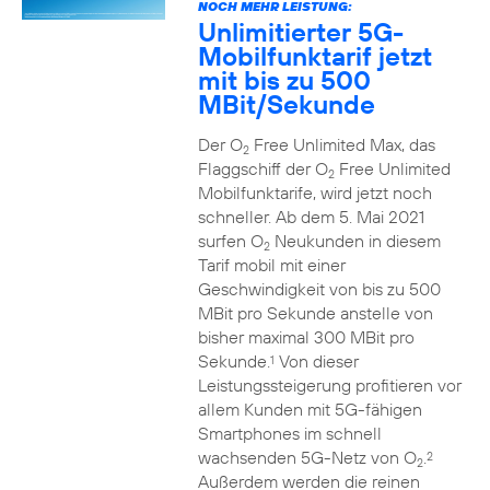
NOCH MEHR LEISTUNG:
Unlimitierter 5G-
Mobilfunktarif jetzt
mit bis zu 500
MBit/Sekunde
Der O
Free Unlimited Max, das
2
Flaggschiff der O
Free Unlimited
2
Mobilfunktarife, wird jetzt noch
schneller. Ab dem 5. Mai 2021
surfen O
Neukunden in diesem
2
Tarif mobil mit einer
Geschwindigkeit von bis zu 500
MBit pro Sekunde anstelle von
bisher maximal 300 MBit pro
Sekunde.
Von dieser
1
Leistungssteigerung profitieren vor
allem Kunden mit 5G-fähigen
Smartphones im schnell
wachsenden 5G-Netz von O
.
2
2
Außerdem werden die reinen