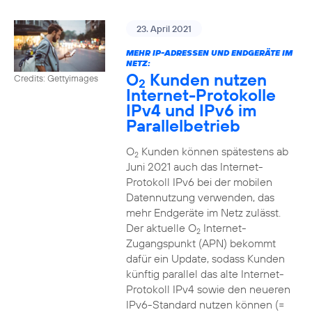
23. April 2021
MEHR IP-ADRESSEN UND ENDGERÄTE IM
NETZ:
O
Kunden nutzen
Credits: Gettyimages
2
Internet-Protokolle
IPv4 und IPv6 im
Parallelbetrieb
O
Kunden können spätestens ab
2
Juni 2021 auch das Internet-
Protokoll IPv6 bei der mobilen
Datennutzung verwenden, das
mehr Endgeräte im Netz zulässt.
Der aktuelle O
Internet-
2
Zugangspunkt (APN) bekommt
dafür ein Update, sodass Kunden
künftig parallel das alte Internet-
Protokoll IPv4 sowie den neueren
IPv6-Standard nutzen können (=