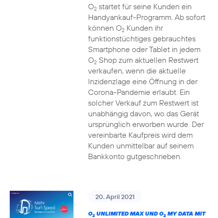
O
startet für seine Kunden ein
2
Handyankauf-Programm. Ab sofort
können O
Kunden ihr
2
funktionstüchtiges gebrauchtes
Smartphone oder Tablet in jedem
O
Shop zum aktuellen Restwert
2
verkaufen, wenn die aktuelle
Inzidenzlage eine Öffnung in der
Corona-Pandemie erlaubt. Ein
solcher Verkauf zum Restwert ist
unabhängig davon, wo das Gerät
ursprünglich erworben wurde. Der
vereinbarte Kaufpreis wird dem
Kunden unmittelbar auf seinem
Bankkonto gutgeschrieben.
20. April 2021
O
UNLIMITED MAX UND O
MY DATA MIT
2
2