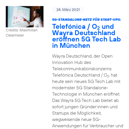
24. März 2021
5G-STANDALONE-NETZ FÜR START-UPS:
Telefónica / O
und
2
Credits: Maximilian
Wayra Deutschland
Ostermeier
eröffnen 5G Tech Lab
in München
Wayra Deutschland, der Open
Innovation Hub des
Telekommunikationskonzerns
Telefónica Deutschland / O
, hat
2
heute sein neues 5G Tech Lab mit
modernster 5G Standalone-
Technologie in München eröffnet.
Das Wayra 5G Tech Lab bietet ab
sofort jungen Gründer:innen und
Startups die Möglichkeit,
wegweisende neue 5G-
Anwendungen für Verbraucher und