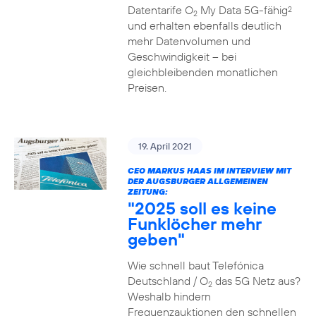
Datentarife O
My Data 5G-fähig
2
2
und erhalten ebenfalls deutlich
mehr Datenvolumen und
Geschwindigkeit – bei
gleichbleibenden monatlichen
Preisen.
19. April 2021
CEO MARKUS HAAS IM INTERVIEW MIT
DER AUGSBURGER ALLGEMEINEN
ZEITUNG:
"2025 soll es keine
Funklöcher mehr
geben"
Wie schnell baut Telefónica
Deutschland / O
das 5G Netz aus?
2
Weshalb hindern
Frequenzauktionen den schnellen