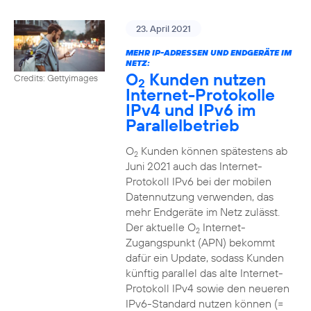
23. April 2021
MEHR IP-ADRESSEN UND ENDGERÄTE IM
NETZ:
O
Kunden nutzen
Credits: Gettyimages
2
Internet-Protokolle
IPv4 und IPv6 im
Parallelbetrieb
O
Kunden können spätestens ab
2
Juni 2021 auch das Internet-
Protokoll IPv6 bei der mobilen
Datennutzung verwenden, das
mehr Endgeräte im Netz zulässt.
Der aktuelle O
Internet-
2
Zugangspunkt (APN) bekommt
dafür ein Update, sodass Kunden
künftig parallel das alte Internet-
Protokoll IPv4 sowie den neueren
IPv6-Standard nutzen können (=