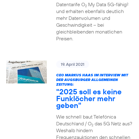
Datentarife O
My Data 5G-fähig
2
2
und erhalten ebenfalls deutlich
mehr Datenvolumen und
Geschwindigkeit – bei
gleichbleibenden monatlichen
Preisen.
19. April 2021
CEO MARKUS HAAS IM INTERVIEW MIT
DER AUGSBURGER ALLGEMEINEN
ZEITUNG:
"2025 soll es keine
Funklöcher mehr
geben"
Wie schnell baut Telefónica
Deutschland / O
das 5G Netz aus?
2
Weshalb hindern
Frequenzauktionen den schnellen