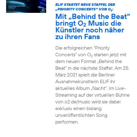
ELIF STARTET NEUE STAFFEL DER
„PRIORITY CONCERTS“ VON O
:
2
Mit „Behind the Beat“
bringt O
Music die
2
Künstler noch näher
zu ihren Fans
Die erfolgreichen “Priority
Concerts” von O
starten jetzt mit
2
dem neuen Format „Behind the
Beat“ in die nächste Staffel: Am 25.
März 2021 spielt die Berliner
Ausnahmekünstlerin ELIF ihr
aktuelles Album „Nacht“. Im Live-
Streaming auf der virtuellen Bühne
von o2.de/music wird sie dabei
exklusiv einen bislang
unveröffentlichten Song
performen.