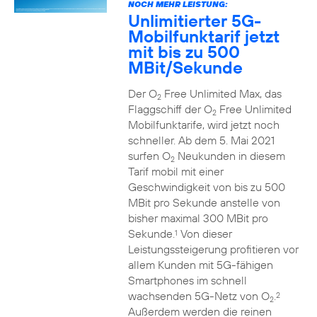
NOCH MEHR LEISTUNG:
Unlimitierter 5G-
Mobilfunktarif jetzt
mit bis zu 500
MBit/Sekunde
Der O
Free Unlimited Max, das
2
Flaggschiff der O
Free Unlimited
2
Mobilfunktarife, wird jetzt noch
schneller. Ab dem 5. Mai 2021
surfen O
Neukunden in diesem
2
Tarif mobil mit einer
Geschwindigkeit von bis zu 500
MBit pro Sekunde anstelle von
bisher maximal 300 MBit pro
Sekunde.
Von dieser
1
Leistungssteigerung profitieren vor
allem Kunden mit 5G-fähigen
Smartphones im schnell
wachsenden 5G-Netz von O
.
2
2
Außerdem werden die reinen