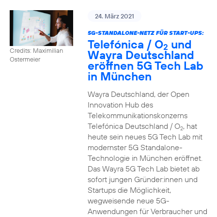
24. März 2021
5G-STANDALONE-NETZ FÜR START-UPS:
Telefónica / O
und
2
Credits: Maximilian
Wayra Deutschland
Ostermeier
eröffnen 5G Tech Lab
in München
Wayra Deutschland, der Open
Innovation Hub des
Telekommunikationskonzerns
Telefónica Deutschland / O
, hat
2
heute sein neues 5G Tech Lab mit
modernster 5G Standalone-
Technologie in München eröffnet.
Das Wayra 5G Tech Lab bietet ab
sofort jungen Gründer:innen und
Startups die Möglichkeit,
wegweisende neue 5G-
Anwendungen für Verbraucher und