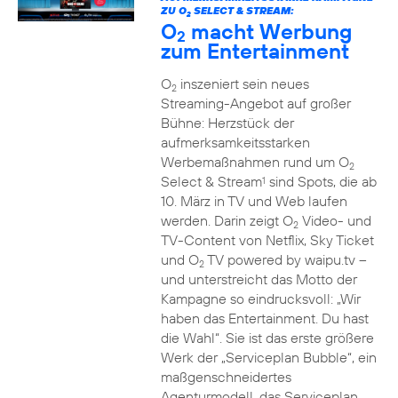
ZU O
SELECT & STREAM:
2
O
macht Werbung
2
zum Entertainment
O
inszeniert sein neues
2
Streaming-Angebot auf großer
Bühne: Herzstück der
aufmerksamkeitsstarken
Werbemaßnahmen rund um O
2
Select & Stream
sind Spots, die ab
1
10. März in TV und Web laufen
werden. Darin zeigt O
Video- und
2
TV-Content von Netflix, Sky Ticket
und O
TV powered by waipu.tv –
2
und unterstreicht das Motto der
Kampagne so eindrucksvoll: „Wir
haben das Entertainment. Du hast
die Wahl“. Sie ist das erste größere
Werk der „Serviceplan Bubble“, ein
maßgenschneidertes
Agenturmodell, das Serviceplan