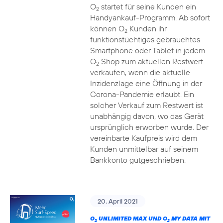
O
startet für seine Kunden ein
2
Handyankauf-Programm. Ab sofort
können O
Kunden ihr
2
funktionstüchtiges gebrauchtes
Smartphone oder Tablet in jedem
O
Shop zum aktuellen Restwert
2
verkaufen, wenn die aktuelle
Inzidenzlage eine Öffnung in der
Corona-Pandemie erlaubt. Ein
solcher Verkauf zum Restwert ist
unabhängig davon, wo das Gerät
ursprünglich erworben wurde. Der
vereinbarte Kaufpreis wird dem
Kunden unmittelbar auf seinem
Bankkonto gutgeschrieben.
20. April 2021
O
UNLIMITED MAX UND O
MY DATA MIT
2
2