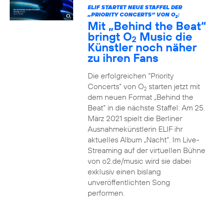
ELIF STARTET NEUE STAFFEL DER
„PRIORITY CONCERTS“ VON O
:
2
Mit „Behind the Beat“
bringt O
Music die
2
Künstler noch näher
zu ihren Fans
Die erfolgreichen “Priority
Concerts” von O
starten jetzt mit
2
dem neuen Format „Behind the
Beat“ in die nächste Staffel: Am 25.
März 2021 spielt die Berliner
Ausnahmekünstlerin ELIF ihr
aktuelles Album „Nacht“. Im Live-
Streaming auf der virtuellen Bühne
von o2.de/music wird sie dabei
exklusiv einen bislang
unveröffentlichten Song
performen.