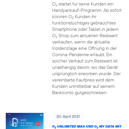
O
startet für seine Kunden ein
2
Handyankauf-Programm. Ab sofort
können O
Kunden ihr
2
funktionstüchtiges gebrauchtes
Smartphone oder Tablet in jedem
O
Shop zum aktuellen Restwert
2
verkaufen, wenn die aktuelle
Inzidenzlage eine Öffnung in der
Corona-Pandemie erlaubt. Ein
solcher Verkauf zum Restwert ist
unabhängig davon, wo das Gerät
ursprünglich erworben wurde. Der
vereinbarte Kaufpreis wird dem
Kunden unmittelbar auf seinem
Bankkonto gutgeschrieben.
20. April 2021
O
UNLIMITED MAX UND O
MY DATA MIT
2
2