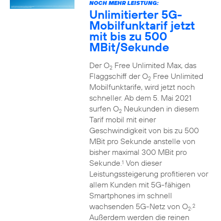
NOCH MEHR LEISTUNG:
Unlimitierter 5G-
Mobilfunktarif jetzt
mit bis zu 500
MBit/Sekunde
Der O
Free Unlimited Max, das
2
Flaggschiff der O
Free Unlimited
2
Mobilfunktarife, wird jetzt noch
schneller. Ab dem 5. Mai 2021
surfen O
Neukunden in diesem
2
Tarif mobil mit einer
Geschwindigkeit von bis zu 500
MBit pro Sekunde anstelle von
bisher maximal 300 MBit pro
Sekunde.
Von dieser
1
Leistungssteigerung profitieren vor
allem Kunden mit 5G-fähigen
Smartphones im schnell
wachsenden 5G-Netz von O
.
2
2
Außerdem werden die reinen