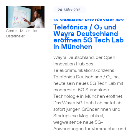
24. März 2021
5G-STANDALONE-NETZ FÜR START-UPS:
Telefónica / O
und
2
Credits: Maximilian
Wayra Deutschland
Ostermeier
eröffnen 5G Tech Lab
in München
Wayra Deutschland, der Open
Innovation Hub des
Telekommunikationskonzerns
Telefónica Deutschland / O
, hat
2
heute sein neues 5G Tech Lab mit
modernster 5G Standalone-
Technologie in München eröffnet.
Das Wayra 5G Tech Lab bietet ab
sofort jungen Gründer:innen und
Startups die Möglichkeit,
wegweisende neue 5G-
Anwendungen für Verbraucher und