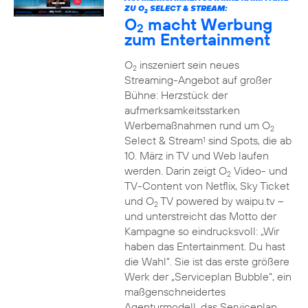
ZU O
SELECT & STREAM:
2
O
macht Werbung
2
zum Entertainment
O
inszeniert sein neues
2
Streaming-Angebot auf großer
Bühne: Herzstück der
aufmerksamkeitsstarken
Werbemaßnahmen rund um O
2
Select & Stream
sind Spots, die ab
1
10. März in TV und Web laufen
werden. Darin zeigt O
Video- und
2
TV-Content von Netflix, Sky Ticket
und O
TV powered by waipu.tv –
2
und unterstreicht das Motto der
Kampagne so eindrucksvoll: „Wir
haben das Entertainment. Du hast
die Wahl“. Sie ist das erste größere
Werk der „Serviceplan Bubble“, ein
maßgenschneidertes
Agenturmodell, das Serviceplan