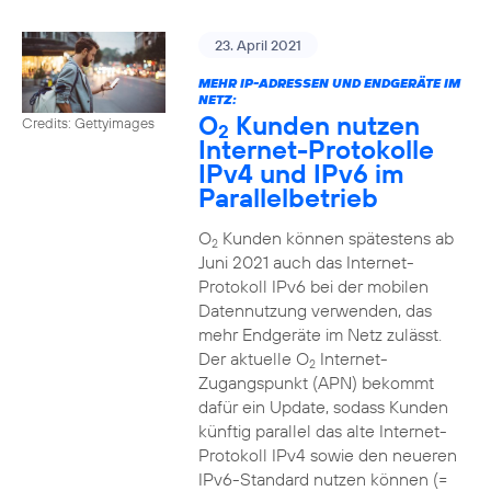
23. April 2021
MEHR IP-ADRESSEN UND ENDGERÄTE IM
NETZ:
O
Kunden nutzen
Credits: Gettyimages
2
Internet-Protokolle
IPv4 und IPv6 im
Parallelbetrieb
O
Kunden können spätestens ab
2
Juni 2021 auch das Internet-
Protokoll IPv6 bei der mobilen
Datennutzung verwenden, das
mehr Endgeräte im Netz zulässt.
Der aktuelle O
Internet-
2
Zugangspunkt (APN) bekommt
dafür ein Update, sodass Kunden
künftig parallel das alte Internet-
Protokoll IPv4 sowie den neueren
IPv6-Standard nutzen können (=