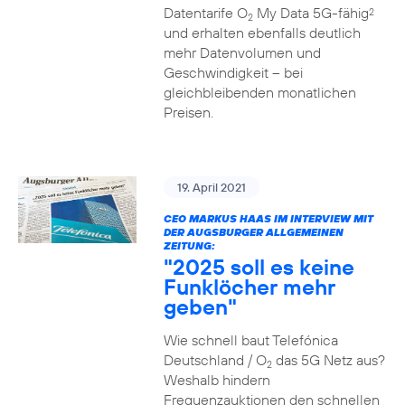
Datentarife O
My Data 5G-fähig
2
2
und erhalten ebenfalls deutlich
mehr Datenvolumen und
Geschwindigkeit – bei
gleichbleibenden monatlichen
Preisen.
19. April 2021
CEO MARKUS HAAS IM INTERVIEW MIT
DER AUGSBURGER ALLGEMEINEN
ZEITUNG:
"2025 soll es keine
Funklöcher mehr
geben"
Wie schnell baut Telefónica
Deutschland / O
das 5G Netz aus?
2
Weshalb hindern
Frequenzauktionen den schnellen