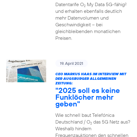
Datentarife O
My Data 5G-fähig
2
2
und erhalten ebenfalls deutlich
mehr Datenvolumen und
Geschwindigkeit – bei
gleichbleibenden monatlichen
Preisen.
19. April 2021
CEO MARKUS HAAS IM INTERVIEW MIT
DER AUGSBURGER ALLGEMEINEN
ZEITUNG:
"2025 soll es keine
Funklöcher mehr
geben"
Wie schnell baut Telefónica
Deutschland / O
das 5G Netz aus?
2
Weshalb hindern
Frequenzauktionen den schnellen