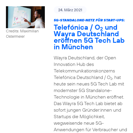
24. März 2021
5G-STANDALONE-NETZ FÜR START-UPS:
Telefónica / O
und
2
Credits: Maximilian
Wayra Deutschland
Ostermeier
eröffnen 5G Tech Lab
in München
Wayra Deutschland, der Open
Innovation Hub des
Telekommunikationskonzerns
Telefónica Deutschland / O
, hat
2
heute sein neues 5G Tech Lab mit
modernster 5G Standalone-
Technologie in München eröffnet.
Das Wayra 5G Tech Lab bietet ab
sofort jungen Gründer:innen und
Startups die Möglichkeit,
wegweisende neue 5G-
Anwendungen für Verbraucher und