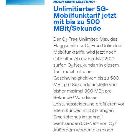
NOCH MEHR LEISTUNG:
Unlimitierter 5G-
Mobilfunktarif jetzt
mit bis zu 500
MBit/Sekunde
Der O
Free Unlimited Max, das
2
Flaggschiff der O
Free Unlimited
2
Mobilfunktarife, wird jetzt noch
schneller. Ab dem 5. Mai 2021
surfen O
Neukunden in diesem
2
Tarif mobil mit einer
Geschwindigkeit von bis zu 500
MBit pro Sekunde anstelle von
bisher maximal 300 MBit pro
Sekunde.
Von dieser
1
Leistungssteigerung profitieren vor
allem Kunden mit 5G-fähigen
Smartphones im schnell
wachsenden 5G-Netz von O
.
2
2
Außerdem werden die reinen