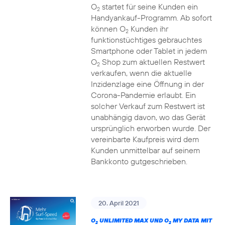
O
startet für seine Kunden ein
2
Handyankauf-Programm. Ab sofort
können O
Kunden ihr
2
funktionstüchtiges gebrauchtes
Smartphone oder Tablet in jedem
O
Shop zum aktuellen Restwert
2
verkaufen, wenn die aktuelle
Inzidenzlage eine Öffnung in der
Corona-Pandemie erlaubt. Ein
solcher Verkauf zum Restwert ist
unabhängig davon, wo das Gerät
ursprünglich erworben wurde. Der
vereinbarte Kaufpreis wird dem
Kunden unmittelbar auf seinem
Bankkonto gutgeschrieben.
20. April 2021
O
UNLIMITED MAX UND O
MY DATA MIT
2
2