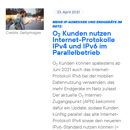
23. April 2021
MEHR IP-ADRESSEN UND ENDGERÄTE IM
NETZ:
O
Kunden nutzen
Credits: Gettyimages
2
Internet-Protokolle
IPv4 und IPv6 im
Parallelbetrieb
O
Kunden können spätestens ab
2
Juni 2021 auch das Internet-
Protokoll IPv6 bei der mobilen
Datennutzung verwenden, das
mehr Endgeräte im Netz zulässt.
Der aktuelle O
Internet-
2
Zugangspunkt (APN) bekommt
dafür ein Update, sodass Kunden
künftig parallel das alte Internet-
Protokoll IPv4 sowie den neueren
IPv6-Standard nutzen können (=