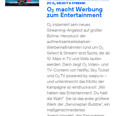
ZU O
SELECT & STREAM:
2
O
macht Werbung
2
zum Entertainment
O
inszeniert sein neues
2
Streaming-Angebot auf großer
Bühne: Herzstück der
aufmerksamkeitsstarken
Werbemaßnahmen rund um O
2
Select & Stream
sind Spots, die ab
1
10. März in TV und Web laufen
werden. Darin zeigt O
Video- und
2
TV-Content von Netflix, Sky Ticket
und O
TV powered by waipu.tv –
2
und unterstreicht das Motto der
Kampagne so eindrucksvoll: „Wir
haben das Entertainment. Du hast
die Wahl“. Sie ist das erste größere
Werk der „Serviceplan Bubble“, ein
maßgenschneidertes
Agenturmodell, das Serviceplan