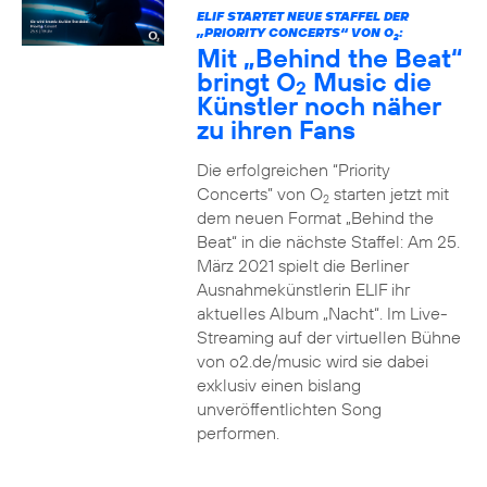
ELIF STARTET NEUE STAFFEL DER
„PRIORITY CONCERTS“ VON O
:
2
Mit „Behind the Beat“
bringt O
Music die
2
Künstler noch näher
zu ihren Fans
Die erfolgreichen “Priority
Concerts” von O
starten jetzt mit
2
dem neuen Format „Behind the
Beat“ in die nächste Staffel: Am 25.
März 2021 spielt die Berliner
Ausnahmekünstlerin ELIF ihr
aktuelles Album „Nacht“. Im Live-
Streaming auf der virtuellen Bühne
von o2.de/music wird sie dabei
exklusiv einen bislang
unveröffentlichten Song
performen.