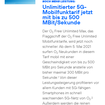
NOCH MEHR LEISTUNG:
Unlimitierter 5G-
Mobilfunktarif jetzt
mit bis zu 500
MBit/Sekunde
Der O
Free Unlimited Max, das
2
Flaggschiff der O
Free Unlimited
2
Mobilfunktarife, wird jetzt noch
schneller. Ab dem 5. Mai 2021
surfen O
Neukunden in diesem
2
Tarif mobil mit einer
Geschwindigkeit von bis zu 500
MBit pro Sekunde anstelle von
bisher maximal 300 MBit pro
Sekunde.
Von dieser
1
Leistungssteigerung profitieren vor
allem Kunden mit 5G-fähigen
Smartphones im schnell
wachsenden 5G-Netz von O
.
2
2
Außerdem werden die reinen