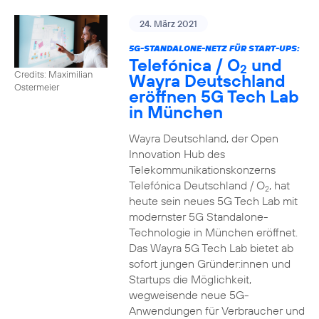
24. März 2021
5G-STANDALONE-NETZ FÜR START-UPS:
Telefónica / O
und
2
Credits: Maximilian
Wayra Deutschland
Ostermeier
eröffnen 5G Tech Lab
in München
Wayra Deutschland, der Open
Innovation Hub des
Telekommunikationskonzerns
Telefónica Deutschland / O
, hat
2
heute sein neues 5G Tech Lab mit
modernster 5G Standalone-
Technologie in München eröffnet.
Das Wayra 5G Tech Lab bietet ab
sofort jungen Gründer:innen und
Startups die Möglichkeit,
wegweisende neue 5G-
Anwendungen für Verbraucher und