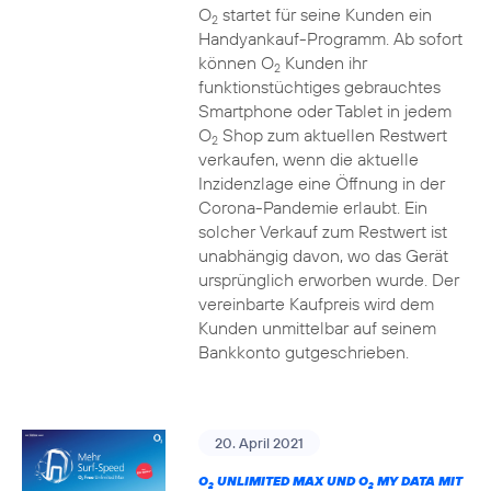
O
startet für seine Kunden ein
2
Handyankauf-Programm. Ab sofort
können O
Kunden ihr
2
funktionstüchtiges gebrauchtes
Smartphone oder Tablet in jedem
O
Shop zum aktuellen Restwert
2
verkaufen, wenn die aktuelle
Inzidenzlage eine Öffnung in der
Corona-Pandemie erlaubt. Ein
solcher Verkauf zum Restwert ist
unabhängig davon, wo das Gerät
ursprünglich erworben wurde. Der
vereinbarte Kaufpreis wird dem
Kunden unmittelbar auf seinem
Bankkonto gutgeschrieben.
20. April 2021
O
UNLIMITED MAX UND O
MY DATA MIT
2
2