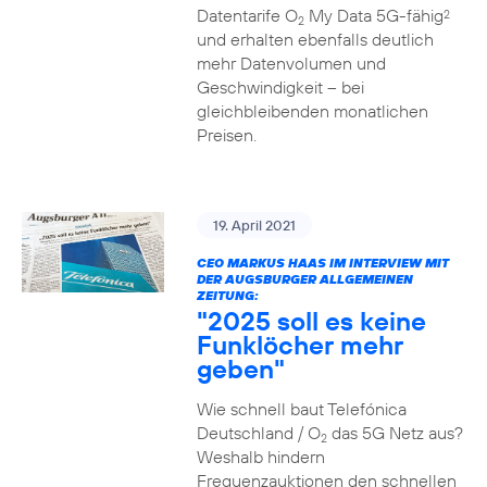
Datentarife O
My Data 5G-fähig
2
2
und erhalten ebenfalls deutlich
mehr Datenvolumen und
Geschwindigkeit – bei
gleichbleibenden monatlichen
Preisen.
19. April 2021
CEO MARKUS HAAS IM INTERVIEW MIT
DER AUGSBURGER ALLGEMEINEN
ZEITUNG:
"2025 soll es keine
Funklöcher mehr
geben"
Wie schnell baut Telefónica
Deutschland / O
das 5G Netz aus?
2
Weshalb hindern
Frequenzauktionen den schnellen