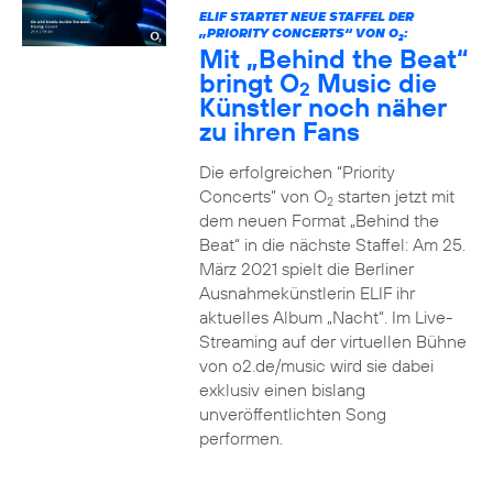
ELIF STARTET NEUE STAFFEL DER
„PRIORITY CONCERTS“ VON O
:
2
Mit „Behind the Beat“
bringt O
Music die
2
Künstler noch näher
zu ihren Fans
Die erfolgreichen “Priority
Concerts” von O
starten jetzt mit
2
dem neuen Format „Behind the
Beat“ in die nächste Staffel: Am 25.
März 2021 spielt die Berliner
Ausnahmekünstlerin ELIF ihr
aktuelles Album „Nacht“. Im Live-
Streaming auf der virtuellen Bühne
von o2.de/music wird sie dabei
exklusiv einen bislang
unveröffentlichten Song
performen.