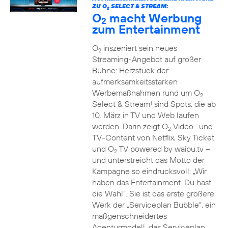
ZU O
SELECT & STREAM:
2
O
macht Werbung
2
zum Entertainment
O
inszeniert sein neues
2
Streaming-Angebot auf großer
Bühne: Herzstück der
aufmerksamkeitsstarken
Werbemaßnahmen rund um O
2
Select & Stream
sind Spots, die ab
1
10. März in TV und Web laufen
werden. Darin zeigt O
Video- und
2
TV-Content von Netflix, Sky Ticket
und O
TV powered by waipu.tv –
2
und unterstreicht das Motto der
Kampagne so eindrucksvoll: „Wir
haben das Entertainment. Du hast
die Wahl“. Sie ist das erste größere
Werk der „Serviceplan Bubble“, ein
maßgenschneidertes
Agenturmodell, das Serviceplan