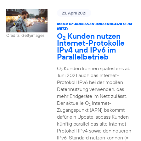
23. April 2021
MEHR IP-ADRESSEN UND ENDGERÄTE IM
NETZ:
O
Kunden nutzen
Credits: Gettyimages
2
Internet-Protokolle
IPv4 und IPv6 im
Parallelbetrieb
O
Kunden können spätestens ab
2
Juni 2021 auch das Internet-
Protokoll IPv6 bei der mobilen
Datennutzung verwenden, das
mehr Endgeräte im Netz zulässt.
Der aktuelle O
Internet-
2
Zugangspunkt (APN) bekommt
dafür ein Update, sodass Kunden
künftig parallel das alte Internet-
Protokoll IPv4 sowie den neueren
IPv6-Standard nutzen können (=