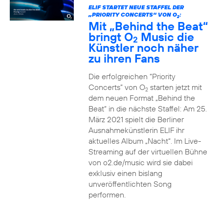
ELIF STARTET NEUE STAFFEL DER
„PRIORITY CONCERTS“ VON O
:
2
Mit „Behind the Beat“
bringt O
Music die
2
Künstler noch näher
zu ihren Fans
Die erfolgreichen “Priority
Concerts” von O
starten jetzt mit
2
dem neuen Format „Behind the
Beat“ in die nächste Staffel: Am 25.
März 2021 spielt die Berliner
Ausnahmekünstlerin ELIF ihr
aktuelles Album „Nacht“. Im Live-
Streaming auf der virtuellen Bühne
von o2.de/music wird sie dabei
exklusiv einen bislang
unveröffentlichten Song
performen.