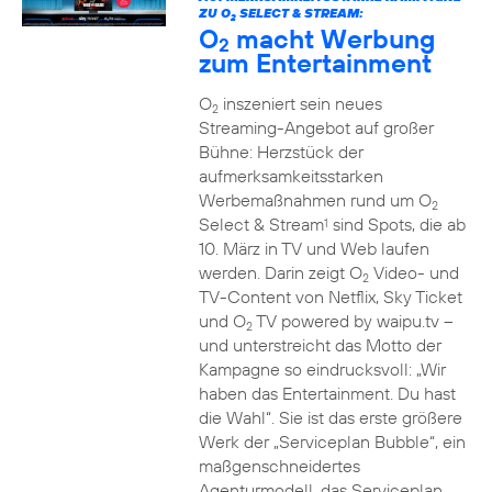
ZU O
SELECT & STREAM:
2
O
macht Werbung
2
zum Entertainment
O
inszeniert sein neues
2
Streaming-Angebot auf großer
Bühne: Herzstück der
aufmerksamkeitsstarken
Werbemaßnahmen rund um O
2
Select & Stream
sind Spots, die ab
1
10. März in TV und Web laufen
werden. Darin zeigt O
Video- und
2
TV-Content von Netflix, Sky Ticket
und O
TV powered by waipu.tv –
2
und unterstreicht das Motto der
Kampagne so eindrucksvoll: „Wir
haben das Entertainment. Du hast
die Wahl“. Sie ist das erste größere
Werk der „Serviceplan Bubble“, ein
maßgenschneidertes
Agenturmodell, das Serviceplan