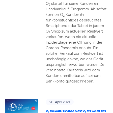
O
startet für seine Kunden ein
2
Handyankauf-Programm. Ab sofort
können O
Kunden ihr
2
funktionstüchtiges gebrauchtes
Smartphone oder Tablet in jedem
O
Shop zum aktuellen Restwert
2
verkaufen, wenn die aktuelle
Inzidenzlage eine Öffnung in der
Corona-Pandemie erlaubt. Ein
solcher Verkauf zum Restwert ist
unabhängig davon, wo das Gerät
ursprünglich erworben wurde. Der
vereinbarte Kaufpreis wird dem
Kunden unmittelbar auf seinem
Bankkonto gutgeschrieben.
20. April 2021
O
UNLIMITED MAX UND O
MY DATA MIT
2
2