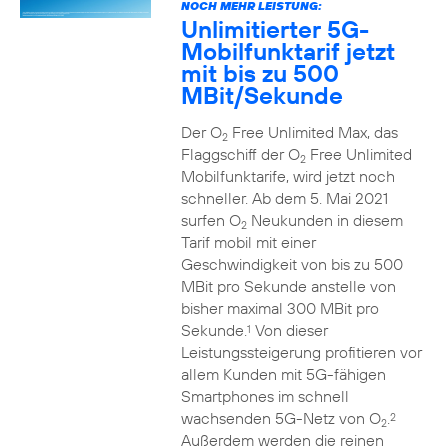
NOCH MEHR LEISTUNG:
Unlimitierter 5G-
Mobilfunktarif jetzt
mit bis zu 500
MBit/Sekunde
Der O
Free Unlimited Max, das
2
Flaggschiff der O
Free Unlimited
2
Mobilfunktarife, wird jetzt noch
schneller. Ab dem 5. Mai 2021
surfen O
Neukunden in diesem
2
Tarif mobil mit einer
Geschwindigkeit von bis zu 500
MBit pro Sekunde anstelle von
bisher maximal 300 MBit pro
Sekunde.
Von dieser
1
Leistungssteigerung profitieren vor
allem Kunden mit 5G-fähigen
Smartphones im schnell
wachsenden 5G-Netz von O
.
2
2
Außerdem werden die reinen