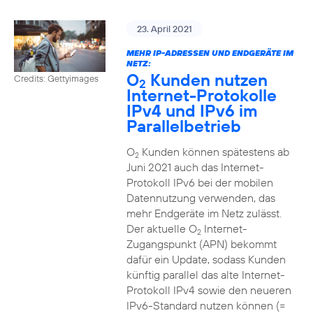
23. April 2021
MEHR IP-ADRESSEN UND ENDGERÄTE IM
NETZ:
O
Kunden nutzen
Credits: Gettyimages
2
Internet-Protokolle
IPv4 und IPv6 im
Parallelbetrieb
O
Kunden können spätestens ab
2
Juni 2021 auch das Internet-
Protokoll IPv6 bei der mobilen
Datennutzung verwenden, das
mehr Endgeräte im Netz zulässt.
Der aktuelle O
Internet-
2
Zugangspunkt (APN) bekommt
dafür ein Update, sodass Kunden
künftig parallel das alte Internet-
Protokoll IPv4 sowie den neueren
IPv6-Standard nutzen können (=