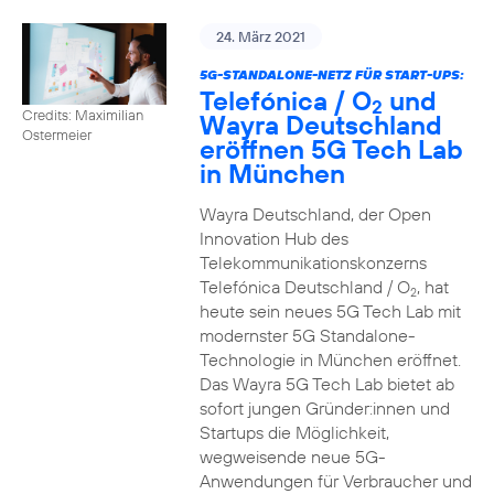
24. März 2021
5G-STANDALONE-NETZ FÜR START-UPS:
Telefónica / O
und
2
Credits: Maximilian
Wayra Deutschland
Ostermeier
eröffnen 5G Tech Lab
in München
Wayra Deutschland, der Open
Innovation Hub des
Telekommunikationskonzerns
Telefónica Deutschland / O
, hat
2
heute sein neues 5G Tech Lab mit
modernster 5G Standalone-
Technologie in München eröffnet.
Das Wayra 5G Tech Lab bietet ab
sofort jungen Gründer:innen und
Startups die Möglichkeit,
wegweisende neue 5G-
Anwendungen für Verbraucher und