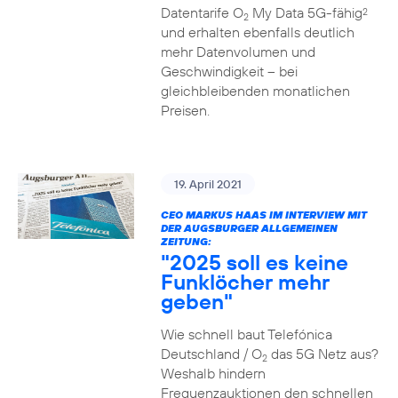
Datentarife O
My Data 5G-fähig
2
2
und erhalten ebenfalls deutlich
mehr Datenvolumen und
Geschwindigkeit – bei
gleichbleibenden monatlichen
Preisen.
19. April 2021
CEO MARKUS HAAS IM INTERVIEW MIT
DER AUGSBURGER ALLGEMEINEN
ZEITUNG:
"2025 soll es keine
Funklöcher mehr
geben"
Wie schnell baut Telefónica
Deutschland / O
das 5G Netz aus?
2
Weshalb hindern
Frequenzauktionen den schnellen