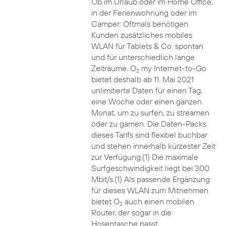
Ob im Urlaub oder im Home Office,
in der Ferienwohnung oder im
Camper: Oftmals benötigen
Kunden zusätzliches mobiles
WLAN für Tablets & Co. spontan
und für unterschiedlich lange
Zeiträume. O
my Internet-to-Go
2
bietet deshalb ab 11. Mai 2021
unlimitierte Daten für einen Tag,
eine Woche oder einen ganzen
Monat, um zu surfen, zu streamen
oder zu gamen. Die Daten-Packs
dieses Tarifs sind flexibel buchbar
und stehen innerhalb kürzester Zeit
zur Verfügung.(1) Die maximale
Surfgeschwindigkeit liegt bei 300
Mbit/s.(1) Als passende Ergänzung
für dieses WLAN zum Mitnehmen
bietet O
auch einen mobilen
2
Router, der sogar in die
Hosentasche passt.