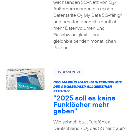
wachsenden 5G-Netz von O
.
2
2
Außerdem werden die reinen
Datentarife O
My Data 5G-fähig
2
2
und erhalten ebenfalls deutlich
mehr Datenvolumen und
Geschwindigkeit – bei
gleichbleibenden monatlichen
Preisen.
19. April 2021
CEO MARKUS HAAS IM INTERVIEW MIT
DER AUGSBURGER ALLGEMEINEN
ZEITUNG:
"2025 soll es keine
Funklöcher mehr
geben"
Wie schnell baut Telefónica
Deutschland / O
das 5G Netz aus?
2