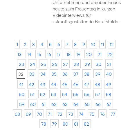
Unternehmen und darüber hinaus
heute zum Frauentag in kurzen
Videointerviews für
zukunftsgestaltende Berufsfelder.
1
2
3
4
5
6
7
8
9
10
11
12
13
14
15
16
17
18
19
20
21
22
23
24
25
26
27
28
29
30
31
32
33
34
35
36
37
38
39
40
41
42
43
44
45
46
47
48
49
50
51
52
53
54
55
56
57
58
59
60
61
62
63
64
65
66
67
68
69
70
71
72
73
74
75
76
77
78
79
80
81
82