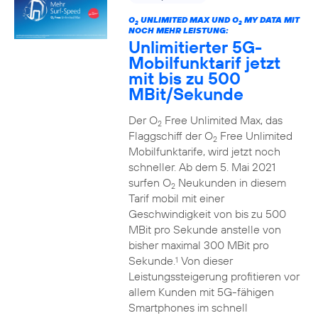
O
UNLIMITED MAX UND O
MY DATA MIT
2
2
NOCH MEHR LEISTUNG:
Unlimitierter 5G-
Mobilfunktarif jetzt
mit bis zu 500
MBit/Sekunde
Der O
Free Unlimited Max, das
2
Flaggschiff der O
Free Unlimited
2
Mobilfunktarife, wird jetzt noch
schneller. Ab dem 5. Mai 2021
surfen O
Neukunden in diesem
2
Tarif mobil mit einer
Geschwindigkeit von bis zu 500
MBit pro Sekunde anstelle von
bisher maximal 300 MBit pro
Sekunde.
Von dieser
1
Leistungssteigerung profitieren vor
allem Kunden mit 5G-fähigen
Smartphones im schnell