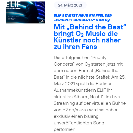
24. März 2021
ELIF STARTET NEUE STAFFEL DER
„PRIORITY CONCERTS“ VON O
:
2
Mit „Behind the Beat“
bringt O
Music die
2
Künstler noch näher
zu ihren Fans
Die erfolgreichen “Priority
Concerts” von O
starten jetzt mit
2
dem neuen Format „Behind the
Beat“ in die nächste Staffel: Am 25.
März 2021 spielt die Berliner
Ausnahmekünstlerin ELIF ihr
aktuelles Album „Nacht“. Im Live-
Streaming auf der virtuellen Bühne
von o2.de/music wird sie dabei
exklusiv einen bislang
unveröffentlichten Song
performen.