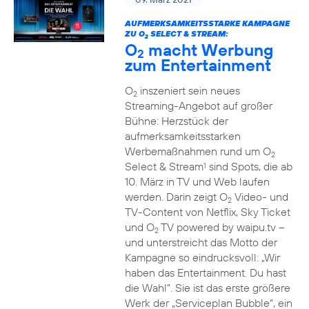
AUFMERKSAMKEITSSTARKE KAMPAGNE
ZU O
SELECT & STREAM:
2
O
macht Werbung
2
zum Entertainment
O
inszeniert sein neues
2
Streaming-Angebot auf großer
Bühne: Herzstück der
aufmerksamkeitsstarken
Werbemaßnahmen rund um O
2
Select & Stream
sind Spots, die ab
1
10. März in TV und Web laufen
werden. Darin zeigt O
Video- und
2
TV-Content von Netflix, Sky Ticket
und O
TV powered by waipu.tv –
2
und unterstreicht das Motto der
Kampagne so eindrucksvoll: „Wir
haben das Entertainment. Du hast
die Wahl“. Sie ist das erste größere
Werk der „Serviceplan Bubble“, ein