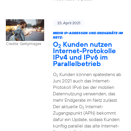
23. April 2021
MEHR IP-ADRESSEN UND ENDGERÄTE IM
NETZ:
O
Kunden nutzen
Credits: Gettyimages
2
Internet-Protokolle
IPv4 und IPv6 im
Parallelbetrieb
O
Kunden können spätestens ab
2
Juni 2021 auch das Internet-
Protokoll IPv6 bei der mobilen
Datennutzung verwenden, das
mehr Endgeräte im Netz zulässt.
Der aktuelle O
Internet-
2
Zugangspunkt (APN) bekommt
dafür ein Update, sodass Kunden
künftig parallel das alte Internet-