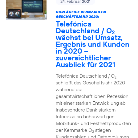
24. Februar 2021
VORLÄUFIGE KENNZAHLEN
GESCHÄFTSJAHR 2020:
Telefónica
Deutschland / O
2
wächst bei Umsatz,
Ergebnis und Kunden
in 2020 –
zuversichtlicher
Ausblick für 2021
Telefónica Deutschland / O
2
schließt das Geschäftsjahr 2020
während der
gesamtwirtschaftlichen Rezession
mit einer starken Entwicklung ab.
Insbesondere Dank starkem
Interesse an höherwertigen
Mobilfunk- und Festnetzprodukten
der Kernmarke O
stiegen
2
Kundenzahlen und Datenvolumen