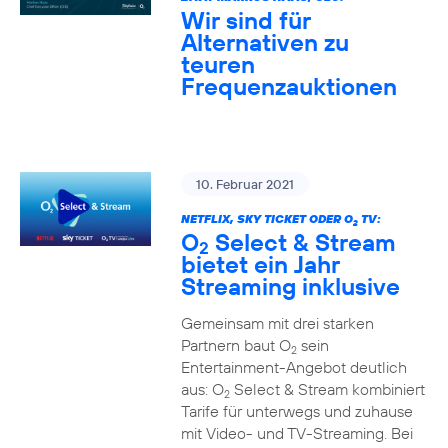
Wir sind für
Alternativen zu
teuren
Frequenzauktionen
10. Februar 2021
NETFLIX, SKY TICKET ODER O
TV:
2
O
Select & Stream
2
bietet ein Jahr
Streaming inklusive
Gemeinsam mit drei starken
Partnern baut O
sein
2
Entertainment-Angebot deutlich
aus: O
Select & Stream kombiniert
2
Tarife für unterwegs und zuhause
mit Video- und TV-Streaming. Bei