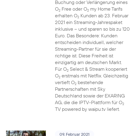
Buchung oder Verlängerung eines
O
Free oder O
my Home Tarifs
2
2
erhalten O
Kunden ab 23. Februar
2
2021 ein Streaming-Jahrespaket
inklusive – und sparen so bis zu 120
Euro. Das Besondere: Kunden
entscheiden individuell, welcher
Streaming-Partner für sie der
richtige ist. Diese Freiheit ist
einzigartig am deutschen Markt.
Für O
Select & Stream kooperiert
2
O
erstmals mit Netflix. Gleichzeitig
2
vertieft O
bestehende
2
Partnerschaften mit Sky
Deutschland sowie der EXARING
AG, die die IPTV-Plattform für O
2
TV powered by waipu.tv liefert.
09. Februar 2021