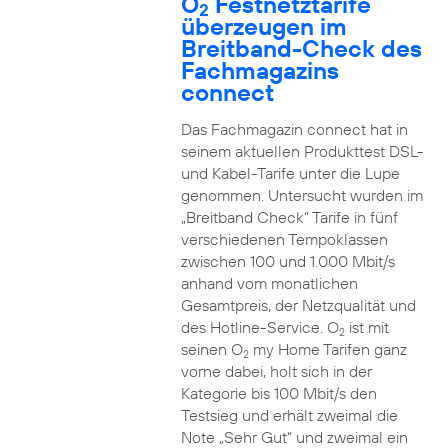
O
Festnetztarife
2
überzeugen im
Breitband-Check des
Fachmagazins
connect
Das Fachmagazin connect hat in
seinem aktuellen Produkttest DSL-
und Kabel-Tarife unter die Lupe
genommen. Untersucht wurden im
„Breitband Check“ Tarife in fünf
verschiedenen Tempoklassen
zwischen 100 und 1.000 Mbit/s
anhand vom monatlichen
Gesamtpreis, der Netzqualität und
des Hotline-Service. O
ist mit
2
seinen O
my Home Tarifen ganz
2
vorne dabei, holt sich in der
Kategorie bis 100 Mbit/s den
Testsieg und erhält zweimal die
Note „Sehr Gut“ und zweimal ein