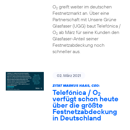
O
greift weiter im deutschen
2
Festnetzmarkt an. Über eine
Partnerschaft mit Unsere Grüne
Glasfaser (UGG) baut Telefónica /
O
ab März für seine Kunden den
2
Glasfaser-Anteil seiner
Festnetzabdeckung noch
schneller aus.
02. März 2021
ZITAT MARKUS HAAS, CEO:
Telefónica / O
2
verfügt schon heute
über die größte
Festnetzabdeckung
in Deutschland