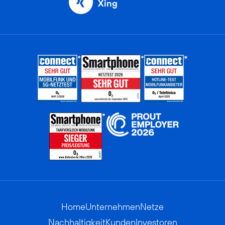
Xing
Home
Unternehmen
Netze
Nachhaltigkeit
Kunden
Investoren