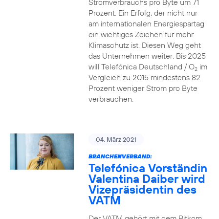
Stromverbrauchs pro Byte um 71
Prozent. Ein Erfolg, der nicht nur
am internationalen Energiespartag
ein wichtiges Zeichen für mehr
Klimaschutz ist. Diesen Weg geht
das Unternehmen weiter: Bis 2025
will Telefónica Deutschland / O
im
2
Vergleich zu 2015 mindestens 82
Prozent weniger Strom pro Byte
verbrauchen.
04. März 2021
BRANCHENVERBAND:
Telefónica Vorständin
Valentina Daiber wird
Vizepräsidentin des
VATM
Der VATM gehört mit dem Bitkom