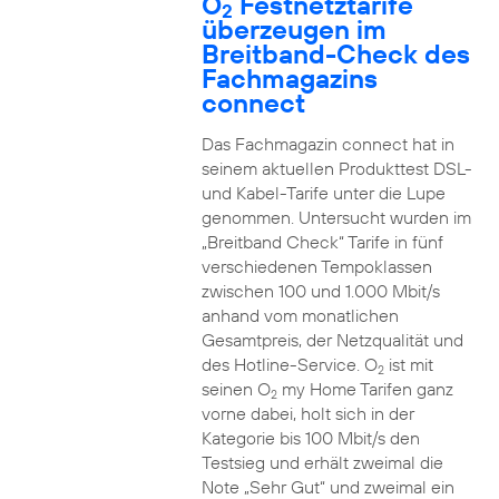
O
Festnetztarife
2
überzeugen im
Breitband-Check des
Fachmagazins
connect
Das Fachmagazin connect hat in
seinem aktuellen Produkttest DSL-
und Kabel-Tarife unter die Lupe
genommen. Untersucht wurden im
„Breitband Check“ Tarife in fünf
verschiedenen Tempoklassen
zwischen 100 und 1.000 Mbit/s
anhand vom monatlichen
Gesamtpreis, der Netzqualität und
des Hotline-Service. O
ist mit
2
seinen O
my Home Tarifen ganz
2
vorne dabei, holt sich in der
Kategorie bis 100 Mbit/s den
Testsieg und erhält zweimal die
Note „Sehr Gut“ und zweimal ein