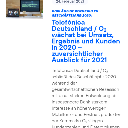
24. Februar 2021
VORLÄUFIGE KENNZAHLEN
GESCHÄFTSJAHR 2020:
Telefónica
Deutschland / O
2
wächst bei Umsatz,
Ergebnis und Kunden
in 2020 –
zuversichtlicher
Ausblick für 2021
Telefónica Deutschland / O
2
schließt das Geschäftsjahr 2020
während der
gesamtwirtschaftlichen Rezession
mit einer starken Entwicklung ab.
Insbesondere Dank starkem
Interesse an höherwertigen
Mobilfunk- und Festnetzprodukten
der Kernmarke O
stiegen
2
Kundenzahlen und Datenvolumen