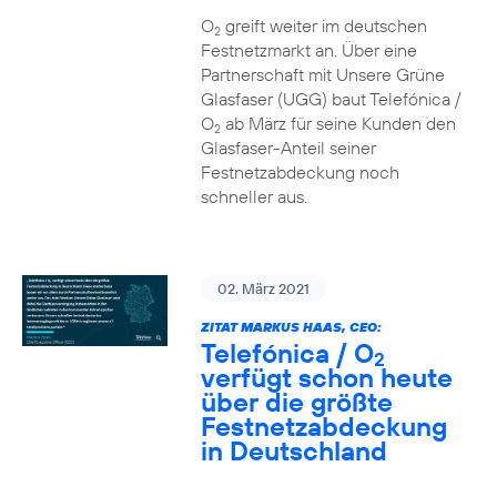
O
greift weiter im deutschen
2
Festnetzmarkt an. Über eine
Partnerschaft mit Unsere Grüne
Glasfaser (UGG) baut Telefónica /
O
ab März für seine Kunden den
2
Glasfaser-Anteil seiner
Festnetzabdeckung noch
schneller aus.
02. März 2021
ZITAT MARKUS HAAS, CEO:
Telefónica / O
2
verfügt schon heute
über die größte
Festnetzabdeckung
in Deutschland