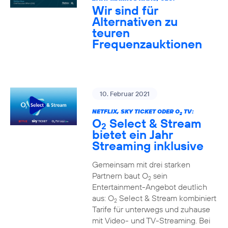
Wir sind für
Alternativen zu
teuren
Frequenzauktionen
10. Februar 2021
NETFLIX, SKY TICKET ODER O
TV:
2
O
Select & Stream
2
bietet ein Jahr
Streaming inklusive
Gemeinsam mit drei starken
Partnern baut O
sein
2
Entertainment-Angebot deutlich
aus: O
Select & Stream kombiniert
2
Tarife für unterwegs und zuhause
mit Video- und TV-Streaming. Bei