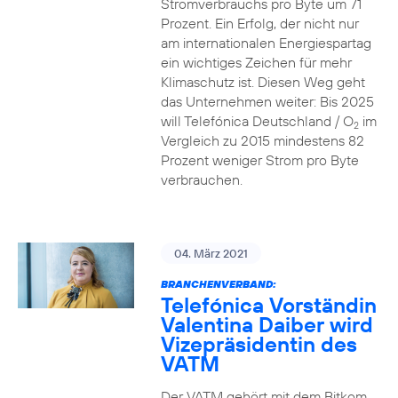
Stromverbrauchs pro Byte um 71
Prozent. Ein Erfolg, der nicht nur
am internationalen Energiespartag
ein wichtiges Zeichen für mehr
Klimaschutz ist. Diesen Weg geht
das Unternehmen weiter: Bis 2025
will Telefónica Deutschland / O
im
2
Vergleich zu 2015 mindestens 82
Prozent weniger Strom pro Byte
verbrauchen.
04. März 2021
BRANCHENVERBAND:
Telefónica Vorständin
Valentina Daiber wird
Vizepräsidentin des
VATM
Der VATM gehört mit dem Bitkom