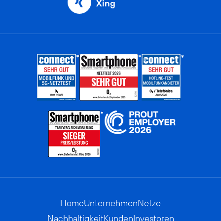
Xing
Home
Unternehmen
Netze
Nachhaltigkeit
Kunden
Investoren