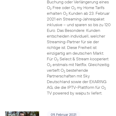
Buchung oder Verlängerung eines
O
Free oder O
my Home Tarifs
2
2
erhalten O
Kunden ab 23. Februar
2
2021 ein Streaming-Jahrespaket
inklusive – und sparen so bis zu 120
Euro. Das Besondere: Kunden
entscheiden individuell, welcher
Streaming-Partner für sie der
richtige ist. Diese Freiheit ist
einzigartig am deutschen Markt.
Für O
Select & Stream kooperiert
2
O
erstmals mit Netflix. Gleichzeitig
2
vertieft O
bestehende
2
Partnerschaften mit Sky
Deutschland sowie der EXARING
AG, die die IPTV-Plattform für O
2
TV powered by waipu.tv liefert.
09. Februar 2021