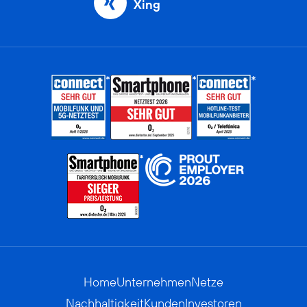
Xing
Home
Unternehmen
Netze
Nachhaltigkeit
Kunden
Investoren