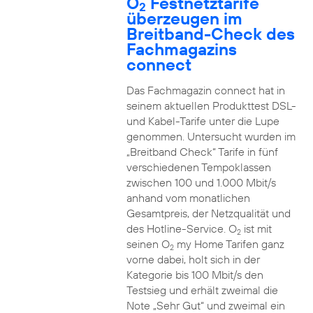
O
Festnetztarife
2
überzeugen im
Breitband-Check des
Fachmagazins
connect
Das Fachmagazin connect hat in
seinem aktuellen Produkttest DSL-
und Kabel-Tarife unter die Lupe
genommen. Untersucht wurden im
„Breitband Check“ Tarife in fünf
verschiedenen Tempoklassen
zwischen 100 und 1.000 Mbit/s
anhand vom monatlichen
Gesamtpreis, der Netzqualität und
des Hotline-Service. O
ist mit
2
seinen O
my Home Tarifen ganz
2
vorne dabei, holt sich in der
Kategorie bis 100 Mbit/s den
Testsieg und erhält zweimal die
Note „Sehr Gut“ und zweimal ein