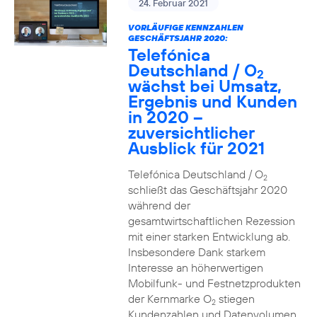
24. Februar 2021
VORLÄUFIGE KENNZAHLEN
GESCHÄFTSJAHR 2020:
Telefónica
Deutschland / O
2
wächst bei Umsatz,
Ergebnis und Kunden
in 2020 –
zuversichtlicher
Ausblick für 2021
Telefónica Deutschland / O
2
schließt das Geschäftsjahr 2020
während der
gesamtwirtschaftlichen Rezession
mit einer starken Entwicklung ab.
Insbesondere Dank starkem
Interesse an höherwertigen
Mobilfunk- und Festnetzprodukten
der Kernmarke O
stiegen
2
Kundenzahlen und Datenvolumen