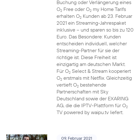
Buchung oder Verlängerung eines
O
Free oder O
my Home Tarifs
2
2
erhalten O
Kunden ab 23. Februar
2
2021 ein Streaming-Jahrespaket
inklusive – und sparen so bis zu 120
Euro. Das Besondere: Kunden
entscheiden individuell, welcher
Streaming-Partner für sie der
richtige ist. Diese Freiheit ist
einzigartig am deutschen Markt.
Für O
Select & Stream kooperiert
2
O
erstmals mit Netflix. Gleichzeitig
2
vertieft O
bestehende
2
Partnerschaften mit Sky
Deutschland sowie der EXARING
AG, die die IPTV-Plattform für O
2
TV powered by waipu.tv liefert.
09. Februar 2021