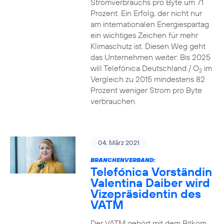
Stromverbrauchs pro Byte um 71
Prozent. Ein Erfolg, der nicht nur
am internationalen Energiespartag
ein wichtiges Zeichen für mehr
Klimaschutz ist. Diesen Weg geht
das Unternehmen weiter: Bis 2025
will Telefónica Deutschland / O
im
2
Vergleich zu 2015 mindestens 82
Prozent weniger Strom pro Byte
verbrauchen.
04. März 2021
BRANCHENVERBAND:
Telefónica Vorständin
Valentina Daiber wird
Vizepräsidentin des
VATM
Der VATM gehört mit dem Bitkom