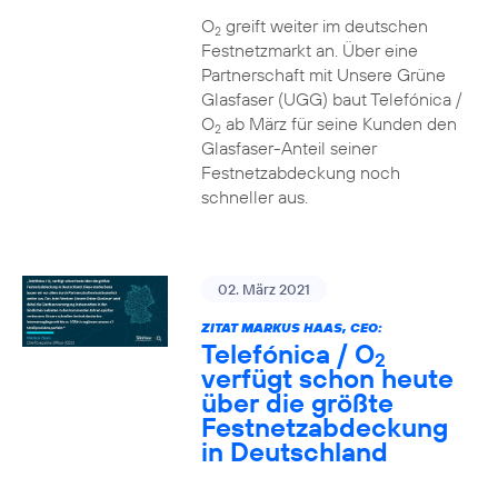
O
greift weiter im deutschen
2
Festnetzmarkt an. Über eine
Partnerschaft mit Unsere Grüne
Glasfaser (UGG) baut Telefónica /
O
ab März für seine Kunden den
2
Glasfaser-Anteil seiner
Festnetzabdeckung noch
schneller aus.
02. März 2021
ZITAT MARKUS HAAS, CEO:
Telefónica / O
2
verfügt schon heute
über die größte
Festnetzabdeckung
in Deutschland