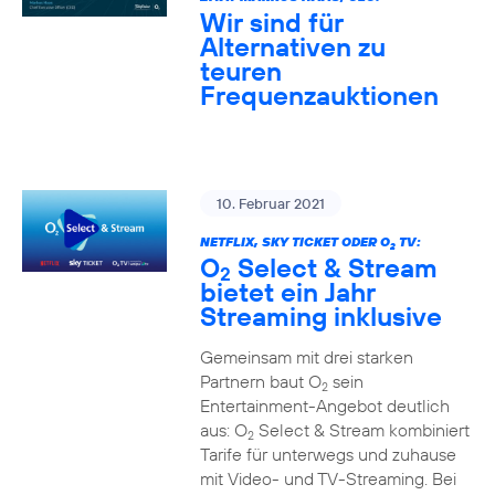
Wir sind für
Alternativen zu
teuren
Frequenzauktionen
10. Februar 2021
NETFLIX, SKY TICKET ODER O
TV:
2
O
Select & Stream
2
bietet ein Jahr
Streaming inklusive
Gemeinsam mit drei starken
Partnern baut O
sein
2
Entertainment-Angebot deutlich
aus: O
Select & Stream kombiniert
2
Tarife für unterwegs und zuhause
mit Video- und TV-Streaming. Bei