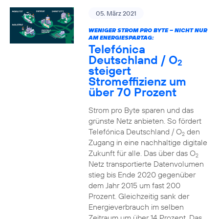
05. März 2021
WENIGER STROM PRO BYTE – NICHT NUR
AM ENERGIESPARTAG:
Telefónica
Deutschland / O
2
steigert
Stromeffizienz um
über 70 Prozent
Strom pro Byte sparen und das
grünste Netz anbieten. So fördert
Telefónica Deutschland / O
den
2
Zugang in eine nachhaltige digitale
Zukunft für alle. Das über das O
2
Netz transportierte Datenvolumen
stieg bis Ende 2020 gegenüber
dem Jahr 2015 um fast 200
Prozent. Gleichzeitig sank der
Energieverbrauch im selben
Zeitraum um über 14 Prozent. Das