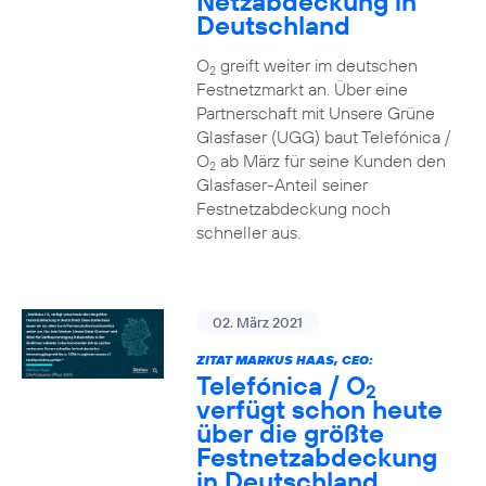
Netzabdeckung in
Deutschland
O
greift weiter im deutschen
2
Festnetzmarkt an. Über eine
Partnerschaft mit Unsere Grüne
Glasfaser (UGG) baut Telefónica /
O
ab März für seine Kunden den
2
Glasfaser-Anteil seiner
Festnetzabdeckung noch
schneller aus.
02. März 2021
ZITAT MARKUS HAAS, CEO:
Telefónica / O
2
verfügt schon heute
über die größte
Festnetzabdeckung
in Deutschland