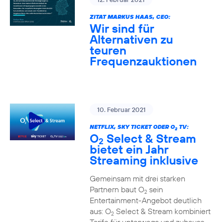
ZITAT MARKUS HAAS, CEO:
Wir sind für
Alternativen zu
teuren
Frequenzauktionen
10. Februar 2021
NETFLIX, SKY TICKET ODER O
TV:
2
O
Select & Stream
2
bietet ein Jahr
Streaming inklusive
Gemeinsam mit drei starken
Partnern baut O
sein
2
Entertainment-Angebot deutlich
aus: O
Select & Stream kombiniert
2