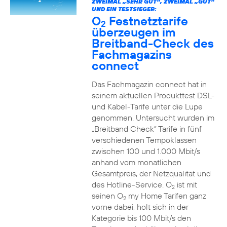
ZWEIMAL „SEHR GUT“, ZWEIMAL „GUT“
UND EIN TESTSIEGER:
O
Festnetztarife
2
überzeugen im
Breitband-Check des
Fachmagazins
connect
Das Fachmagazin connect hat in
seinem aktuellen Produkttest DSL-
und Kabel-Tarife unter die Lupe
genommen. Untersucht wurden im
„Breitband Check“ Tarife in fünf
verschiedenen Tempoklassen
zwischen 100 und 1.000 Mbit/s
anhand vom monatlichen
Gesamtpreis, der Netzqualität und
des Hotline-Service. O
ist mit
2
seinen O
my Home Tarifen ganz
2
vorne dabei, holt sich in der
Kategorie bis 100 Mbit/s den