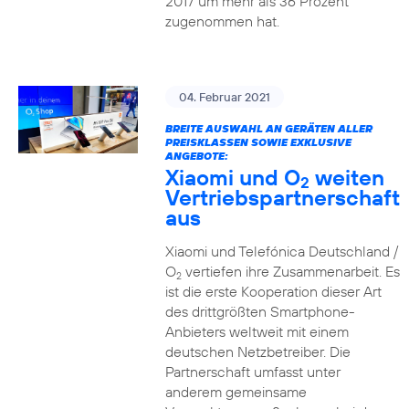
2017 um mehr als 36 Prozent
zugenommen hat.
04. Februar 2021
BREITE AUSWAHL AN GERÄTEN ALLER
PREISKLASSEN SOWIE EXKLUSIVE
ANGEBOTE:
Xiaomi und O
weiten
2
Vertriebspartnerschaft
aus
Xiaomi und Telefónica Deutschland /
O
vertiefen ihre Zusammenarbeit. Es
2
ist die erste Kooperation dieser Art
des drittgrößten Smartphone-
Anbieters weltweit mit einem
deutschen Netzbetreiber. Die
Partnerschaft umfasst unter
anderem gemeinsame