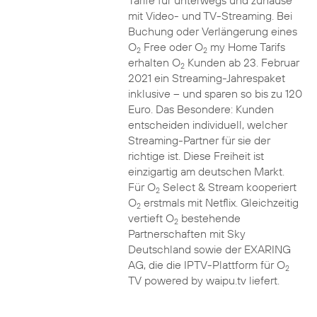
Tarife für unterwegs und zuhause
mit Video- und TV-Streaming. Bei
Buchung oder Verlängerung eines
O
Free oder O
my Home Tarifs
2
2
erhalten O
Kunden ab 23. Februar
2
2021 ein Streaming-Jahrespaket
inklusive – und sparen so bis zu 120
Euro. Das Besondere: Kunden
entscheiden individuell, welcher
Streaming-Partner für sie der
richtige ist. Diese Freiheit ist
einzigartig am deutschen Markt.
Für O
Select & Stream kooperiert
2
O
erstmals mit Netflix. Gleichzeitig
2
vertieft O
bestehende
2
Partnerschaften mit Sky
Deutschland sowie der EXARING
AG, die die IPTV-Plattform für O
2
TV powered by waipu.tv liefert.