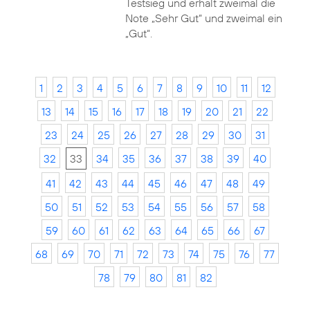
Testsieg und erhält zweimal die
Note „Sehr Gut“ und zweimal ein
„Gut“.
1
2
3
4
5
6
7
8
9
10
11
12
13
14
15
16
17
18
19
20
21
22
23
24
25
26
27
28
29
30
31
32
33
34
35
36
37
38
39
40
41
42
43
44
45
46
47
48
49
50
51
52
53
54
55
56
57
58
59
60
61
62
63
64
65
66
67
68
69
70
71
72
73
74
75
76
77
78
79
80
81
82