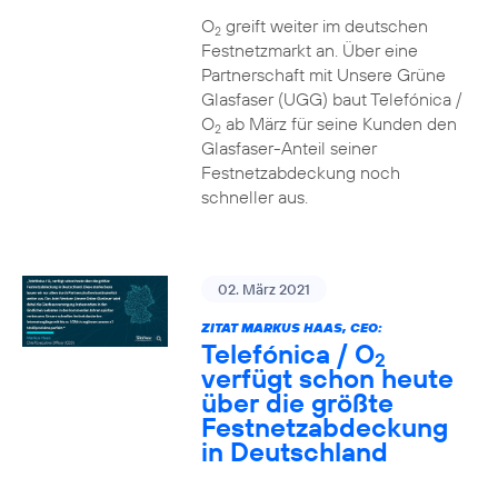
O
greift weiter im deutschen
2
Festnetzmarkt an. Über eine
Partnerschaft mit Unsere Grüne
Glasfaser (UGG) baut Telefónica /
O
ab März für seine Kunden den
2
Glasfaser-Anteil seiner
Festnetzabdeckung noch
schneller aus.
02. März 2021
ZITAT MARKUS HAAS, CEO:
Telefónica / O
2
verfügt schon heute
über die größte
Festnetzabdeckung
in Deutschland