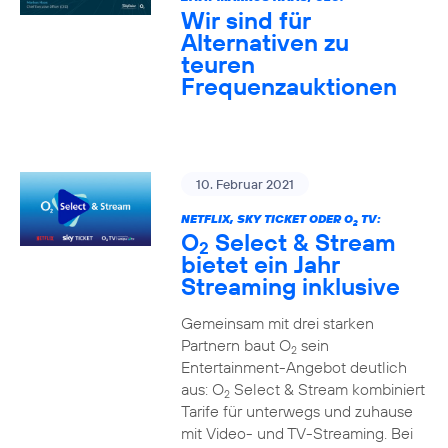
Wir sind für
Alternativen zu
teuren
Frequenzauktionen
10. Februar 2021
NETFLIX, SKY TICKET ODER O
TV:
2
O
Select & Stream
2
bietet ein Jahr
Streaming inklusive
Gemeinsam mit drei starken
Partnern baut O
sein
2
Entertainment-Angebot deutlich
aus: O
Select & Stream kombiniert
2
Tarife für unterwegs und zuhause
mit Video- und TV-Streaming. Bei