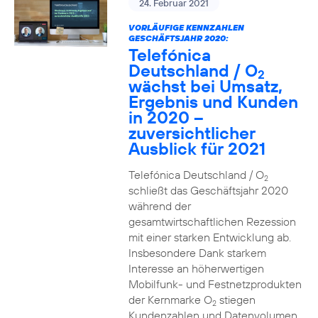
24. Februar 2021
VORLÄUFIGE KENNZAHLEN
GESCHÄFTSJAHR 2020:
Telefónica
Deutschland / O
2
wächst bei Umsatz,
Ergebnis und Kunden
in 2020 –
zuversichtlicher
Ausblick für 2021
Telefónica Deutschland / O
2
schließt das Geschäftsjahr 2020
während der
gesamtwirtschaftlichen Rezession
mit einer starken Entwicklung ab.
Insbesondere Dank starkem
Interesse an höherwertigen
Mobilfunk- und Festnetzprodukten
der Kernmarke O
stiegen
2
Kundenzahlen und Datenvolumen