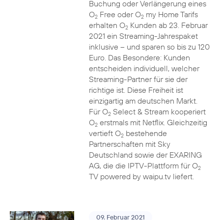
Buchung oder Verlängerung eines
O
Free oder O
my Home Tarifs
2
2
erhalten O
Kunden ab 23. Februar
2
2021 ein Streaming-Jahrespaket
inklusive – und sparen so bis zu 120
Euro. Das Besondere: Kunden
entscheiden individuell, welcher
Streaming-Partner für sie der
richtige ist. Diese Freiheit ist
einzigartig am deutschen Markt.
Für O
Select & Stream kooperiert
2
O
erstmals mit Netflix. Gleichzeitig
2
vertieft O
bestehende
2
Partnerschaften mit Sky
Deutschland sowie der EXARING
AG, die die IPTV-Plattform für O
2
TV powered by waipu.tv liefert.
09. Februar 2021