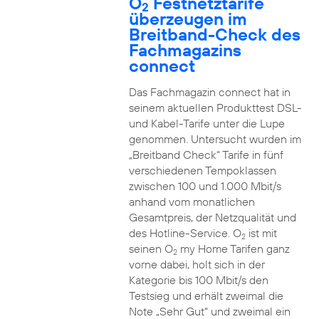
O
Festnetztarife
2
überzeugen im
Breitband-Check des
Fachmagazins
connect
Das Fachmagazin connect hat in
seinem aktuellen Produkttest DSL-
und Kabel-Tarife unter die Lupe
genommen. Untersucht wurden im
„Breitband Check“ Tarife in fünf
verschiedenen Tempoklassen
zwischen 100 und 1.000 Mbit/s
anhand vom monatlichen
Gesamtpreis, der Netzqualität und
des Hotline-Service. O
ist mit
2
seinen O
my Home Tarifen ganz
2
vorne dabei, holt sich in der
Kategorie bis 100 Mbit/s den
Testsieg und erhält zweimal die
Note „Sehr Gut“ und zweimal ein