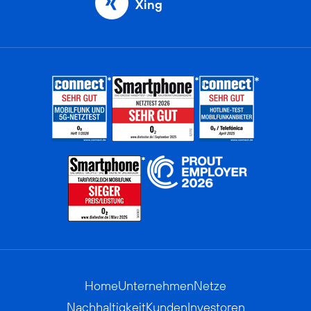
Xing
Home
Unternehmen
Netze
Nachhaltigkeit
Kunden
Investoren