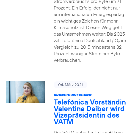
Stromverbrauchs pro Byte um 71
Prozent. Ein Erfolg, der nicht nur
am internationalen Energiespartag
ein wichtiges Zeichen für mehr
Klimaschutz ist. Diesen Weg geht
das Unternehmen weiter: Bis 2025
will Telefónica Deutschland / O
im
2
Vergleich zu 2015 mindestens 82
Prozent weniger Strom pro Byte
verbrauchen.
04. März 2021
BRANCHENVERBAND:
Telefónica Vorständin
Valentina Daiber wird
Vizepräsidentin des
VATM
Der VATM gehört mit dem Bitkom