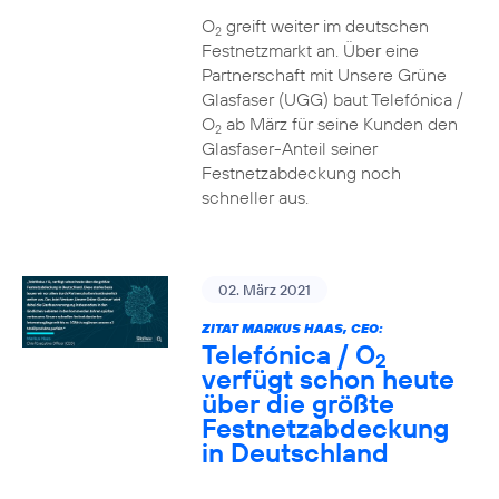
O
greift weiter im deutschen
2
Festnetzmarkt an. Über eine
Partnerschaft mit Unsere Grüne
Glasfaser (UGG) baut Telefónica /
O
ab März für seine Kunden den
2
Glasfaser-Anteil seiner
Festnetzabdeckung noch
schneller aus.
02. März 2021
ZITAT MARKUS HAAS, CEO:
Telefónica / O
2
verfügt schon heute
über die größte
Festnetzabdeckung
in Deutschland