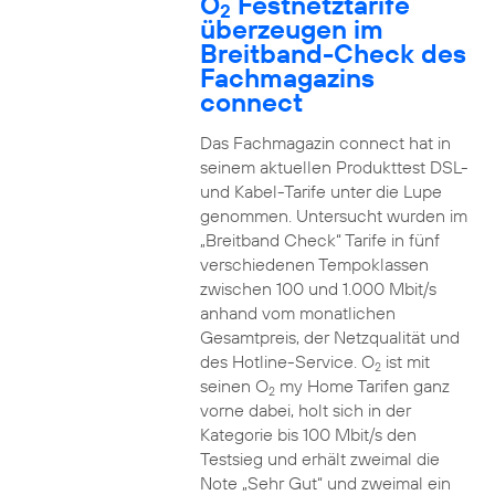
O
Festnetztarife
2
überzeugen im
Breitband-Check des
Fachmagazins
connect
Das Fachmagazin connect hat in
seinem aktuellen Produkttest DSL-
und Kabel-Tarife unter die Lupe
genommen. Untersucht wurden im
„Breitband Check“ Tarife in fünf
verschiedenen Tempoklassen
zwischen 100 und 1.000 Mbit/s
anhand vom monatlichen
Gesamtpreis, der Netzqualität und
des Hotline-Service. O
ist mit
2
seinen O
my Home Tarifen ganz
2
vorne dabei, holt sich in der
Kategorie bis 100 Mbit/s den
Testsieg und erhält zweimal die
Note „Sehr Gut“ und zweimal ein