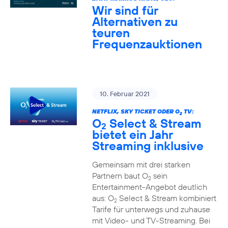
Wir sind für
Alternativen zu
teuren
Frequenzauktionen
10. Februar 2021
NETFLIX, SKY TICKET ODER O
TV:
2
O
Select & Stream
2
bietet ein Jahr
Streaming inklusive
Gemeinsam mit drei starken
Partnern baut O
sein
2
Entertainment-Angebot deutlich
aus: O
Select & Stream kombiniert
2
Tarife für unterwegs und zuhause
mit Video- und TV-Streaming. Bei