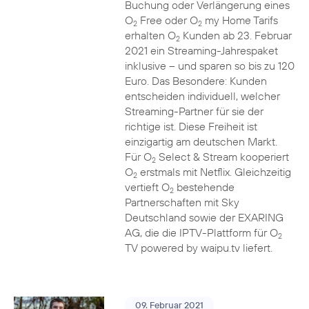
Buchung oder Verlängerung eines
O
Free oder O
my Home Tarifs
2
2
erhalten O
Kunden ab 23. Februar
2
2021 ein Streaming-Jahrespaket
inklusive – und sparen so bis zu 120
Euro. Das Besondere: Kunden
entscheiden individuell, welcher
Streaming-Partner für sie der
richtige ist. Diese Freiheit ist
einzigartig am deutschen Markt.
Für O
Select & Stream kooperiert
2
O
erstmals mit Netflix. Gleichzeitig
2
vertieft O
bestehende
2
Partnerschaften mit Sky
Deutschland sowie der EXARING
AG, die die IPTV-Plattform für O
2
TV powered by waipu.tv liefert.
09. Februar 2021