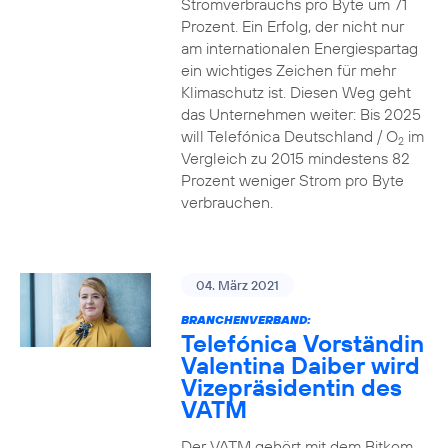
Stromverbrauchs pro Byte um 71
Prozent. Ein Erfolg, der nicht nur
am internationalen Energiespartag
ein wichtiges Zeichen für mehr
Klimaschutz ist. Diesen Weg geht
das Unternehmen weiter: Bis 2025
will Telefónica Deutschland / O
im
2
Vergleich zu 2015 mindestens 82
Prozent weniger Strom pro Byte
verbrauchen.
04. März 2021
BRANCHENVERBAND:
Telefónica Vorständin
Valentina Daiber wird
Vizepräsidentin des
VATM
Der VATM gehört mit dem Bitkom