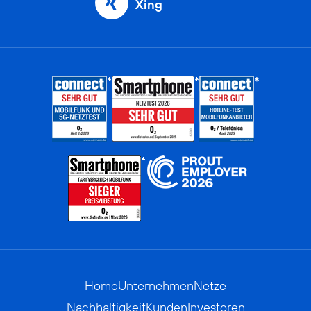
Xing
Home
Unternehmen
Netze
Nachhaltigkeit
Kunden
Investoren