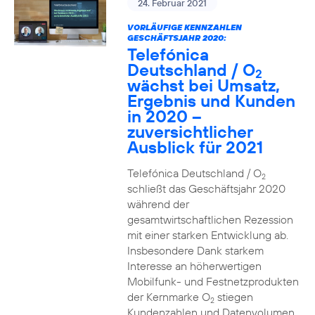
24. Februar 2021
VORLÄUFIGE KENNZAHLEN
GESCHÄFTSJAHR 2020:
Telefónica
Deutschland / O
2
wächst bei Umsatz,
Ergebnis und Kunden
in 2020 –
zuversichtlicher
Ausblick für 2021
Telefónica Deutschland / O
2
schließt das Geschäftsjahr 2020
während der
gesamtwirtschaftlichen Rezession
mit einer starken Entwicklung ab.
Insbesondere Dank starkem
Interesse an höherwertigen
Mobilfunk- und Festnetzprodukten
der Kernmarke O
stiegen
2
Kundenzahlen und Datenvolumen