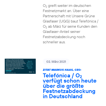
O
greift weiter im deutschen
2
Festnetzmarkt an. Über eine
Partnerschaft mit Unsere Grüne
Glasfaser (UGG) baut Telefónica /
O
ab März für seine Kunden den
2
Glasfaser-Anteil seiner
Festnetzabdeckung noch
schneller aus.
02. März 2021
ZITAT MARKUS HAAS, CEO:
Telefónica / O
2
verfügt schon heute
über die größte
Festnetzabdeckung
in Deutschland