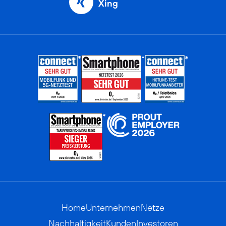
Xing
Home
Unternehmen
Netze
Nachhaltigkeit
Kunden
Investoren