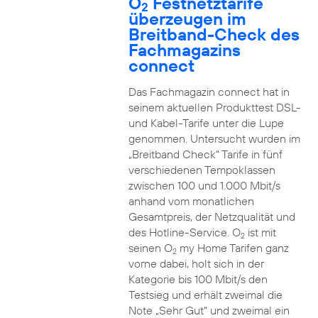
O
Festnetztarife
2
überzeugen im
Breitband-Check des
Fachmagazins
connect
Das Fachmagazin connect hat in
seinem aktuellen Produkttest DSL-
und Kabel-Tarife unter die Lupe
genommen. Untersucht wurden im
„Breitband Check“ Tarife in fünf
verschiedenen Tempoklassen
zwischen 100 und 1.000 Mbit/s
anhand vom monatlichen
Gesamtpreis, der Netzqualität und
des Hotline-Service. O
ist mit
2
seinen O
my Home Tarifen ganz
2
vorne dabei, holt sich in der
Kategorie bis 100 Mbit/s den
Testsieg und erhält zweimal die
Note „Sehr Gut“ und zweimal ein