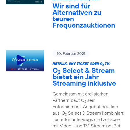
Wir sind für
Alternativen zu
teuren
Frequenzauktionen
10. Februar 2021
NETFLIX, SKY TICKET ODER O
TV:
2
O
Select & Stream
2
bietet ein Jahr
Streaming inklusive
Gemeinsam mit drei starken
Partnern baut O
sein
2
Entertainment-Angebot deutlich
aus: O
Select & Stream kombiniert
2
Tarife für unterwegs und zuhause
mit Video- und TV-Streaming. Bei