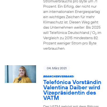
Stromverbrauchs pro Byte um 71
Prozent. Ein Erfolg, der nicht nur
am internationalen Energiespartag
ein wichtiges Zeichen für mehr
Klimaschutz ist. Diesen Weg geht
das Unternehmen weiter: Bis 2025
will Telefónica Deutschland / O
im
2
Vergleich zu 2015 mindestens 82
Prozent weniger Strom pro Byte
verbrauchen.
04. März 2021
BRANCHENVERBAND:
Telefónica Vorständin
Valentina Daiber wird
Vizepräsidentin des
VATM
Der VATM gehört mit dem Bitkom