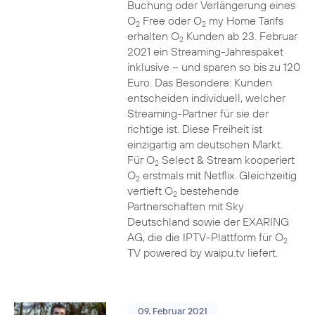
Buchung oder Verlängerung eines
O
Free oder O
my Home Tarifs
2
2
erhalten O
Kunden ab 23. Februar
2
2021 ein Streaming-Jahrespaket
inklusive – und sparen so bis zu 120
Euro. Das Besondere: Kunden
entscheiden individuell, welcher
Streaming-Partner für sie der
richtige ist. Diese Freiheit ist
einzigartig am deutschen Markt.
Für O
Select & Stream kooperiert
2
O
erstmals mit Netflix. Gleichzeitig
2
vertieft O
bestehende
2
Partnerschaften mit Sky
Deutschland sowie der EXARING
AG, die die IPTV-Plattform für O
2
TV powered by waipu.tv liefert.
09. Februar 2021