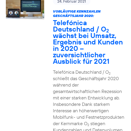
24. Februar 2021
VORLÄUFIGE KENNZAHLEN
GESCHÄFTSJAHR 2020:
Telefónica
Deutschland / O
2
wächst bei Umsatz,
Ergebnis und Kunden
in 2020 –
zuversichtlicher
Ausblick für 2021
Telefónica Deutschland / O
2
schließt das Geschäftsjahr 2020
während der
gesamtwirtschaftlichen Rezession
mit einer starken Entwicklung ab.
Insbesondere Dank starkem
Interesse an höherwertigen
Mobilfunk- und Festnetzprodukten
der Kernmarke O
stiegen
2
Kundenzahlen und Datenvolumen