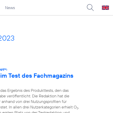
News
 2023
GUT“:
n im Test des Fachmagazins
 das Ergebnis des Produkttests, den das
e veröffentlicht. Die Redaktion hat die
r anhand von drei Nutzungsprofilen für
et. In allen drei Nutzerkategorien erhielt O
,
2
 ersten Platz von der Testredaktion und