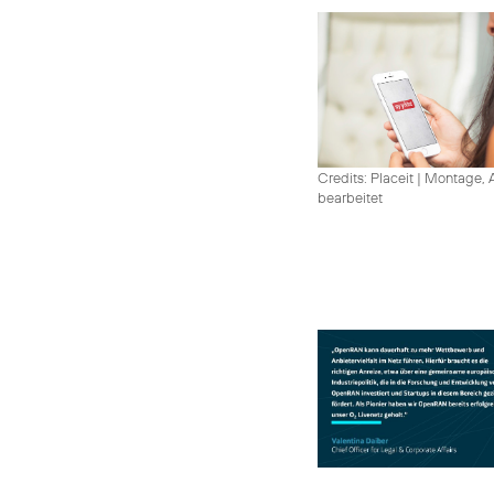
Credits: Placeit
|
Montage, A
bearbeitet