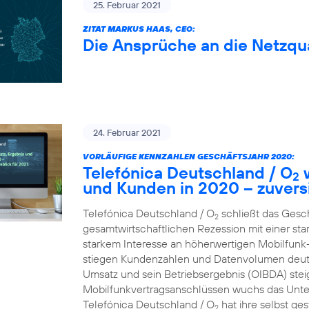
25. Februar 2021
ZITAT MARKUS HAAS, CEO:
Die Ansprüche an die Netzqua
24. Februar 2021
VORLÄUFIGE KENNZAHLEN GESCHÄFTSJAHR 2020:
Telefónica Deutschland / O
w
2
und Kunden in 2020 – zuversi
Telefónica Deutschland / O
schließt das Gesc
2
gesamtwirtschaftlichen Rezession mit einer st
starkem Interesse an höherwertigen Mobilfun
stiegen Kundenzahlen und Datenvolumen deutl
Umsatz und sein Betriebsergebnis (OIBDA) stei
Mobilfunkvertragsanschlüssen wuchs das Unte
Telefónica Deutschland / O
hat ihre selbst ge
2