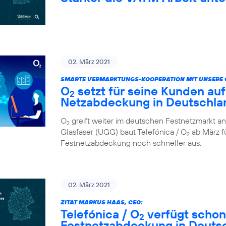
02. März 2021
SMARTE VERMARKTUNGS-KOOPERATION MIT UNSERE 
O
setzt für seine Kunden auf
2
Netzabdeckung in Deutschla
O
greift weiter im deutschen Festnetzmarkt an
2
Glasfaser (UGG) baut Telefónica / O
ab März fü
2
Festnetzabdeckung noch schneller aus.
02. März 2021
ZITAT MARKUS HAAS, CEO:
Telefónica / O
verfügt schon
2
Festnetzabdeckung in Deuts