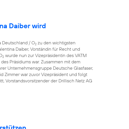
ina Daiber wird
a Deutschland / O
zu den wichtigsten
2
entina Daiber, Vorständin für Recht und
 O
wurde nun zur Vizepräsidentin des VATM
2
ed des Präsidiums war. Zusammen mit dem
hrer Unternehmensgruppe Deutsche Glasfaser,
id Zimmer war zuvor Vizepräsident und folgt
t, Vorstandsvorsitzender der Drillisch Netz AG
rstützen