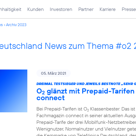
haltigkeit
Kunden
Investoren
Partner
Karriere
Presse
ws
Archiv 2023
Deutschland News zum Thema #o2
05. März 2021
DREIMAL TESTSIEGER UND JEWEILS BESTNOTE „SEHR 
O
glänzt mit Prepaid-Tarife
2
connect
Bei Prepaid-Tarifen ist O
Klassenbester. Das ist
2
Fachmagazin connect in seiner aktuellen Ausgab
Prepaid-Tarife der drei Mobilfunk-Netzbetreibe
Wenignutzer, Normalnutzer und Vielnutzer getest
die Kernmarke von Telefónica Deutschland, den