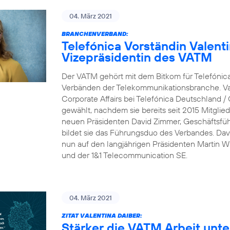
04. März 2021
BRANCHENVERBAND:
Telefónica Vorständin Valent
Vizepräsidentin des VATM
Der VATM gehört mit dem Bitkom für Telefónic
Verbänden der Telekommunikationsbranche. Val
Corporate Affairs bei Telefónica Deutschland /
gewählt, nachdem sie bereits seit 2015 Mitgli
neuen Präsidenten David Zimmer, Geschäftsfü
bildet sie das Führungsduo des Verbandes. Dav
nun auf den langjährigen Präsidenten Martin Wit
und der 1&1 Telecommunication SE.
04. März 2021
ZITAT VALENTINA DAIBER:
Stärker die VATM Arbeit unte