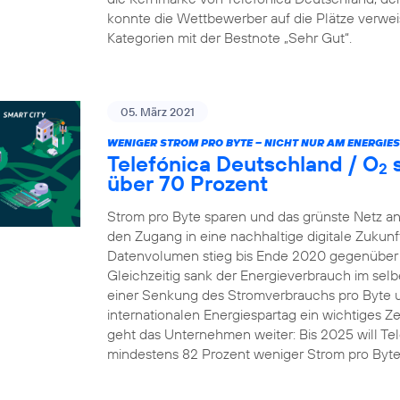
konnte die Wettbewerber auf die Plätze verw
Kategorien mit der Bestnote „Sehr Gut“.
05. März 2021
WENIGER STROM PRO BYTE – NICHT NUR AM ENERGIE
Telefónica Deutschland / O
s
2
über 70 Prozent
Strom pro Byte sparen und das grünste Netz an
den Zugang in eine nachhaltige digitale Zukunft
Datenvolumen stieg bis Ende 2020 gegenüber 
Gleichzeitig sank der Energieverbrauch im selb
einer Senkung des Stromverbrauchs pro Byte um 
internationalen Energiespartag ein wichtiges Z
geht das Unternehmen weiter: Bis 2025 will Te
mindestens 82 Prozent weniger Strom pro Byt