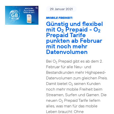
29. Januar 2021
MOBILE FREIHEIT:
Günstig und flexibel
mit O
Prepaid - O
2
2
Prepaid Tarife
punkten ab Februar
mit noch mehr
Datenvolumen
Bei O
Prepaid gibt es ab dem 2.
2
Februar für alle Neu- und
Bestandkunden mehr Highspeed-
Datenvolumen zum gleichen Preis.
Damit bietet O
seinen Kunden
2
noch mehr mobile Freiheit beim
Streamen, Surfen und Gamen. Die
neuen O
Prepaid Tarife liefern
2
alles, was man für das mobile
Leben braucht: Ohne