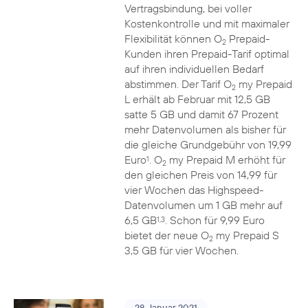
Vertragsbindung, bei voller
Kostenkontrolle und mit maximaler
Flexibilität können O
Prepaid-
2
Kunden ihren Prepaid-Tarif optimal
auf ihren individuellen Bedarf
abstimmen. Der Tarif O
my Prepaid
2
L erhält ab Februar mit 12,5 GB
satte 5 GB und damit 67 Prozent
mehr Datenvolumen als bisher für
die gleiche Grundgebühr von 19,99
Euro
. O
my Prepaid M erhöht für
1
2
den gleichen Preis von 14,99 für
vier Wochen das Highspeed-
Datenvolumen um 1 GB mehr auf
6,5 GB
. Schon für 9,99 Euro
1,3
bietet der neue O
my Prepaid S
2
3,5 GB für vier Wochen.
28. Januar 2021