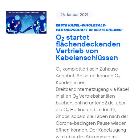
26. Januar 2021
ERSTE KABEL-WHOLESALE-
PARTNERSCHAFT IN DEUTSCHLAND:
O
startet
2
flächendeckenden
Vertrieb von
Kabelanschlüssen
O
komplettiert sein Zuhause-
2
Angebot: Ab sofort können O
2
Kunden einen
Breitbandinternetzugang via Kabel
in allen O
Vertriebskanälen
2
buchen, online unter o2.de, über
die O
Hotline und in den O
2
2
Shops, sobald die Läden nach der
Corona-bedingten Pause wieder
öffnen können. Der Kabelzugang
wird über das Abkommen mit