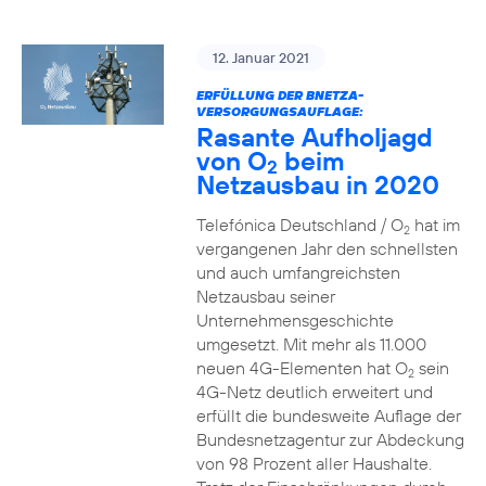
12. Januar 2021
ERFÜLLUNG DER BNETZA-
VERSORGUNGSAUFLAGE:
Rasante Aufholjagd
von O
beim
2
Netzausbau in 2020
Telefónica Deutschland / O
hat im
2
vergangenen Jahr den schnellsten
und auch umfangreichsten
Netzausbau seiner
Unternehmensgeschichte
umgesetzt. Mit mehr als 11.000
neuen 4G-Elementen hat O
sein
2
4G-Netz deutlich erweitert und
erfüllt die bundesweite Auflage der
Bundesnetzagentur zur Abdeckung
von 98 Prozent aller Haushalte.