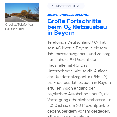
21. Dezember 2020
MOBILFUNKVERSORGUNG:
Große Fortschritte
Credits: Telefónica
beim O
Netzausbau
2
Deutschland
in Bayern
Telefónica Deutschland / O
hat
2
sein 4G Netz in Bayern in diesem
Jahr massiv ausgebaut und versorgt
nun nahezu 97 Prozent der
Haushalte mit 4G. Das
Unternehmen wird so die Auflage
der Bundesnetzagentur (BNetzA)
bis Ende des Jahres auch in Bayern
erfüllen. Auch entlang der
bayrischen Autobahnen hat O
die
2
Versorgung erheblich verbessert: in
2020 ist sie um 20 Prozentpunkte
gegenüber dem Vorjahr gestiegen.
Mit dieser einzigartigen