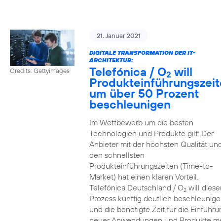
21. Januar 2021
DIGITALE TRANSFORMATION DER IT-
ARCHITEKTUR:
Telefónica / O
will
Credits: Gettyimages
2
Produkteinführungszei
um über 50 Prozent
beschleunigen
Im Wettbewerb um die besten
Technologien und Produkte gilt: Der
Anbieter mit der höchsten Qualität un
den schnellsten
Produkteinführungszeiten (Time-to-
Market) hat einen klaren Vorteil.
Telefónica Deutschland / O
will diese
2
Prozess künftig deutlich beschleunig
und die benötigte Zeit für die Einführu
neuer Anwendungen und Produkte m