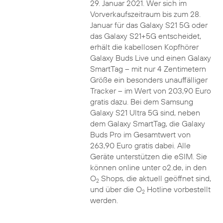
29. Januar 2021. Wer sich im
Vorverkaufszeitraum bis zum 28.
Januar für das Galaxy S21 5G oder
das Galaxy S21+5G entscheidet,
erhält die kabellosen Kopfhörer
Galaxy Buds Live und einen Galaxy
SmartTag – mit nur 4 Zentimetern
Größe ein besonders unauffälliger
Tracker – im Wert von 203,90 Euro
gratis dazu. Bei dem Samsung
Galaxy S21 Ultra 5G sind, neben
dem Galaxy SmartTag, die Galaxy
Buds Pro im Gesamtwert von
263,90 Euro gratis dabei. Alle
Geräte unterstützen die eSIM. Sie
können online unter o2.de, in den
O
Shops, die aktuell geöffnet sind,
2
und über die O
Hotline vorbestellt
2
werden.