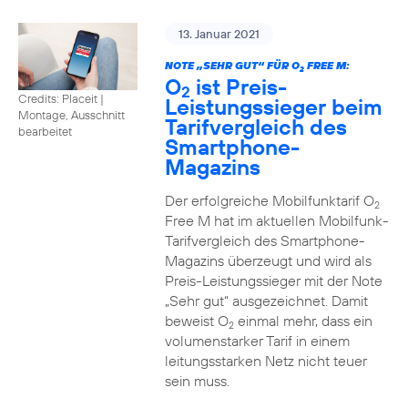
13. Januar 2021
NOTE „SEHR GUT“ FÜR O
FREE M:
2
O
ist Preis-
2
Credits: Placeit
|
Leistungssieger beim
Montage, Ausschnitt
Tarifvergleich des
bearbeitet
Smartphone-
Magazins
Der erfolgreiche Mobilfunktarif O
2
Free M hat im aktuellen Mobilfunk-
Tarifvergleich des Smartphone-
Magazins überzeugt und wird als
Preis-Leistungssieger mit der Note
„Sehr gut“ ausgezeichnet. Damit
beweist O
einmal mehr, dass ein
2
volumenstarker Tarif in einem
leitungsstarken Netz nicht teuer
sein muss.