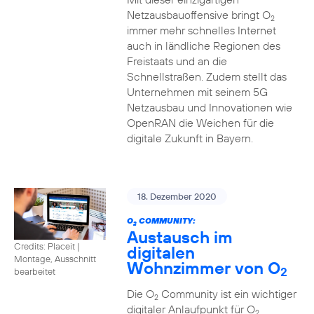
Netzausbauoffensive bringt O
2
immer mehr schnelles Internet
auch in ländliche Regionen des
Freistaats und an die
Schnellstraßen. Zudem stellt das
Unternehmen mit seinem 5G
Netzausbau und Innovationen wie
OpenRAN die Weichen für die
digitale Zukunft in Bayern.
18. Dezember 2020
O
COMMUNITY:
2
Austausch im
Credits: Placeit
|
digitalen
Montage, Ausschnitt
Wohnzimmer von O
2
bearbeitet
Die O
Community ist ein wichtiger
2
digitaler Anlaufpunkt für O
2