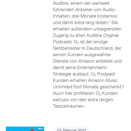
Audible, einem der weltweit
führenden Anbieter von Audio-
Inhalten, drei Monate kostenlos
und damit extra lang testen.
Sie
1
erhalten außerdem unbegrenzten
Zugang zu allen Audible Original
Podcasts. O
ist der einzige
2
Netzbetreiber in Deutschland, der
seinen Kunden ausgewählte
Dienste von Amazon anbietet und
damit seine Entertainment-
Strategie ausbaut. O
Postpaid
2
Kunden erhalten Amazon Music
Unlimited fünf Monate geschenkt.
2
Auch hier profitieren O
Kunden
2
exklusiv von den extra langen
Testzeiträumen.
01. Februar 2021