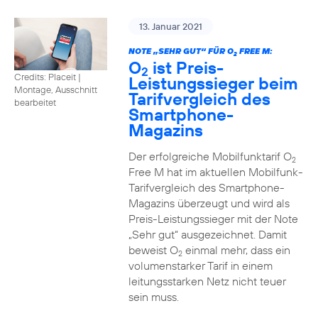
13. Januar 2021
NOTE „SEHR GUT“ FÜR O
FREE M:
2
O
ist Preis-
2
Credits: Placeit
|
Leistungssieger beim
Montage, Ausschnitt
Tarifvergleich des
bearbeitet
Smartphone-
Magazins
Der erfolgreiche Mobilfunktarif O
2
Free M hat im aktuellen Mobilfunk-
Tarifvergleich des Smartphone-
Magazins überzeugt und wird als
Preis-Leistungssieger mit der Note
„Sehr gut“ ausgezeichnet. Damit
beweist O
einmal mehr, dass ein
2
volumenstarker Tarif in einem
leitungsstarken Netz nicht teuer
sein muss.