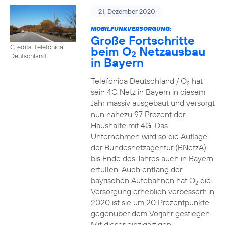
21. Dezember 2020
MOBILFUNKVERSORGUNG:
Große Fortschritte
Credits: Telefónica
beim O
Netzausbau
2
Deutschland
in Bayern
Telefónica Deutschland / O
hat
2
sein 4G Netz in Bayern in diesem
Jahr massiv ausgebaut und versorgt
nun nahezu 97 Prozent der
Haushalte mit 4G. Das
Unternehmen wird so die Auflage
der Bundesnetzagentur (BNetzA)
bis Ende des Jahres auch in Bayern
erfüllen. Auch entlang der
bayrischen Autobahnen hat O
die
2
Versorgung erheblich verbessert: in
2020 ist sie um 20 Prozentpunkte
gegenüber dem Vorjahr gestiegen.
Mit dieser einzigartigen