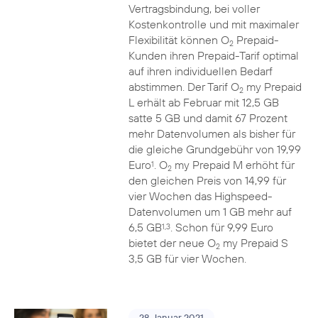
Vertragsbindung, bei voller
Kostenkontrolle und mit maximaler
Flexibilität können O
Prepaid-
2
Kunden ihren Prepaid-Tarif optimal
auf ihren individuellen Bedarf
abstimmen. Der Tarif O
my Prepaid
2
L erhält ab Februar mit 12,5 GB
satte 5 GB und damit 67 Prozent
mehr Datenvolumen als bisher für
die gleiche Grundgebühr von 19,99
Euro
. O
my Prepaid M erhöht für
1
2
den gleichen Preis von 14,99 für
vier Wochen das Highspeed-
Datenvolumen um 1 GB mehr auf
6,5 GB
. Schon für 9,99 Euro
1,3
bietet der neue O
my Prepaid S
2
3,5 GB für vier Wochen.
28. Januar 2021