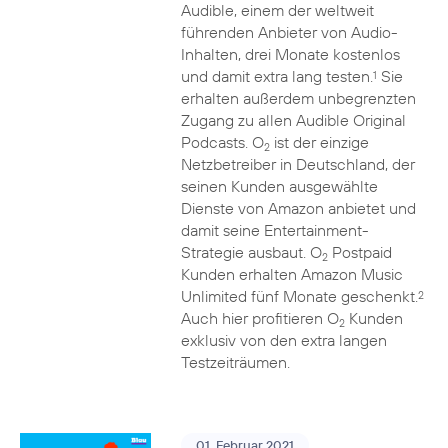
Audible, einem der weltweit
führenden Anbieter von Audio-
Inhalten, drei Monate kostenlos
und damit extra lang testen.
Sie
1
erhalten außerdem unbegrenzten
Zugang zu allen Audible Original
Podcasts. O
ist der einzige
2
Netzbetreiber in Deutschland, der
seinen Kunden ausgewählte
Dienste von Amazon anbietet und
damit seine Entertainment-
Strategie ausbaut. O
Postpaid
2
Kunden erhalten Amazon Music
Unlimited fünf Monate geschenkt.
2
Auch hier profitieren O
Kunden
2
exklusiv von den extra langen
Testzeiträumen.
01. Februar 2021