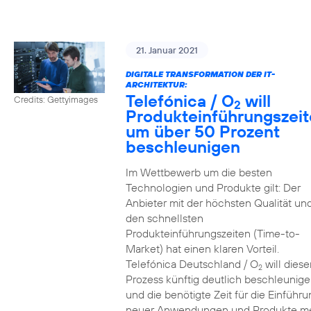
21. Januar 2021
DIGITALE TRANSFORMATION DER IT-
ARCHITEKTUR:
Telefónica / O
will
Credits: Gettyimages
2
Produkteinführungszei
um über 50 Prozent
beschleunigen
Im Wettbewerb um die besten
Technologien und Produkte gilt: Der
Anbieter mit der höchsten Qualität un
den schnellsten
Produkteinführungszeiten (Time-to-
Market) hat einen klaren Vorteil.
Telefónica Deutschland / O
will diese
2
Prozess künftig deutlich beschleunig
und die benötigte Zeit für die Einführu
neuer Anwendungen und Produkte m