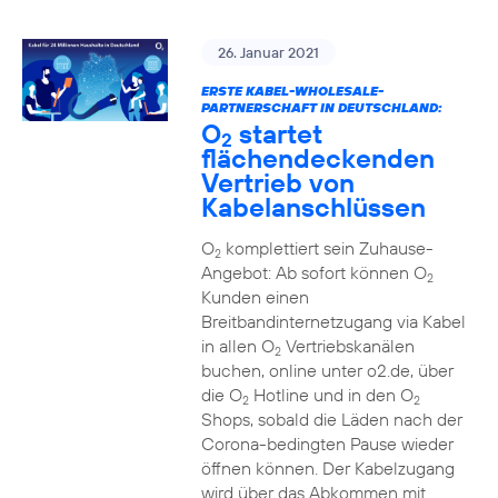
26. Januar 2021
ERSTE KABEL-WHOLESALE-
PARTNERSCHAFT IN DEUTSCHLAND:
O
startet
2
flächendeckenden
Vertrieb von
Kabelanschlüssen
O
komplettiert sein Zuhause-
2
Angebot: Ab sofort können O
2
Kunden einen
Breitbandinternetzugang via Kabel
in allen O
Vertriebskanälen
2
buchen, online unter o2.de, über
die O
Hotline und in den O
2
2
Shops, sobald die Läden nach der
Corona-bedingten Pause wieder
öffnen können. Der Kabelzugang
wird über das Abkommen mit