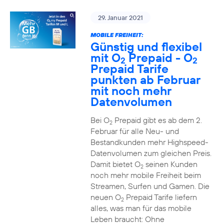
29. Januar 2021
MOBILE FREIHEIT:
Günstig und flexibel
mit O
Prepaid - O
2
2
Prepaid Tarife
punkten ab Februar
mit noch mehr
Datenvolumen
Bei O
Prepaid gibt es ab dem 2.
2
Februar für alle Neu- und
Bestandkunden mehr Highspeed-
Datenvolumen zum gleichen Preis.
Damit bietet O
seinen Kunden
2
noch mehr mobile Freiheit beim
Streamen, Surfen und Gamen. Die
neuen O
Prepaid Tarife liefern
2
alles, was man für das mobile
Leben braucht: Ohne