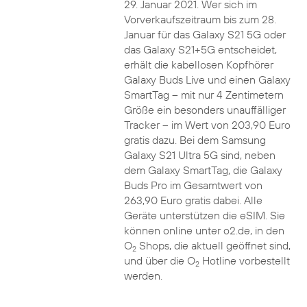
29. Januar 2021. Wer sich im
Vorverkaufszeitraum bis zum 28.
Januar für das Galaxy S21 5G oder
das Galaxy S21+5G entscheidet,
erhält die kabellosen Kopfhörer
Galaxy Buds Live und einen Galaxy
SmartTag – mit nur 4 Zentimetern
Größe ein besonders unauffälliger
Tracker – im Wert von 203,90 Euro
gratis dazu. Bei dem Samsung
Galaxy S21 Ultra 5G sind, neben
dem Galaxy SmartTag, die Galaxy
Buds Pro im Gesamtwert von
263,90 Euro gratis dabei. Alle
Geräte unterstützen die eSIM. Sie
können online unter o2.de, in den
O
Shops, die aktuell geöffnet sind,
2
und über die O
Hotline vorbestellt
2
werden.