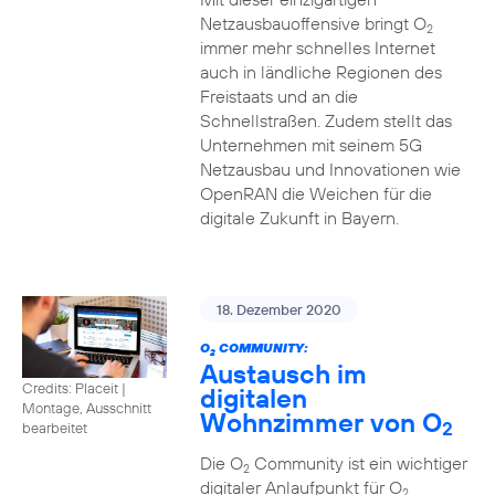
Netzausbauoffensive bringt O
2
immer mehr schnelles Internet
auch in ländliche Regionen des
Freistaats und an die
Schnellstraßen. Zudem stellt das
Unternehmen mit seinem 5G
Netzausbau und Innovationen wie
OpenRAN die Weichen für die
digitale Zukunft in Bayern.
18. Dezember 2020
O
COMMUNITY:
2
Austausch im
Credits: Placeit
|
digitalen
Montage, Ausschnitt
Wohnzimmer von O
2
bearbeitet
Die O
Community ist ein wichtiger
2
digitaler Anlaufpunkt für O
2