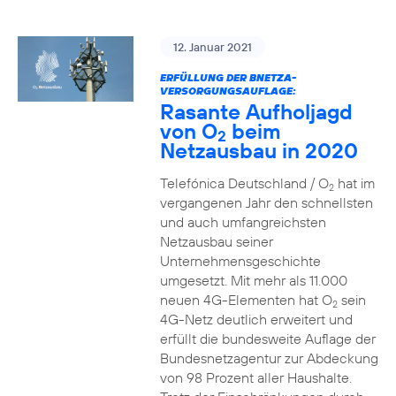
12. Januar 2021
ERFÜLLUNG DER BNETZA-
VERSORGUNGSAUFLAGE:
Rasante Aufholjagd
von O
beim
2
Netzausbau in 2020
Telefónica Deutschland / O
hat im
2
vergangenen Jahr den schnellsten
und auch umfangreichsten
Netzausbau seiner
Unternehmensgeschichte
umgesetzt. Mit mehr als 11.000
neuen 4G-Elementen hat O
sein
2
4G-Netz deutlich erweitert und
erfüllt die bundesweite Auflage der
Bundesnetzagentur zur Abdeckung
von 98 Prozent aller Haushalte.