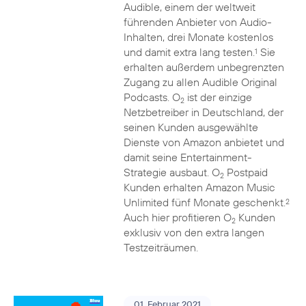
Audible, einem der weltweit
führenden Anbieter von Audio-
Inhalten, drei Monate kostenlos
und damit extra lang testen.
Sie
1
erhalten außerdem unbegrenzten
Zugang zu allen Audible Original
Podcasts. O
ist der einzige
2
Netzbetreiber in Deutschland, der
seinen Kunden ausgewählte
Dienste von Amazon anbietet und
damit seine Entertainment-
Strategie ausbaut. O
Postpaid
2
Kunden erhalten Amazon Music
Unlimited fünf Monate geschenkt.
2
Auch hier profitieren O
Kunden
2
exklusiv von den extra langen
Testzeiträumen.
01. Februar 2021