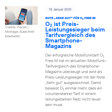
13. Januar 2021
NOTE „SEHR GUT“ FÜR O
FREE M:
2
O
ist Preis-
2
Credits: Placeit
|
Leistungssieger beim
Montage, Ausschnitt
Tarifvergleich des
bearbeitet
Smartphone-
Magazins
Der erfolgreiche Mobilfunktarif O
2
Free M hat im aktuellen Mobilfunk-
Tarifvergleich des Smartphone-
Magazins überzeugt und wird als
Preis-Leistungssieger mit der Note
„Sehr gut“ ausgezeichnet. Damit
beweist O
einmal mehr, dass ein
2
volumenstarker Tarif in einem
leitungsstarken Netz nicht teuer
sein muss.