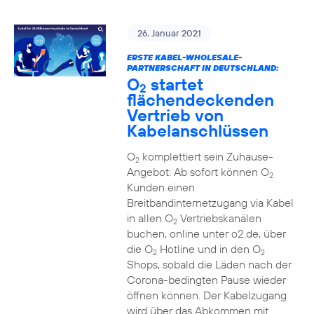
26. Januar 2021
ERSTE KABEL-WHOLESALE-
PARTNERSCHAFT IN DEUTSCHLAND:
O
startet
2
flächendeckenden
Vertrieb von
Kabelanschlüssen
O
komplettiert sein Zuhause-
2
Angebot: Ab sofort können O
2
Kunden einen
Breitbandinternetzugang via Kabel
in allen O
Vertriebskanälen
2
buchen, online unter o2.de, über
die O
Hotline und in den O
2
2
Shops, sobald die Läden nach der
Corona-bedingten Pause wieder
öffnen können. Der Kabelzugang
wird über das Abkommen mit