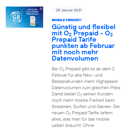
29. Januar 2021
MOBILE FREIHEIT:
Günstig und flexibel
mit O
Prepaid - O
2
2
Prepaid Tarife
punkten ab Februar
mit noch mehr
Datenvolumen
Bei O
Prepaid gibt es ab dem 2.
2
Februar für alle Neu- und
Bestandkunden mehr Highspeed-
Datenvolumen zum gleichen Preis.
Damit bietet O
seinen Kunden
2
noch mehr mobile Freiheit beim
Streamen, Surfen und Gamen. Die
neuen O
Prepaid Tarife liefern
2
alles, was man für das mobile
Leben braucht: Ohne