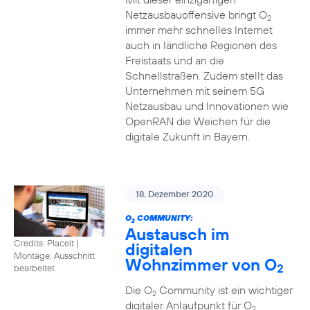
Netzausbauoffensive bringt O
2
immer mehr schnelles Internet
auch in ländliche Regionen des
Freistaats und an die
Schnellstraßen. Zudem stellt das
Unternehmen mit seinem 5G
Netzausbau und Innovationen wie
OpenRAN die Weichen für die
digitale Zukunft in Bayern.
18. Dezember 2020
O
COMMUNITY:
2
Austausch im
Credits: Placeit
|
digitalen
Montage, Ausschnitt
Wohnzimmer von O
2
bearbeitet
Die O
Community ist ein wichtiger
2
digitaler Anlaufpunkt für O
2