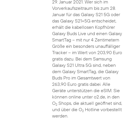
29. Januar 2021. Wer sich im
Vorverkaufszeitraum bis zum 28.
Januar für das Galaxy S21 5G oder
das Galaxy S21+5G entscheidet,
erhält die kabellosen Kopfhörer
Galaxy Buds Live und einen Galaxy
SmartTag – mit nur 4 Zentimetern
Größe ein besonders unauffälliger
Tracker – im Wert von 203,90 Euro
gratis dazu. Bei dem Samsung
Galaxy S21 Ultra 5G sind, neben
dem Galaxy SmartTag, die Galaxy
Buds Pro im Gesamtwert von
263,90 Euro gratis dabei. Alle
Geräte unterstützen die eSIM. Sie
können online unter o2.de, in den
O
Shops, die aktuell geöffnet sind,
2
und über die O
Hotline vorbestellt
2
werden.