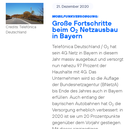
21. Dezember 2020
MOBILFUNKVERSORGUNG:
Große Fortschritte
Credits: Telefónica
beim O
Netzausbau
2
Deutschland
in Bayern
Telefónica Deutschland / O
hat
2
sein 4G Netz in Bayern in diesem
Jahr massiv ausgebaut und versorgt
nun nahezu 97 Prozent der
Haushalte mit 4G. Das
Unternehmen wird so die Auflage
der Bundesnetzagentur (BNetzA)
bis Ende des Jahres auch in Bayern
erfüllen. Auch entlang der
bayrischen Autobahnen hat O
die
2
Versorgung erheblich verbessert: in
2020 ist sie um 20 Prozentpunkte
gegenüber dem Vorjahr gestiegen.
Mit dieser einzigartigen