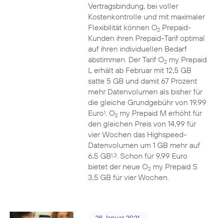
Vertragsbindung, bei voller
Kostenkontrolle und mit maximaler
Flexibilität können O
Prepaid-
2
Kunden ihren Prepaid-Tarif optimal
auf ihren individuellen Bedarf
abstimmen. Der Tarif O
my Prepaid
2
L erhält ab Februar mit 12,5 GB
satte 5 GB und damit 67 Prozent
mehr Datenvolumen als bisher für
die gleiche Grundgebühr von 19,99
Euro
. O
my Prepaid M erhöht für
1
2
den gleichen Preis von 14,99 für
vier Wochen das Highspeed-
Datenvolumen um 1 GB mehr auf
6,5 GB
. Schon für 9,99 Euro
1,3
bietet der neue O
my Prepaid S
2
3,5 GB für vier Wochen.
28. Januar 2021