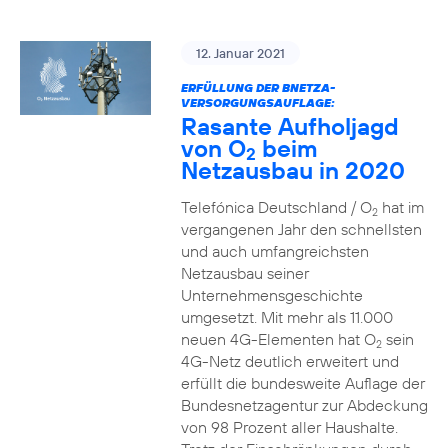
12. Januar 2021
ERFÜLLUNG DER BNETZA-
VERSORGUNGSAUFLAGE:
Rasante Aufholjagd
von O
beim
2
Netzausbau in 2020
Telefónica Deutschland / O
hat im
2
vergangenen Jahr den schnellsten
und auch umfangreichsten
Netzausbau seiner
Unternehmensgeschichte
umgesetzt. Mit mehr als 11.000
neuen 4G-Elementen hat O
sein
2
4G-Netz deutlich erweitert und
erfüllt die bundesweite Auflage der
Bundesnetzagentur zur Abdeckung
von 98 Prozent aller Haushalte.