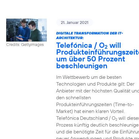
21. Januar 2021
DIGITALE TRANSFORMATION DER IT-
ARCHITEKTUR:
Telefónica / O
will
Credits: Gettyimages
2
Produkteinführungszei
um über 50 Prozent
beschleunigen
Im Wettbewerb um die besten
Technologien und Produkte gilt: Der
Anbieter mit der höchsten Qualität un
den schnellsten
Produkteinführungszeiten (Time-to-
Market) hat einen klaren Vorteil.
Telefónica Deutschland / O
will diese
2
Prozess künftig deutlich beschleunig
und die benötigte Zeit für die Einführu
neuer Anwendungen und Produkte m