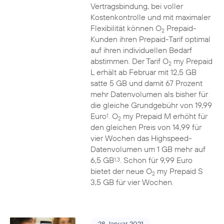
Vertragsbindung, bei voller
Kostenkontrolle und mit maximaler
Flexibilität können O
Prepaid-
2
Kunden ihren Prepaid-Tarif optimal
auf ihren individuellen Bedarf
abstimmen. Der Tarif O
my Prepaid
2
L erhält ab Februar mit 12,5 GB
satte 5 GB und damit 67 Prozent
mehr Datenvolumen als bisher für
die gleiche Grundgebühr von 19,99
Euro
. O
my Prepaid M erhöht für
1
2
den gleichen Preis von 14,99 für
vier Wochen das Highspeed-
Datenvolumen um 1 GB mehr auf
6,5 GB
. Schon für 9,99 Euro
1,3
bietet der neue O
my Prepaid S
2
3,5 GB für vier Wochen.
28. Januar 2021