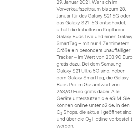
29. Januar 2021. Wer sich im
Vorverkaufszeitraum bis zum 28.
Januar für das Galaxy S21 5G oder
das Galaxy S21+5G entscheidet,
erhält die kabellosen Kopfhörer
Galaxy Buds Live und einen Galaxy
SmartTag – mit nur 4 Zentimetern
Größe ein besonders unauffälliger
Tracker – im Wert von 203,90 Euro
gratis dazu. Bei dem Samsung
Galaxy S21 Ultra 5G sind, neben
dem Galaxy SmartTag, die Galaxy
Buds Pro im Gesamtwert von
263,90 Euro gratis dabei. Alle
Geräte unterstützen die eSIM. Sie
können online unter o2.de, in den
O
Shops, die aktuell geöffnet sind,
2
und über die O
Hotline vorbestellt
2
werden.