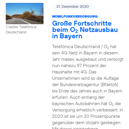
21. Dezember 2020
MOBILFUNKVERSORGUNG:
Große Fortschritte
Credits: Telefónica
beim O
Netzausbau
2
Deutschland
in Bayern
Telefónica Deutschland / O
hat
2
sein 4G Netz in Bayern in diesem
Jahr massiv ausgebaut und versorgt
nun nahezu 97 Prozent der
Haushalte mit 4G. Das
Unternehmen wird so die Auflage
der Bundesnetzagentur (BNetzA)
bis Ende des Jahres auch in Bayern
erfüllen. Auch entlang der
bayrischen Autobahnen hat O
die
2
Versorgung erheblich verbessert: in
2020 ist sie um 20 Prozentpunkte
gegenüber dem Vorjahr gestiegen.
Mit dieser einzigartigen