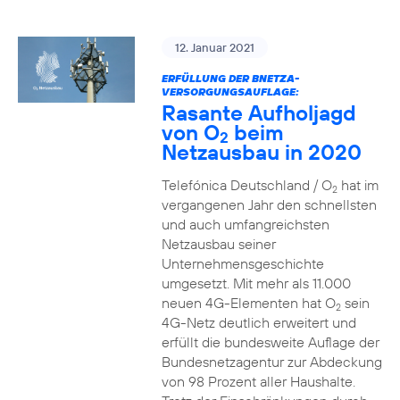
12. Januar 2021
ERFÜLLUNG DER BNETZA-
VERSORGUNGSAUFLAGE:
Rasante Aufholjagd
von O
beim
2
Netzausbau in 2020
Telefónica Deutschland / O
hat im
2
vergangenen Jahr den schnellsten
und auch umfangreichsten
Netzausbau seiner
Unternehmensgeschichte
umgesetzt. Mit mehr als 11.000
neuen 4G-Elementen hat O
sein
2
4G-Netz deutlich erweitert und
erfüllt die bundesweite Auflage der
Bundesnetzagentur zur Abdeckung
von 98 Prozent aller Haushalte.