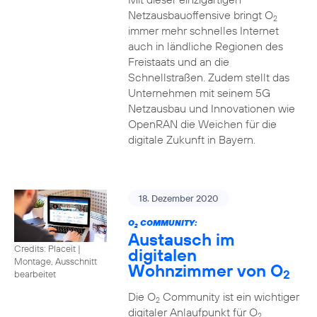
Netzausbauoffensive bringt O
2
immer mehr schnelles Internet
auch in ländliche Regionen des
Freistaats und an die
Schnellstraßen. Zudem stellt das
Unternehmen mit seinem 5G
Netzausbau und Innovationen wie
OpenRAN die Weichen für die
digitale Zukunft in Bayern.
18. Dezember 2020
O
COMMUNITY:
2
Austausch im
Credits: Placeit
|
digitalen
Montage, Ausschnitt
Wohnzimmer von O
2
bearbeitet
Die O
Community ist ein wichtiger
2
digitaler Anlaufpunkt für O
2