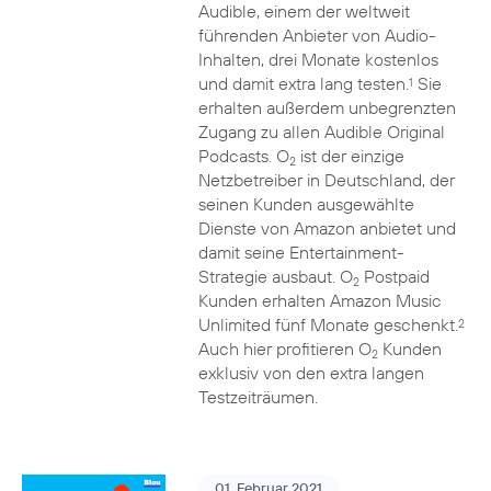
Audible, einem der weltweit
führenden Anbieter von Audio-
Inhalten, drei Monate kostenlos
und damit extra lang testen.
Sie
1
erhalten außerdem unbegrenzten
Zugang zu allen Audible Original
Podcasts. O
ist der einzige
2
Netzbetreiber in Deutschland, der
seinen Kunden ausgewählte
Dienste von Amazon anbietet und
damit seine Entertainment-
Strategie ausbaut. O
Postpaid
2
Kunden erhalten Amazon Music
Unlimited fünf Monate geschenkt.
2
Auch hier profitieren O
Kunden
2
exklusiv von den extra langen
Testzeiträumen.
01. Februar 2021