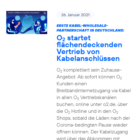
26. Januar 2021
ERSTE KABEL-WHOLESALE-
PARTNERSCHAFT IN DEUTSCHLAND:
O
startet
2
flächendeckenden
Vertrieb von
Kabelanschlüssen
O
komplettiert sein Zuhause-
2
Angebot: Ab sofort können O
2
Kunden einen
Breitbandinternetzugang via Kabel
in allen O
Vertriebskanälen
2
buchen, online unter o2.de, über
die O
Hotline und in den O
2
2
Shops, sobald die Läden nach der
Corona-bedingten Pause wieder
öffnen können. Der Kabelzugang
wird über das Abkommen mit