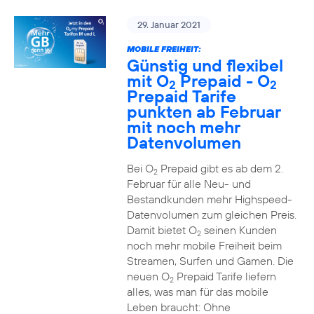
29. Januar 2021
MOBILE FREIHEIT:
Günstig und flexibel
mit O
Prepaid - O
2
2
Prepaid Tarife
punkten ab Februar
mit noch mehr
Datenvolumen
Bei O
Prepaid gibt es ab dem 2.
2
Februar für alle Neu- und
Bestandkunden mehr Highspeed-
Datenvolumen zum gleichen Preis.
Damit bietet O
seinen Kunden
2
noch mehr mobile Freiheit beim
Streamen, Surfen und Gamen. Die
neuen O
Prepaid Tarife liefern
2
alles, was man für das mobile
Leben braucht: Ohne