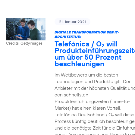
21. Januar 2021
DIGITALE TRANSFORMATION DER IT-
ARCHITEKTUR:
Telefónica / O
will
Credits: Gettyimages
2
Produkteinführungszei
um über 50 Prozent
beschleunigen
Im Wettbewerb um die besten
Technologien und Produkte gilt: Der
Anbieter mit der höchsten Qualität un
den schnellsten
Produkteinführungszeiten (Time-to-
Market) hat einen klaren Vorteil.
Telefónica Deutschland / O
will diese
2
Prozess künftig deutlich beschleunig
und die benötigte Zeit für die Einführu
neuer Anwendungen und Produkte m