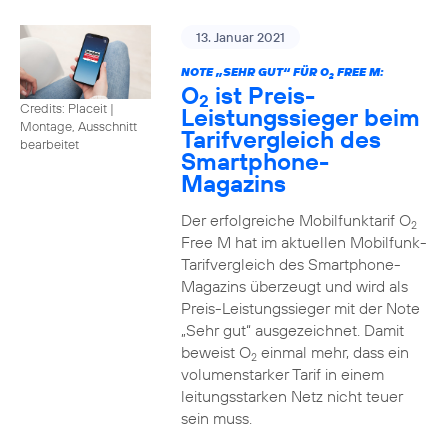
13. Januar 2021
NOTE „SEHR GUT“ FÜR O
FREE M:
2
O
ist Preis-
2
Credits: Placeit
|
Leistungssieger beim
Montage, Ausschnitt
Tarifvergleich des
bearbeitet
Smartphone-
Magazins
Der erfolgreiche Mobilfunktarif O
2
Free M hat im aktuellen Mobilfunk-
Tarifvergleich des Smartphone-
Magazins überzeugt und wird als
Preis-Leistungssieger mit der Note
„Sehr gut“ ausgezeichnet. Damit
beweist O
einmal mehr, dass ein
2
volumenstarker Tarif in einem
leitungsstarken Netz nicht teuer
sein muss.