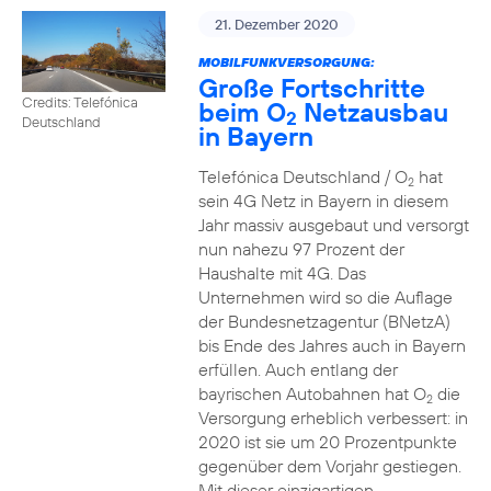
21. Dezember 2020
MOBILFUNKVERSORGUNG:
Große Fortschritte
Credits: Telefónica
beim O
Netzausbau
2
Deutschland
in Bayern
Telefónica Deutschland / O
hat
2
sein 4G Netz in Bayern in diesem
Jahr massiv ausgebaut und versorgt
nun nahezu 97 Prozent der
Haushalte mit 4G. Das
Unternehmen wird so die Auflage
der Bundesnetzagentur (BNetzA)
bis Ende des Jahres auch in Bayern
erfüllen. Auch entlang der
bayrischen Autobahnen hat O
die
2
Versorgung erheblich verbessert: in
2020 ist sie um 20 Prozentpunkte
gegenüber dem Vorjahr gestiegen.
Mit dieser einzigartigen