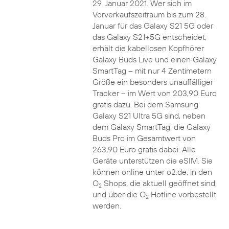
29. Januar 2021. Wer sich im
Vorverkaufszeitraum bis zum 28.
Januar für das Galaxy S21 5G oder
das Galaxy S21+5G entscheidet,
erhält die kabellosen Kopfhörer
Galaxy Buds Live und einen Galaxy
SmartTag – mit nur 4 Zentimetern
Größe ein besonders unauffälliger
Tracker – im Wert von 203,90 Euro
gratis dazu. Bei dem Samsung
Galaxy S21 Ultra 5G sind, neben
dem Galaxy SmartTag, die Galaxy
Buds Pro im Gesamtwert von
263,90 Euro gratis dabei. Alle
Geräte unterstützen die eSIM. Sie
können online unter o2.de, in den
O
Shops, die aktuell geöffnet sind,
2
und über die O
Hotline vorbestellt
2
werden.