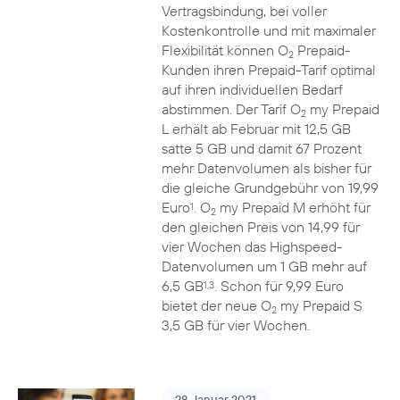
Vertragsbindung, bei voller
Kostenkontrolle und mit maximaler
Flexibilität können O
Prepaid-
2
Kunden ihren Prepaid-Tarif optimal
auf ihren individuellen Bedarf
abstimmen. Der Tarif O
my Prepaid
2
L erhält ab Februar mit 12,5 GB
satte 5 GB und damit 67 Prozent
mehr Datenvolumen als bisher für
die gleiche Grundgebühr von 19,99
Euro
. O
my Prepaid M erhöht für
1
2
den gleichen Preis von 14,99 für
vier Wochen das Highspeed-
Datenvolumen um 1 GB mehr auf
6,5 GB
. Schon für 9,99 Euro
1,3
bietet der neue O
my Prepaid S
2
3,5 GB für vier Wochen.
28. Januar 2021