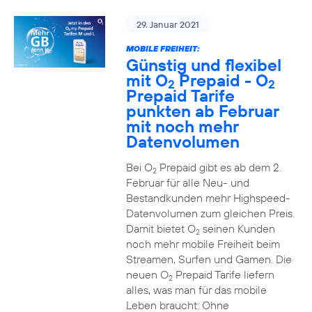
29. Januar 2021
MOBILE FREIHEIT:
Günstig und flexibel
mit O
Prepaid - O
2
2
Prepaid Tarife
punkten ab Februar
mit noch mehr
Datenvolumen
Bei O
Prepaid gibt es ab dem 2.
2
Februar für alle Neu- und
Bestandkunden mehr Highspeed-
Datenvolumen zum gleichen Preis.
Damit bietet O
seinen Kunden
2
noch mehr mobile Freiheit beim
Streamen, Surfen und Gamen. Die
neuen O
Prepaid Tarife liefern
2
alles, was man für das mobile
Leben braucht: Ohne