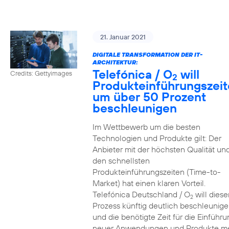
21. Januar 2021
DIGITALE TRANSFORMATION DER IT-
ARCHITEKTUR:
Telefónica / O
will
Credits: Gettyimages
2
Produkteinführungszei
um über 50 Prozent
beschleunigen
Im Wettbewerb um die besten
Technologien und Produkte gilt: Der
Anbieter mit der höchsten Qualität un
den schnellsten
Produkteinführungszeiten (Time-to-
Market) hat einen klaren Vorteil.
Telefónica Deutschland / O
will diese
2
Prozess künftig deutlich beschleunig
und die benötigte Zeit für die Einführu
neuer Anwendungen und Produkte m