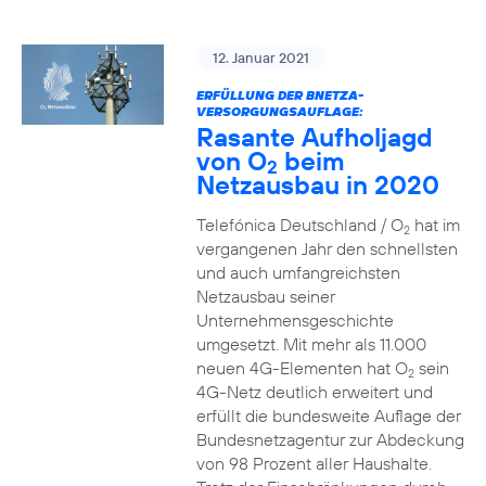
12. Januar 2021
ERFÜLLUNG DER BNETZA-
VERSORGUNGSAUFLAGE:
Rasante Aufholjagd
von O
beim
2
Netzausbau in 2020
Telefónica Deutschland / O
hat im
2
vergangenen Jahr den schnellsten
und auch umfangreichsten
Netzausbau seiner
Unternehmensgeschichte
umgesetzt. Mit mehr als 11.000
neuen 4G-Elementen hat O
sein
2
4G-Netz deutlich erweitert und
erfüllt die bundesweite Auflage der
Bundesnetzagentur zur Abdeckung
von 98 Prozent aller Haushalte.