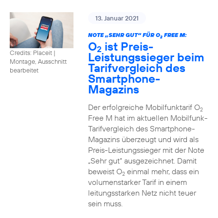
13. Januar 2021
NOTE „SEHR GUT“ FÜR O
FREE M:
2
O
ist Preis-
2
Credits: Placeit
|
Leistungssieger beim
Montage, Ausschnitt
Tarifvergleich des
bearbeitet
Smartphone-
Magazins
Der erfolgreiche Mobilfunktarif O
2
Free M hat im aktuellen Mobilfunk-
Tarifvergleich des Smartphone-
Magazins überzeugt und wird als
Preis-Leistungssieger mit der Note
„Sehr gut“ ausgezeichnet. Damit
beweist O
einmal mehr, dass ein
2
volumenstarker Tarif in einem
leitungsstarken Netz nicht teuer
sein muss.