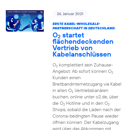
26. Januar 2021
ERSTE KABEL-WHOLESALE-
PARTNERSCHAFT IN DEUTSCHLAND:
O
startet
2
flächendeckenden
Vertrieb von
Kabelanschlüssen
O
komplettiert sein Zuhause-
2
Angebot: Ab sofort können O
2
Kunden einen
Breitbandinternetzugang via Kabel
in allen O
Vertriebskanälen
2
buchen, online unter o2.de, über
die O
Hotline und in den O
2
2
Shops, sobald die Läden nach der
Corona-bedingten Pause wieder
öffnen können. Der Kabelzugang
wird über das Abkommen mit