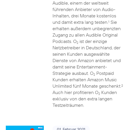
Audible, einem der weltweit
führenden Anbieter von Audio-
Inhalten, drei Monate kostenlos
und damit extra lang testen.
Sie
1
erhalten außerdem unbegrenzten
Zugang zu allen Audible Original
Podcasts. O
ist der einzige
2
Netzbetreiber in Deutschland, der
seinen Kunden ausgewählte
Dienste von Amazon anbietet und
damit seine Entertainment-
Strategie ausbaut. O
Postpaid
2
Kunden erhalten Amazon Music
Unlimited fünf Monate geschenkt.
2
Auch hier profitieren O
Kunden
2
exklusiv von den extra langen
Testzeiträumen.
01. Februar 2021