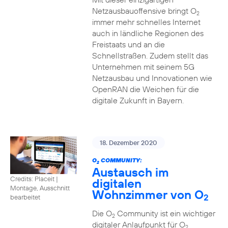
Netzausbauoffensive bringt O
2
immer mehr schnelles Internet
auch in ländliche Regionen des
Freistaats und an die
Schnellstraßen. Zudem stellt das
Unternehmen mit seinem 5G
Netzausbau und Innovationen wie
OpenRAN die Weichen für die
digitale Zukunft in Bayern.
18. Dezember 2020
O
COMMUNITY:
2
Austausch im
Credits: Placeit
|
digitalen
Montage, Ausschnitt
Wohnzimmer von O
2
bearbeitet
Die O
Community ist ein wichtiger
2
digitaler Anlaufpunkt für O
2