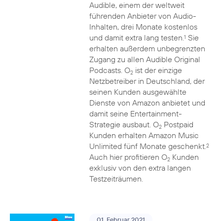
Audible, einem der weltweit
führenden Anbieter von Audio-
Inhalten, drei Monate kostenlos
und damit extra lang testen.
Sie
1
erhalten außerdem unbegrenzten
Zugang zu allen Audible Original
Podcasts. O
ist der einzige
2
Netzbetreiber in Deutschland, der
seinen Kunden ausgewählte
Dienste von Amazon anbietet und
damit seine Entertainment-
Strategie ausbaut. O
Postpaid
2
Kunden erhalten Amazon Music
Unlimited fünf Monate geschenkt.
2
Auch hier profitieren O
Kunden
2
exklusiv von den extra langen
Testzeiträumen.
01. Februar 2021