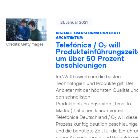
21. Januar 2021
DIGITALE TRANSFORMATION DER IT-
ARCHITEKTUR:
Telefónica / O
will
Credits: Gettyimages
2
Produkteinführungszei
um über 50 Prozent
beschleunigen
Im Wettbewerb um die besten
Technologien und Produkte gilt: Der
Anbieter mit der höchsten Qualität un
den schnellsten
Produkteinführungszeiten (Time-to-
Market) hat einen klaren Vorteil.
Telefónica Deutschland / O
will diese
2
Prozess künftig deutlich beschleunig
und die benötigte Zeit für die Einführu
neuer Anwendungen und Produkte m