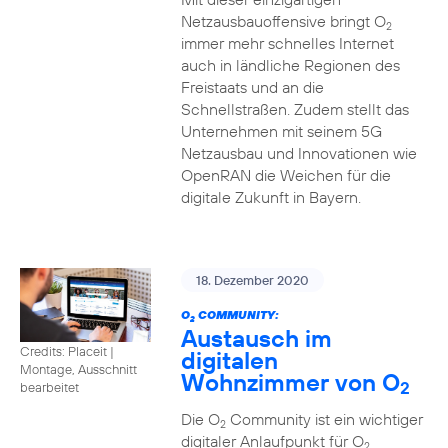
Netzausbauoffensive bringt O
2
immer mehr schnelles Internet
auch in ländliche Regionen des
Freistaats und an die
Schnellstraßen. Zudem stellt das
Unternehmen mit seinem 5G
Netzausbau und Innovationen wie
OpenRAN die Weichen für die
digitale Zukunft in Bayern.
18. Dezember 2020
O
COMMUNITY:
2
Austausch im
Credits: Placeit
|
digitalen
Montage, Ausschnitt
Wohnzimmer von O
2
bearbeitet
Die O
Community ist ein wichtiger
2
digitaler Anlaufpunkt für O
2