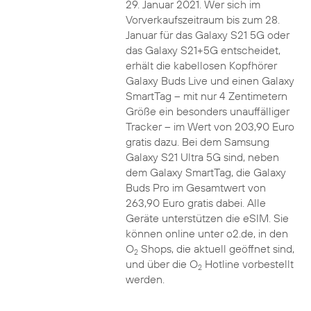
29. Januar 2021. Wer sich im
Vorverkaufszeitraum bis zum 28.
Januar für das Galaxy S21 5G oder
das Galaxy S21+5G entscheidet,
erhält die kabellosen Kopfhörer
Galaxy Buds Live und einen Galaxy
SmartTag – mit nur 4 Zentimetern
Größe ein besonders unauffälliger
Tracker – im Wert von 203,90 Euro
gratis dazu. Bei dem Samsung
Galaxy S21 Ultra 5G sind, neben
dem Galaxy SmartTag, die Galaxy
Buds Pro im Gesamtwert von
263,90 Euro gratis dabei. Alle
Geräte unterstützen die eSIM. Sie
können online unter o2.de, in den
O
Shops, die aktuell geöffnet sind,
2
und über die O
Hotline vorbestellt
2
werden.