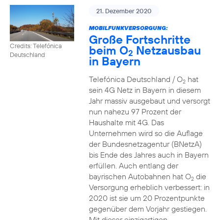
21. Dezember 2020
MOBILFUNKVERSORGUNG:
Große Fortschritte
Credits: Telefónica
beim O
Netzausbau
2
Deutschland
in Bayern
Telefónica Deutschland / O
hat
2
sein 4G Netz in Bayern in diesem
Jahr massiv ausgebaut und versorgt
nun nahezu 97 Prozent der
Haushalte mit 4G. Das
Unternehmen wird so die Auflage
der Bundesnetzagentur (BNetzA)
bis Ende des Jahres auch in Bayern
erfüllen. Auch entlang der
bayrischen Autobahnen hat O
die
2
Versorgung erheblich verbessert: in
2020 ist sie um 20 Prozentpunkte
gegenüber dem Vorjahr gestiegen.
Mit dieser einzigartigen