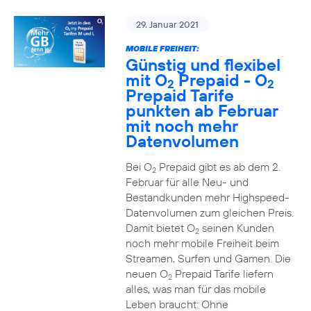
29. Januar 2021
MOBILE FREIHEIT:
Günstig und flexibel
mit O
Prepaid - O
2
2
Prepaid Tarife
punkten ab Februar
mit noch mehr
Datenvolumen
Bei O
Prepaid gibt es ab dem 2.
2
Februar für alle Neu- und
Bestandkunden mehr Highspeed-
Datenvolumen zum gleichen Preis.
Damit bietet O
seinen Kunden
2
noch mehr mobile Freiheit beim
Streamen, Surfen und Gamen. Die
neuen O
Prepaid Tarife liefern
2
alles, was man für das mobile
Leben braucht: Ohne