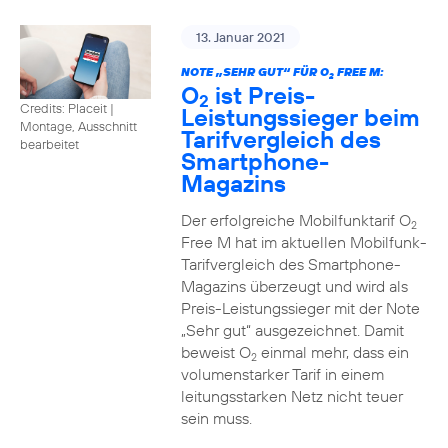
13. Januar 2021
NOTE „SEHR GUT“ FÜR O
FREE M:
2
O
ist Preis-
2
Credits: Placeit
|
Leistungssieger beim
Montage, Ausschnitt
Tarifvergleich des
bearbeitet
Smartphone-
Magazins
Der erfolgreiche Mobilfunktarif O
2
Free M hat im aktuellen Mobilfunk-
Tarifvergleich des Smartphone-
Magazins überzeugt und wird als
Preis-Leistungssieger mit der Note
„Sehr gut“ ausgezeichnet. Damit
beweist O
einmal mehr, dass ein
2
volumenstarker Tarif in einem
leitungsstarken Netz nicht teuer
sein muss.