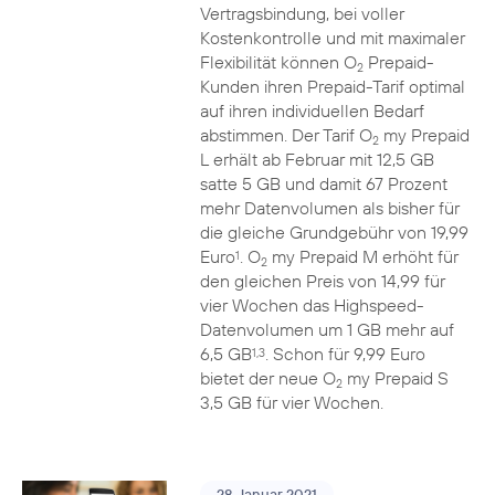
Vertragsbindung, bei voller
Kostenkontrolle und mit maximaler
Flexibilität können O
Prepaid-
2
Kunden ihren Prepaid-Tarif optimal
auf ihren individuellen Bedarf
abstimmen. Der Tarif O
my Prepaid
2
L erhält ab Februar mit 12,5 GB
satte 5 GB und damit 67 Prozent
mehr Datenvolumen als bisher für
die gleiche Grundgebühr von 19,99
Euro
. O
my Prepaid M erhöht für
1
2
den gleichen Preis von 14,99 für
vier Wochen das Highspeed-
Datenvolumen um 1 GB mehr auf
6,5 GB
. Schon für 9,99 Euro
1,3
bietet der neue O
my Prepaid S
2
3,5 GB für vier Wochen.
28. Januar 2021