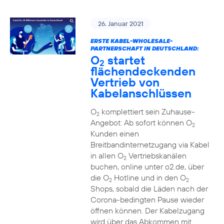
26. Januar 2021
ERSTE KABEL-WHOLESALE-
PARTNERSCHAFT IN DEUTSCHLAND:
O
startet
2
flächendeckenden
Vertrieb von
Kabelanschlüssen
O
komplettiert sein Zuhause-
2
Angebot: Ab sofort können O
2
Kunden einen
Breitbandinternetzugang via Kabel
in allen O
Vertriebskanälen
2
buchen, online unter o2.de, über
die O
Hotline und in den O
2
2
Shops, sobald die Läden nach der
Corona-bedingten Pause wieder
öffnen können. Der Kabelzugang
wird über das Abkommen mit