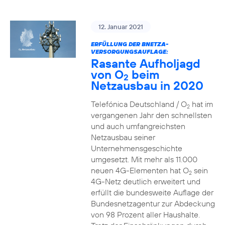
12. Januar 2021
ERFÜLLUNG DER BNETZA-
VERSORGUNGSAUFLAGE:
Rasante Aufholjagd
von O
beim
2
Netzausbau in 2020
Telefónica Deutschland / O
hat im
2
vergangenen Jahr den schnellsten
und auch umfangreichsten
Netzausbau seiner
Unternehmensgeschichte
umgesetzt. Mit mehr als 11.000
neuen 4G-Elementen hat O
sein
2
4G-Netz deutlich erweitert und
erfüllt die bundesweite Auflage der
Bundesnetzagentur zur Abdeckung
von 98 Prozent aller Haushalte.