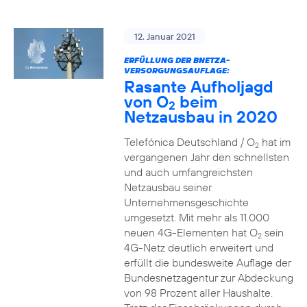
12. Januar 2021
ERFÜLLUNG DER BNETZA-
VERSORGUNGSAUFLAGE:
Rasante Aufholjagd
von O
beim
2
Netzausbau in 2020
Telefónica Deutschland / O
hat im
2
vergangenen Jahr den schnellsten
und auch umfangreichsten
Netzausbau seiner
Unternehmensgeschichte
umgesetzt. Mit mehr als 11.000
neuen 4G-Elementen hat O
sein
2
4G-Netz deutlich erweitert und
erfüllt die bundesweite Auflage der
Bundesnetzagentur zur Abdeckung
von 98 Prozent aller Haushalte.