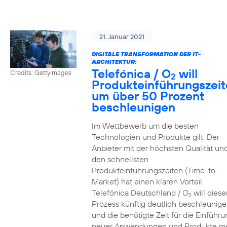
21. Januar 2021
DIGITALE TRANSFORMATION DER IT-
ARCHITEKTUR:
Telefónica / O
will
Credits: Gettyimages
2
Produkteinführungszei
um über 50 Prozent
beschleunigen
Im Wettbewerb um die besten
Technologien und Produkte gilt: Der
Anbieter mit der höchsten Qualität un
den schnellsten
Produkteinführungszeiten (Time-to-
Market) hat einen klaren Vorteil.
Telefónica Deutschland / O
will diese
2
Prozess künftig deutlich beschleunig
und die benötigte Zeit für die Einführu
neuer Anwendungen und Produkte m