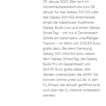
29. Januar 2021. Wer sich im
Vorverkaufszeitraum bis zum 28.
Januar für das Galaxy S21 5G oder
das Galaxy S21+5G entscheidet,
erhält die kabellosen Kopfhörer
Galaxy Buds Live und einen Galaxy
SmartTag – mit nur 4 Zentimetern
Größe ein besonders unauffälliger
Tracker – im Wert von 203,90 Euro
gratis dazu. Bei dem Samsung
Galaxy S21 Ultra 5G sind, neben
dem Galaxy SmartTag, die Galaxy
Buds Pro im Gesamtwert von
263,90 Euro gratis dabei. Alle
Geräte unterstützen die eSIM. Sie
können online unter o2.de, in den
O
Shops, die aktuell geöffnet sind,
2
und über die O
Hotline vorbestellt
2
werden.