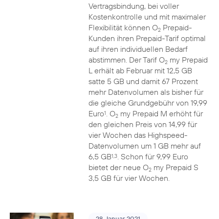
Vertragsbindung, bei voller
Kostenkontrolle und mit maximaler
Flexibilität können O
Prepaid-
2
Kunden ihren Prepaid-Tarif optimal
auf ihren individuellen Bedarf
abstimmen. Der Tarif O
my Prepaid
2
L erhält ab Februar mit 12,5 GB
satte 5 GB und damit 67 Prozent
mehr Datenvolumen als bisher für
die gleiche Grundgebühr von 19,99
Euro
. O
my Prepaid M erhöht für
1
2
den gleichen Preis von 14,99 für
vier Wochen das Highspeed-
Datenvolumen um 1 GB mehr auf
6,5 GB
. Schon für 9,99 Euro
1,3
bietet der neue O
my Prepaid S
2
3,5 GB für vier Wochen.
28. Januar 2021