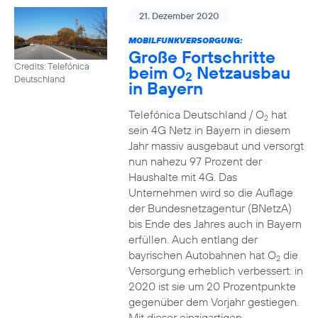
21. Dezember 2020
MOBILFUNKVERSORGUNG:
Große Fortschritte
Credits: Telefónica
beim O
Netzausbau
2
Deutschland
in Bayern
Telefónica Deutschland / O
hat
2
sein 4G Netz in Bayern in diesem
Jahr massiv ausgebaut und versorgt
nun nahezu 97 Prozent der
Haushalte mit 4G. Das
Unternehmen wird so die Auflage
der Bundesnetzagentur (BNetzA)
bis Ende des Jahres auch in Bayern
erfüllen. Auch entlang der
bayrischen Autobahnen hat O
die
2
Versorgung erheblich verbessert: in
2020 ist sie um 20 Prozentpunkte
gegenüber dem Vorjahr gestiegen.
Mit dieser einzigartigen