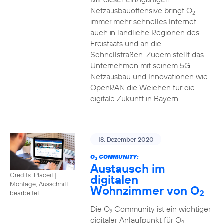
Netzausbauoffensive bringt O
2
immer mehr schnelles Internet
auch in ländliche Regionen des
Freistaats und an die
Schnellstraßen. Zudem stellt das
Unternehmen mit seinem 5G
Netzausbau und Innovationen wie
OpenRAN die Weichen für die
digitale Zukunft in Bayern.
18. Dezember 2020
O
COMMUNITY:
2
Austausch im
Credits: Placeit
|
digitalen
Montage, Ausschnitt
Wohnzimmer von O
2
bearbeitet
Die O
Community ist ein wichtiger
2
digitaler Anlaufpunkt für O
2