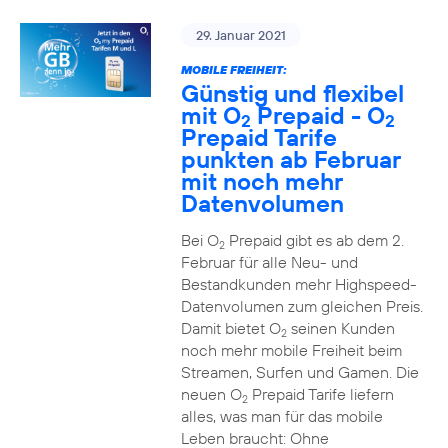
29. Januar 2021
MOBILE FREIHEIT:
Günstig und flexibel
mit O
Prepaid - O
2
2
Prepaid Tarife
punkten ab Februar
mit noch mehr
Datenvolumen
Bei O
Prepaid gibt es ab dem 2.
2
Februar für alle Neu- und
Bestandkunden mehr Highspeed-
Datenvolumen zum gleichen Preis.
Damit bietet O
seinen Kunden
2
noch mehr mobile Freiheit beim
Streamen, Surfen und Gamen. Die
neuen O
Prepaid Tarife liefern
2
alles, was man für das mobile
Leben braucht: Ohne