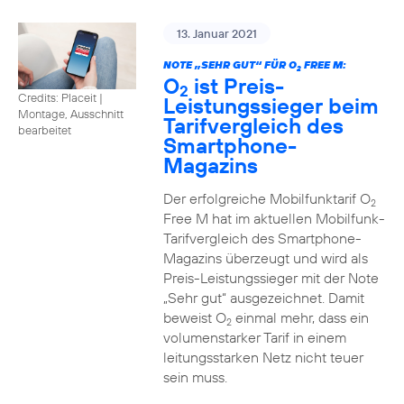
13. Januar 2021
NOTE „SEHR GUT“ FÜR O
FREE M:
2
O
ist Preis-
2
Credits: Placeit
|
Leistungssieger beim
Montage, Ausschnitt
Tarifvergleich des
bearbeitet
Smartphone-
Magazins
Der erfolgreiche Mobilfunktarif O
2
Free M hat im aktuellen Mobilfunk-
Tarifvergleich des Smartphone-
Magazins überzeugt und wird als
Preis-Leistungssieger mit der Note
„Sehr gut“ ausgezeichnet. Damit
beweist O
einmal mehr, dass ein
2
volumenstarker Tarif in einem
leitungsstarken Netz nicht teuer
sein muss.