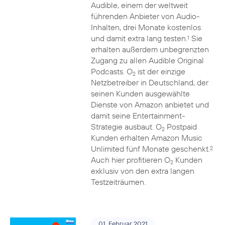
Audible, einem der weltweit
führenden Anbieter von Audio-
Inhalten, drei Monate kostenlos
und damit extra lang testen.
Sie
1
erhalten außerdem unbegrenzten
Zugang zu allen Audible Original
Podcasts. O
ist der einzige
2
Netzbetreiber in Deutschland, der
seinen Kunden ausgewählte
Dienste von Amazon anbietet und
damit seine Entertainment-
Strategie ausbaut. O
Postpaid
2
Kunden erhalten Amazon Music
Unlimited fünf Monate geschenkt.
2
Auch hier profitieren O
Kunden
2
exklusiv von den extra langen
Testzeiträumen.
01. Februar 2021