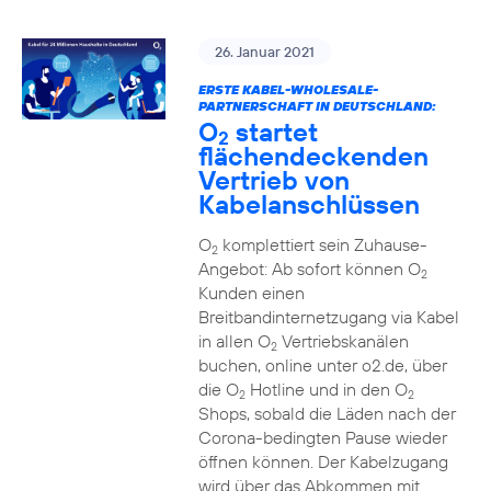
26. Januar 2021
ERSTE KABEL-WHOLESALE-
PARTNERSCHAFT IN DEUTSCHLAND:
O
startet
2
flächendeckenden
Vertrieb von
Kabelanschlüssen
O
komplettiert sein Zuhause-
2
Angebot: Ab sofort können O
2
Kunden einen
Breitbandinternetzugang via Kabel
in allen O
Vertriebskanälen
2
buchen, online unter o2.de, über
die O
Hotline und in den O
2
2
Shops, sobald die Läden nach der
Corona-bedingten Pause wieder
öffnen können. Der Kabelzugang
wird über das Abkommen mit