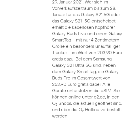
29. Januar 2021. Wer sich im
Vorverkaufszeitraum bis zum 28.
Januar für das Galaxy S21 5G oder
das Galaxy S21+5G entscheidet,
erhält die kabellosen Kopfhörer
Galaxy Buds Live und einen Galaxy
SmartTag – mit nur 4 Zentimetern
Größe ein besonders unauffälliger
Tracker – im Wert von 203,90 Euro
gratis dazu. Bei dem Samsung
Galaxy S21 Ultra 5G sind, neben
dem Galaxy SmartTag, die Galaxy
Buds Pro im Gesamtwert von
263,90 Euro gratis dabei. Alle
Geräte unterstützen die eSIM. Sie
können online unter o2.de, in den
O
Shops, die aktuell geöffnet sind,
2
und über die O
Hotline vorbestellt
2
werden.