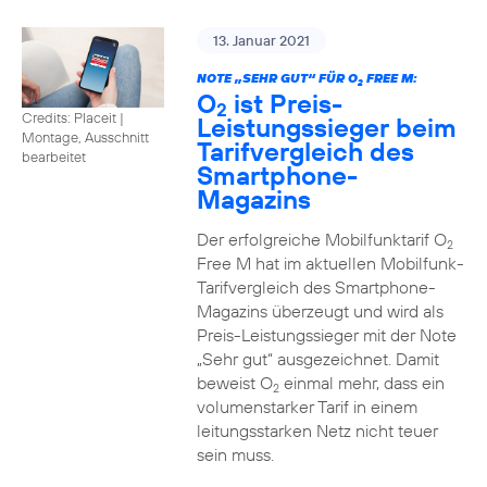
13. Januar 2021
NOTE „SEHR GUT“ FÜR O
FREE M:
2
O
ist Preis-
2
Credits: Placeit
|
Leistungssieger beim
Montage, Ausschnitt
Tarifvergleich des
bearbeitet
Smartphone-
Magazins
Der erfolgreiche Mobilfunktarif O
2
Free M hat im aktuellen Mobilfunk-
Tarifvergleich des Smartphone-
Magazins überzeugt und wird als
Preis-Leistungssieger mit der Note
„Sehr gut“ ausgezeichnet. Damit
beweist O
einmal mehr, dass ein
2
volumenstarker Tarif in einem
leitungsstarken Netz nicht teuer
sein muss.