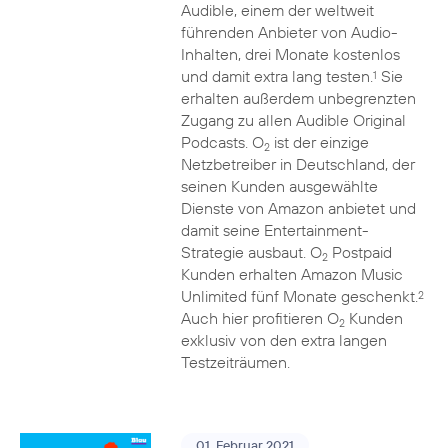
Audible, einem der weltweit
führenden Anbieter von Audio-
Inhalten, drei Monate kostenlos
und damit extra lang testen.
Sie
1
erhalten außerdem unbegrenzten
Zugang zu allen Audible Original
Podcasts. O
ist der einzige
2
Netzbetreiber in Deutschland, der
seinen Kunden ausgewählte
Dienste von Amazon anbietet und
damit seine Entertainment-
Strategie ausbaut. O
Postpaid
2
Kunden erhalten Amazon Music
Unlimited fünf Monate geschenkt.
2
Auch hier profitieren O
Kunden
2
exklusiv von den extra langen
Testzeiträumen.
01. Februar 2021