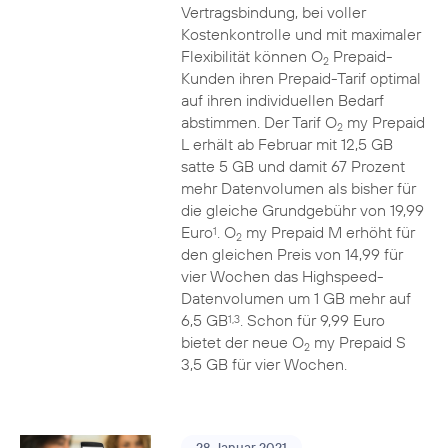
Vertragsbindung, bei voller
Kostenkontrolle und mit maximaler
Flexibilität können O
Prepaid-
2
Kunden ihren Prepaid-Tarif optimal
auf ihren individuellen Bedarf
abstimmen. Der Tarif O
my Prepaid
2
L erhält ab Februar mit 12,5 GB
satte 5 GB und damit 67 Prozent
mehr Datenvolumen als bisher für
die gleiche Grundgebühr von 19,99
Euro
. O
my Prepaid M erhöht für
1
2
den gleichen Preis von 14,99 für
vier Wochen das Highspeed-
Datenvolumen um 1 GB mehr auf
6,5 GB
. Schon für 9,99 Euro
1,3
bietet der neue O
my Prepaid S
2
3,5 GB für vier Wochen.
28. Januar 2021