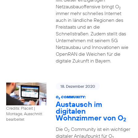
Netzausbauoffensive bringt O
2
immer mehr schnelles Internet
auch in ländliche Regionen des
Freistaats und an die
Schnellstraßen. Zudem stellt das
Unternehmen mit seinem 5G
Netzausbau und Innovationen wie
OpenRAN die Weichen für die
digitale Zukunft in Bayern.
18. Dezember 2020
O
COMMUNITY:
2
Austausch im
Credits: Placeit
|
digitalen
Montage, Ausschnitt
Wohnzimmer von O
2
bearbeitet
Die O
Community ist ein wichtiger
2
digitaler Anlaufpunkt für O
2