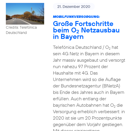
21. Dezember 2020
MOBILFUNKVERSORGUNG:
Große Fortschritte
Credits: Telefónica
beim O
Netzausbau
2
Deutschland
in Bayern
Telefónica Deutschland / O
hat
2
sein 4G Netz in Bayern in diesem
Jahr massiv ausgebaut und versorgt
nun nahezu 97 Prozent der
Haushalte mit 4G. Das
Unternehmen wird so die Auflage
der Bundesnetzagentur (BNetzA)
bis Ende des Jahres auch in Bayern
erfüllen. Auch entlang der
bayrischen Autobahnen hat O
die
2
Versorgung erheblich verbessert: in
2020 ist sie um 20 Prozentpunkte
gegenüber dem Vorjahr gestiegen.
Mit dieser einzigartigen