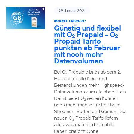
29. Januar 2021
MOBILE FREIHEIT:
Günstig und flexibel
mit O
Prepaid - O
2
2
Prepaid Tarife
punkten ab Februar
mit noch mehr
Datenvolumen
Bei O
Prepaid gibt es ab dem 2.
2
Februar für alle Neu- und
Bestandkunden mehr Highspeed-
Datenvolumen zum gleichen Preis.
Damit bietet O
seinen Kunden
2
noch mehr mobile Freiheit beim
Streamen, Surfen und Gamen. Die
neuen O
Prepaid Tarife liefern
2
alles, was man für das mobile
Leben braucht: Ohne