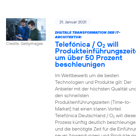
21. Januar 2021
DIGITALE TRANSFORMATION DER IT-
ARCHITEKTUR:
Telefónica / O
will
Credits: Gettyimages
2
Produkteinführungszei
um über 50 Prozent
beschleunigen
Im Wettbewerb um die besten
Technologien und Produkte gilt: Der
Anbieter mit der höchsten Qualität un
den schnellsten
Produkteinführungszeiten (Time-to-
Market) hat einen klaren Vorteil.
Telefónica Deutschland / O
will diese
2
Prozess künftig deutlich beschleunig
und die benötigte Zeit für die Einführu
neuer Anwendungen und Produkte m