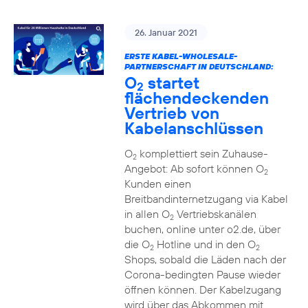
26. Januar 2021
ERSTE KABEL-WHOLESALE-
PARTNERSCHAFT IN DEUTSCHLAND:
O
startet
2
flächendeckenden
Vertrieb von
Kabelanschlüssen
O
komplettiert sein Zuhause-
2
Angebot: Ab sofort können O
2
Kunden einen
Breitbandinternetzugang via Kabel
in allen O
Vertriebskanälen
2
buchen, online unter o2.de, über
die O
Hotline und in den O
2
2
Shops, sobald die Läden nach der
Corona-bedingten Pause wieder
öffnen können. Der Kabelzugang
wird über das Abkommen mit