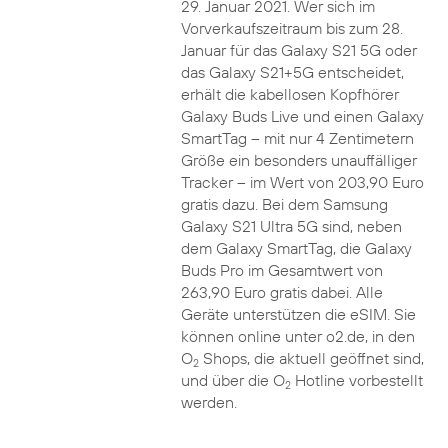
29. Januar 2021. Wer sich im
Vorverkaufszeitraum bis zum 28.
Januar für das Galaxy S21 5G oder
das Galaxy S21+5G entscheidet,
erhält die kabellosen Kopfhörer
Galaxy Buds Live und einen Galaxy
SmartTag – mit nur 4 Zentimetern
Größe ein besonders unauffälliger
Tracker – im Wert von 203,90 Euro
gratis dazu. Bei dem Samsung
Galaxy S21 Ultra 5G sind, neben
dem Galaxy SmartTag, die Galaxy
Buds Pro im Gesamtwert von
263,90 Euro gratis dabei. Alle
Geräte unterstützen die eSIM. Sie
können online unter o2.de, in den
O
Shops, die aktuell geöffnet sind,
2
und über die O
Hotline vorbestellt
2
werden.