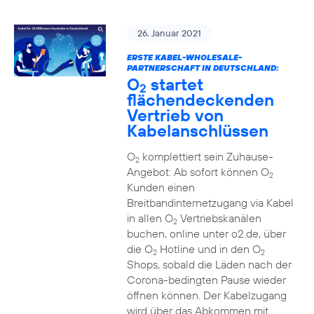
26. Januar 2021
ERSTE KABEL-WHOLESALE-
PARTNERSCHAFT IN DEUTSCHLAND:
O
startet
2
flächendeckenden
Vertrieb von
Kabelanschlüssen
O
komplettiert sein Zuhause-
2
Angebot: Ab sofort können O
2
Kunden einen
Breitbandinternetzugang via Kabel
in allen O
Vertriebskanälen
2
buchen, online unter o2.de, über
die O
Hotline und in den O
2
2
Shops, sobald die Läden nach der
Corona-bedingten Pause wieder
öffnen können. Der Kabelzugang
wird über das Abkommen mit