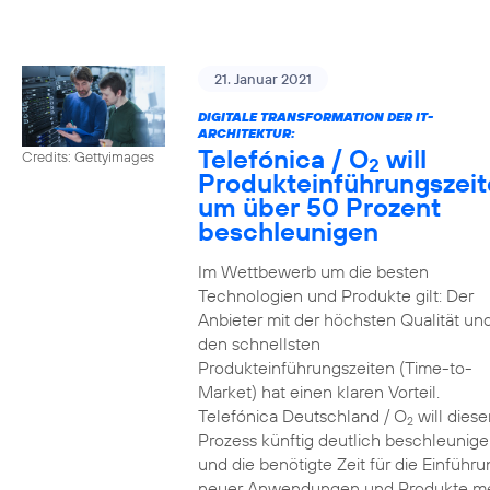
21. Januar 2021
DIGITALE TRANSFORMATION DER IT-
ARCHITEKTUR:
Telefónica / O
will
Credits: Gettyimages
2
Produkteinführungszei
um über 50 Prozent
beschleunigen
Im Wettbewerb um die besten
Technologien und Produkte gilt: Der
Anbieter mit der höchsten Qualität un
den schnellsten
Produkteinführungszeiten (Time-to-
Market) hat einen klaren Vorteil.
Telefónica Deutschland / O
will diese
2
Prozess künftig deutlich beschleunig
und die benötigte Zeit für die Einführu
neuer Anwendungen und Produkte m