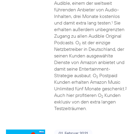
Audible, einem der weltweit
führenden Anbieter von Audio-
Inhalten, drei Monate kostenlos
und damit extra lang testen.
Sie
1
erhalten außerdem unbegrenzten
Zugang zu allen Audible Original
Podcasts. O
ist der einzige
2
Netzbetreiber in Deutschland, der
seinen Kunden ausgewählte
Dienste von Amazon anbietet und
damit seine Entertainment-
Strategie ausbaut. O
Postpaid
2
Kunden erhalten Amazon Music
Unlimited fünf Monate geschenkt.
2
Auch hier profitieren O
Kunden
2
exklusiv von den extra langen
Testzeiträumen.
01. Februar 2021