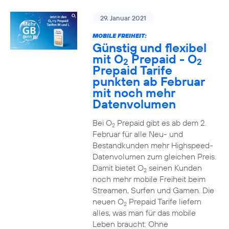
29. Januar 2021
MOBILE FREIHEIT:
Günstig und flexibel
mit O
Prepaid - O
2
2
Prepaid Tarife
punkten ab Februar
mit noch mehr
Datenvolumen
Bei O
Prepaid gibt es ab dem 2.
2
Februar für alle Neu- und
Bestandkunden mehr Highspeed-
Datenvolumen zum gleichen Preis.
Damit bietet O
seinen Kunden
2
noch mehr mobile Freiheit beim
Streamen, Surfen und Gamen. Die
neuen O
Prepaid Tarife liefern
2
alles, was man für das mobile
Leben braucht: Ohne