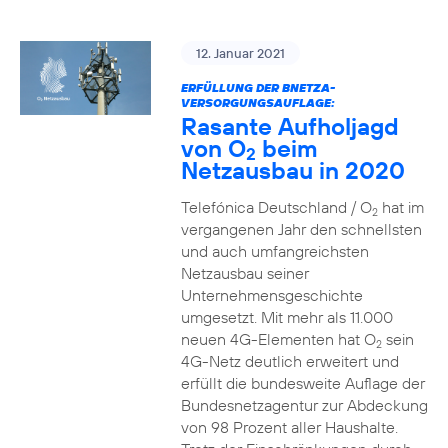
12. Januar 2021
ERFÜLLUNG DER BNETZA-
VERSORGUNGSAUFLAGE:
Rasante Aufholjagd
von O
beim
2
Netzausbau in 2020
Telefónica Deutschland / O
hat im
2
vergangenen Jahr den schnellsten
und auch umfangreichsten
Netzausbau seiner
Unternehmensgeschichte
umgesetzt. Mit mehr als 11.000
neuen 4G-Elementen hat O
sein
2
4G-Netz deutlich erweitert und
erfüllt die bundesweite Auflage der
Bundesnetzagentur zur Abdeckung
von 98 Prozent aller Haushalte.