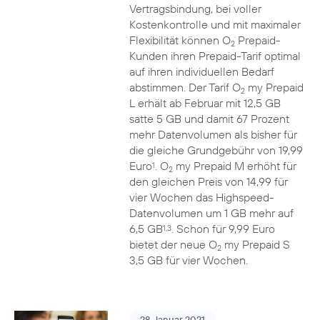
Vertragsbindung, bei voller
Kostenkontrolle und mit maximaler
Flexibilität können O
Prepaid-
2
Kunden ihren Prepaid-Tarif optimal
auf ihren individuellen Bedarf
abstimmen. Der Tarif O
my Prepaid
2
L erhält ab Februar mit 12,5 GB
satte 5 GB und damit 67 Prozent
mehr Datenvolumen als bisher für
die gleiche Grundgebühr von 19,99
Euro
. O
my Prepaid M erhöht für
1
2
den gleichen Preis von 14,99 für
vier Wochen das Highspeed-
Datenvolumen um 1 GB mehr auf
6,5 GB
. Schon für 9,99 Euro
1,3
bietet der neue O
my Prepaid S
2
3,5 GB für vier Wochen.
28. Januar 2021