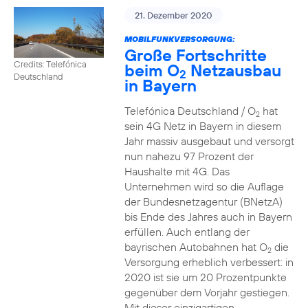
21. Dezember 2020
MOBILFUNKVERSORGUNG:
Große Fortschritte
Credits: Telefónica
beim O
Netzausbau
2
Deutschland
in Bayern
Telefónica Deutschland / O
hat
2
sein 4G Netz in Bayern in diesem
Jahr massiv ausgebaut und versorgt
nun nahezu 97 Prozent der
Haushalte mit 4G. Das
Unternehmen wird so die Auflage
der Bundesnetzagentur (BNetzA)
bis Ende des Jahres auch in Bayern
erfüllen. Auch entlang der
bayrischen Autobahnen hat O
die
2
Versorgung erheblich verbessert: in
2020 ist sie um 20 Prozentpunkte
gegenüber dem Vorjahr gestiegen.
Mit dieser einzigartigen