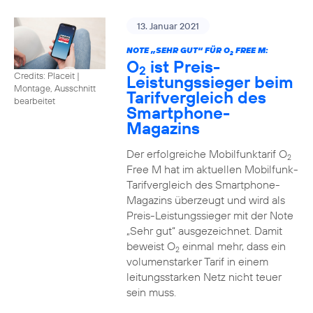
13. Januar 2021
NOTE „SEHR GUT“ FÜR O
FREE M:
2
O
ist Preis-
2
Credits: Placeit
|
Leistungssieger beim
Montage, Ausschnitt
Tarifvergleich des
bearbeitet
Smartphone-
Magazins
Der erfolgreiche Mobilfunktarif O
2
Free M hat im aktuellen Mobilfunk-
Tarifvergleich des Smartphone-
Magazins überzeugt und wird als
Preis-Leistungssieger mit der Note
„Sehr gut“ ausgezeichnet. Damit
beweist O
einmal mehr, dass ein
2
volumenstarker Tarif in einem
leitungsstarken Netz nicht teuer
sein muss.