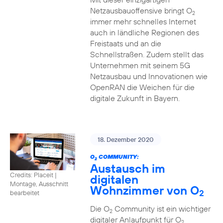
Netzausbauoffensive bringt O
2
immer mehr schnelles Internet
auch in ländliche Regionen des
Freistaats und an die
Schnellstraßen. Zudem stellt das
Unternehmen mit seinem 5G
Netzausbau und Innovationen wie
OpenRAN die Weichen für die
digitale Zukunft in Bayern.
18. Dezember 2020
O
COMMUNITY:
2
Austausch im
Credits: Placeit
|
digitalen
Montage, Ausschnitt
Wohnzimmer von O
2
bearbeitet
Die O
Community ist ein wichtiger
2
digitaler Anlaufpunkt für O
2