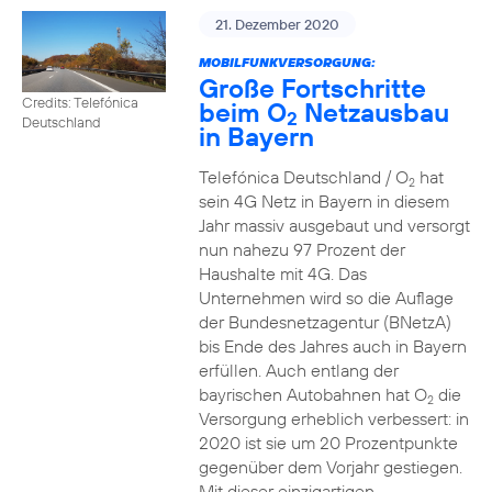
21. Dezember 2020
MOBILFUNKVERSORGUNG:
Große Fortschritte
Credits: Telefónica
beim O
Netzausbau
2
Deutschland
in Bayern
Telefónica Deutschland / O
hat
2
sein 4G Netz in Bayern in diesem
Jahr massiv ausgebaut und versorgt
nun nahezu 97 Prozent der
Haushalte mit 4G. Das
Unternehmen wird so die Auflage
der Bundesnetzagentur (BNetzA)
bis Ende des Jahres auch in Bayern
erfüllen. Auch entlang der
bayrischen Autobahnen hat O
die
2
Versorgung erheblich verbessert: in
2020 ist sie um 20 Prozentpunkte
gegenüber dem Vorjahr gestiegen.
Mit dieser einzigartigen