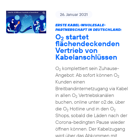
26. Januar 2021
ERSTE KABEL-WHOLESALE-
PARTNERSCHAFT IN DEUTSCHLAND:
O
startet
2
flächendeckenden
Vertrieb von
Kabelanschlüssen
O
komplettiert sein Zuhause-
2
Angebot: Ab sofort können O
2
Kunden einen
Breitbandinternetzugang via Kabel
in allen O
Vertriebskanälen
2
buchen, online unter o2.de, über
die O
Hotline und in den O
2
2
Shops, sobald die Läden nach der
Corona-bedingten Pause wieder
öffnen können. Der Kabelzugang
wird über das Abkommen mit