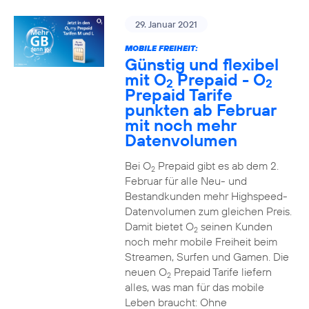
29. Januar 2021
MOBILE FREIHEIT:
Günstig und flexibel
mit O
Prepaid - O
2
2
Prepaid Tarife
punkten ab Februar
mit noch mehr
Datenvolumen
Bei O
Prepaid gibt es ab dem 2.
2
Februar für alle Neu- und
Bestandkunden mehr Highspeed-
Datenvolumen zum gleichen Preis.
Damit bietet O
seinen Kunden
2
noch mehr mobile Freiheit beim
Streamen, Surfen und Gamen. Die
neuen O
Prepaid Tarife liefern
2
alles, was man für das mobile
Leben braucht: Ohne