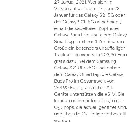
29. Januar 2021. Wer sich im
Vorverkaufszeitraum bis zum 28.
Januar für das Galaxy S21 5G oder
das Galaxy S21+5G entscheidet,
erhält die kabellosen Kopfhörer
Galaxy Buds Live und einen Galaxy
SmartTag – mit nur 4 Zentimetern
Größe ein besonders unauffälliger
Tracker – im Wert von 203,90 Euro
gratis dazu. Bei dem Samsung
Galaxy S21 Ultra 5G sind, neben
dem Galaxy SmartTag, die Galaxy
Buds Pro im Gesamtwert von
263,90 Euro gratis dabei. Alle
Geräte unterstützen die eSIM. Sie
können online unter o2.de, in den
O
Shops, die aktuell geöffnet sind,
2
und über die O
Hotline vorbestellt
2
werden.