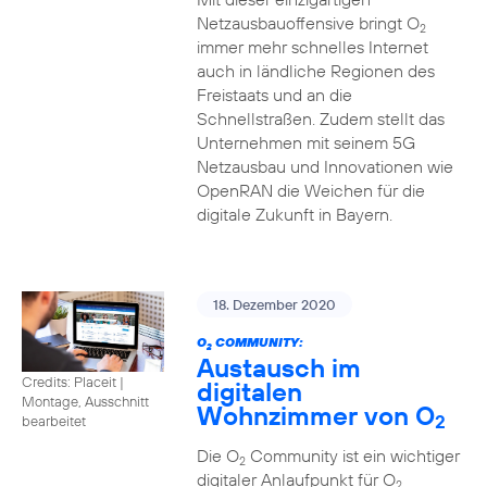
Netzausbauoffensive bringt O
2
immer mehr schnelles Internet
auch in ländliche Regionen des
Freistaats und an die
Schnellstraßen. Zudem stellt das
Unternehmen mit seinem 5G
Netzausbau und Innovationen wie
OpenRAN die Weichen für die
digitale Zukunft in Bayern.
18. Dezember 2020
O
COMMUNITY:
2
Austausch im
Credits: Placeit
|
digitalen
Montage, Ausschnitt
Wohnzimmer von O
2
bearbeitet
Die O
Community ist ein wichtiger
2
digitaler Anlaufpunkt für O
2