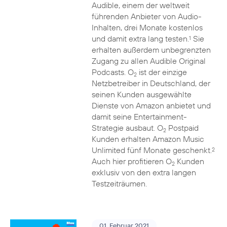
Audible, einem der weltweit
führenden Anbieter von Audio-
Inhalten, drei Monate kostenlos
und damit extra lang testen.
Sie
1
erhalten außerdem unbegrenzten
Zugang zu allen Audible Original
Podcasts. O
ist der einzige
2
Netzbetreiber in Deutschland, der
seinen Kunden ausgewählte
Dienste von Amazon anbietet und
damit seine Entertainment-
Strategie ausbaut. O
Postpaid
2
Kunden erhalten Amazon Music
Unlimited fünf Monate geschenkt.
2
Auch hier profitieren O
Kunden
2
exklusiv von den extra langen
Testzeiträumen.
01. Februar 2021