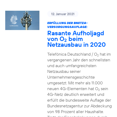
12. Januar 2021
ERFÜLLUNG DER BNETZA-
VERSORGUNGSAUFLAGE:
Rasante Aufholjagd
von O
beim
2
Netzausbau in 2020
Telefónica Deutschland / O
hat im
2
vergangenen Jahr den schnellsten
und auch umfangreichsten
Netzausbau seiner
Unternehmensgeschichte
umgesetzt. Mit mehr als 11.000
neuen 4G-Elementen hat O
sein
2
4G-Netz deutlich erweitert und
erfüllt die bundesweite Auflage der
Bundesnetzagentur zur Abdeckung
von 98 Prozent aller Haushalte.