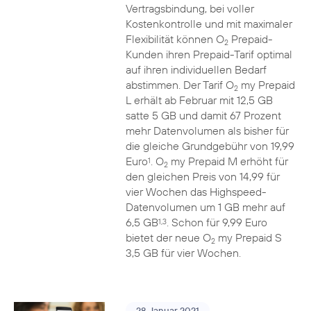
Vertragsbindung, bei voller
Kostenkontrolle und mit maximaler
Flexibilität können O
Prepaid-
2
Kunden ihren Prepaid-Tarif optimal
auf ihren individuellen Bedarf
abstimmen. Der Tarif O
my Prepaid
2
L erhält ab Februar mit 12,5 GB
satte 5 GB und damit 67 Prozent
mehr Datenvolumen als bisher für
die gleiche Grundgebühr von 19,99
Euro
. O
my Prepaid M erhöht für
1
2
den gleichen Preis von 14,99 für
vier Wochen das Highspeed-
Datenvolumen um 1 GB mehr auf
6,5 GB
. Schon für 9,99 Euro
1,3
bietet der neue O
my Prepaid S
2
3,5 GB für vier Wochen.
28. Januar 2021