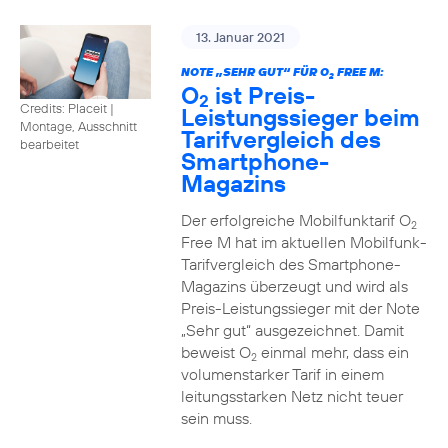
13. Januar 2021
NOTE „SEHR GUT“ FÜR O
FREE M:
2
O
ist Preis-
2
Credits: Placeit
|
Leistungssieger beim
Montage, Ausschnitt
Tarifvergleich des
bearbeitet
Smartphone-
Magazins
Der erfolgreiche Mobilfunktarif O
2
Free M hat im aktuellen Mobilfunk-
Tarifvergleich des Smartphone-
Magazins überzeugt und wird als
Preis-Leistungssieger mit der Note
„Sehr gut“ ausgezeichnet. Damit
beweist O
einmal mehr, dass ein
2
volumenstarker Tarif in einem
leitungsstarken Netz nicht teuer
sein muss.