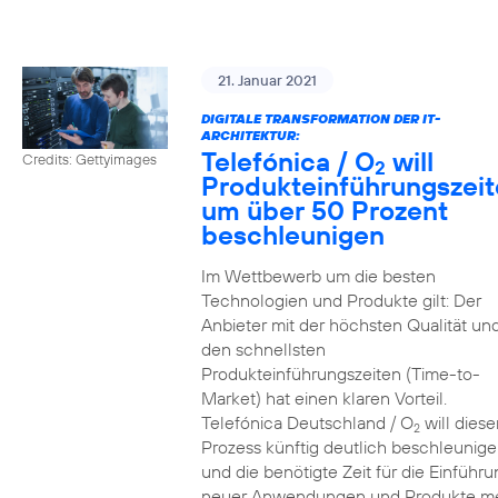
21. Januar 2021
DIGITALE TRANSFORMATION DER IT-
ARCHITEKTUR:
Telefónica / O
will
Credits: Gettyimages
2
Produkteinführungszei
um über 50 Prozent
beschleunigen
Im Wettbewerb um die besten
Technologien und Produkte gilt: Der
Anbieter mit der höchsten Qualität un
den schnellsten
Produkteinführungszeiten (Time-to-
Market) hat einen klaren Vorteil.
Telefónica Deutschland / O
will diese
2
Prozess künftig deutlich beschleunig
und die benötigte Zeit für die Einführu
neuer Anwendungen und Produkte m