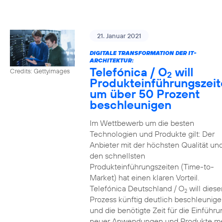
21. Januar 2021
DIGITALE TRANSFORMATION DER IT-
ARCHITEKTUR:
Telefónica / O
will
Credits: Gettyimages
2
Produkteinführungszei
um über 50 Prozent
beschleunigen
Im Wettbewerb um die besten
Technologien und Produkte gilt: Der
Anbieter mit der höchsten Qualität un
den schnellsten
Produkteinführungszeiten (Time-to-
Market) hat einen klaren Vorteil.
Telefónica Deutschland / O
will diese
2
Prozess künftig deutlich beschleunig
und die benötigte Zeit für die Einführu
neuer Anwendungen und Produkte m