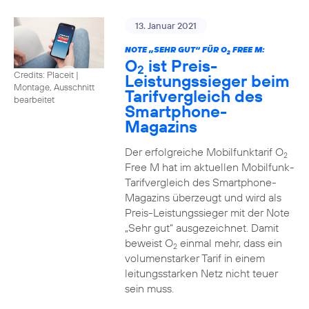
13. Januar 2021
NOTE „SEHR GUT“ FÜR O
FREE M:
2
O
ist Preis-
2
Credits: Placeit
|
Leistungssieger beim
Montage, Ausschnitt
Tarifvergleich des
bearbeitet
Smartphone-
Magazins
Der erfolgreiche Mobilfunktarif O
2
Free M hat im aktuellen Mobilfunk-
Tarifvergleich des Smartphone-
Magazins überzeugt und wird als
Preis-Leistungssieger mit der Note
„Sehr gut“ ausgezeichnet. Damit
beweist O
einmal mehr, dass ein
2
volumenstarker Tarif in einem
leitungsstarken Netz nicht teuer
sein muss.