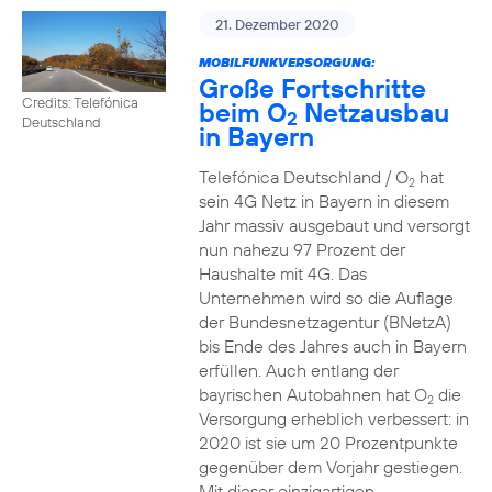
21. Dezember 2020
MOBILFUNKVERSORGUNG:
Große Fortschritte
Credits: Telefónica
beim O
Netzausbau
2
Deutschland
in Bayern
Telefónica Deutschland / O
hat
2
sein 4G Netz in Bayern in diesem
Jahr massiv ausgebaut und versorgt
nun nahezu 97 Prozent der
Haushalte mit 4G. Das
Unternehmen wird so die Auflage
der Bundesnetzagentur (BNetzA)
bis Ende des Jahres auch in Bayern
erfüllen. Auch entlang der
bayrischen Autobahnen hat O
die
2
Versorgung erheblich verbessert: in
2020 ist sie um 20 Prozentpunkte
gegenüber dem Vorjahr gestiegen.
Mit dieser einzigartigen