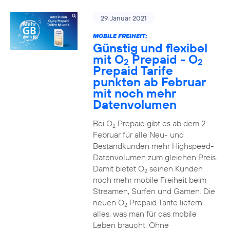
29. Januar 2021
MOBILE FREIHEIT:
Günstig und flexibel
mit O
Prepaid - O
2
2
Prepaid Tarife
punkten ab Februar
mit noch mehr
Datenvolumen
Bei O
Prepaid gibt es ab dem 2.
2
Februar für alle Neu- und
Bestandkunden mehr Highspeed-
Datenvolumen zum gleichen Preis.
Damit bietet O
seinen Kunden
2
noch mehr mobile Freiheit beim
Streamen, Surfen und Gamen. Die
neuen O
Prepaid Tarife liefern
2
alles, was man für das mobile
Leben braucht: Ohne