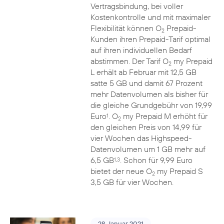
Vertragsbindung, bei voller
Kostenkontrolle und mit maximaler
Flexibilität können O
Prepaid-
2
Kunden ihren Prepaid-Tarif optimal
auf ihren individuellen Bedarf
abstimmen. Der Tarif O
my Prepaid
2
L erhält ab Februar mit 12,5 GB
satte 5 GB und damit 67 Prozent
mehr Datenvolumen als bisher für
die gleiche Grundgebühr von 19,99
Euro
. O
my Prepaid M erhöht für
1
2
den gleichen Preis von 14,99 für
vier Wochen das Highspeed-
Datenvolumen um 1 GB mehr auf
6,5 GB
. Schon für 9,99 Euro
1,3
bietet der neue O
my Prepaid S
2
3,5 GB für vier Wochen.
28. Januar 2021