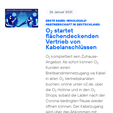
26. Januar 2021
ERSTE KABEL-WHOLESALE-
PARTNERSCHAFT IN DEUTSCHLAND:
O
startet
2
flächendeckenden
Vertrieb von
Kabelanschlüssen
O
komplettiert sein Zuhause-
2
Angebot: Ab sofort können O
2
Kunden einen
Breitbandinternetzugang via Kabel
in allen O
Vertriebskanälen
2
buchen, online unter o2.de, über
die O
Hotline und in den O
2
2
Shops, sobald die Läden nach der
Corona-bedingten Pause wieder
öffnen können. Der Kabelzugang
wird über das Abkommen mit