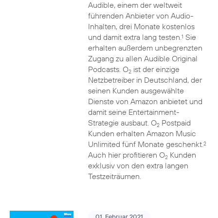
Audible, einem der weltweit
führenden Anbieter von Audio-
Inhalten, drei Monate kostenlos
und damit extra lang testen.
Sie
1
erhalten außerdem unbegrenzten
Zugang zu allen Audible Original
Podcasts. O
ist der einzige
2
Netzbetreiber in Deutschland, der
seinen Kunden ausgewählte
Dienste von Amazon anbietet und
damit seine Entertainment-
Strategie ausbaut. O
Postpaid
2
Kunden erhalten Amazon Music
Unlimited fünf Monate geschenkt.
2
Auch hier profitieren O
Kunden
2
exklusiv von den extra langen
Testzeiträumen.
01. Februar 2021