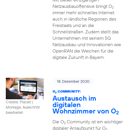
Netzausbauoffensive bringt O
2
immer mehr schnelles Internet
auch in ländliche Regionen des
Freistaats und an die
Schnellstraßen. Zudem stellt das
Unternehmen mit seinem 5G
Netzausbau und Innovationen wie
OpenRAN die Weichen für die
digitale Zukunft in Bayern.
18. Dezember 2020
O
COMMUNITY:
2
Austausch im
Credits: Placeit
|
digitalen
Montage, Ausschnitt
Wohnzimmer von O
2
bearbeitet
Die O
Community ist ein wichtiger
2
digitaler Anlaufpunkt für O
2