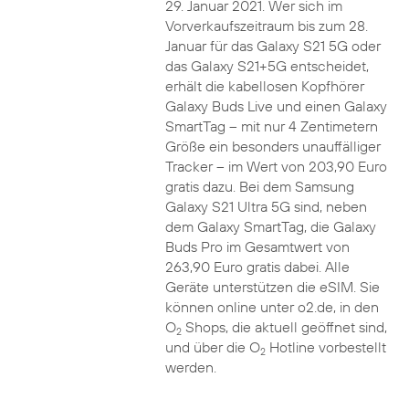
29. Januar 2021. Wer sich im
Vorverkaufszeitraum bis zum 28.
Januar für das Galaxy S21 5G oder
das Galaxy S21+5G entscheidet,
erhält die kabellosen Kopfhörer
Galaxy Buds Live und einen Galaxy
SmartTag – mit nur 4 Zentimetern
Größe ein besonders unauffälliger
Tracker – im Wert von 203,90 Euro
gratis dazu. Bei dem Samsung
Galaxy S21 Ultra 5G sind, neben
dem Galaxy SmartTag, die Galaxy
Buds Pro im Gesamtwert von
263,90 Euro gratis dabei. Alle
Geräte unterstützen die eSIM. Sie
können online unter o2.de, in den
O
Shops, die aktuell geöffnet sind,
2
und über die O
Hotline vorbestellt
2
werden.