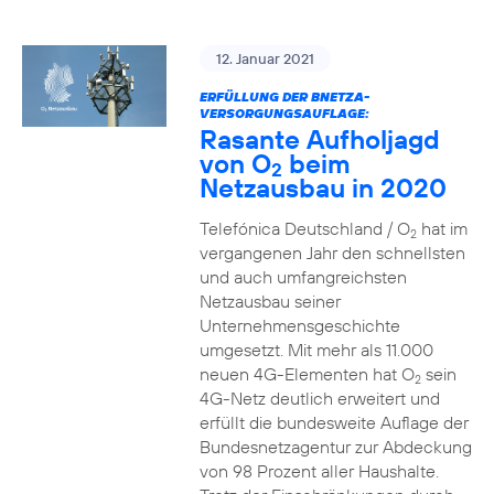
12. Januar 2021
ERFÜLLUNG DER BNETZA-
VERSORGUNGSAUFLAGE:
Rasante Aufholjagd
von O
beim
2
Netzausbau in 2020
Telefónica Deutschland / O
hat im
2
vergangenen Jahr den schnellsten
und auch umfangreichsten
Netzausbau seiner
Unternehmensgeschichte
umgesetzt. Mit mehr als 11.000
neuen 4G-Elementen hat O
sein
2
4G-Netz deutlich erweitert und
erfüllt die bundesweite Auflage der
Bundesnetzagentur zur Abdeckung
von 98 Prozent aller Haushalte.