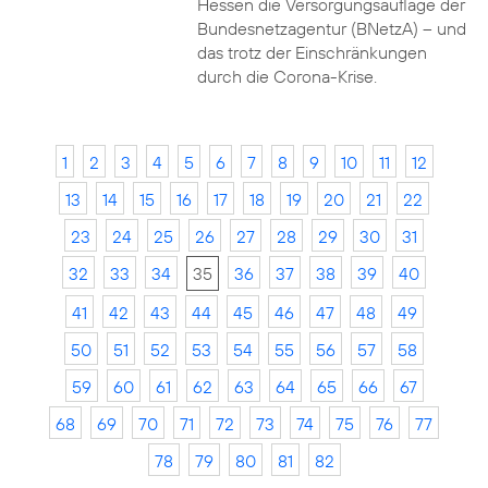
Hessen die Versorgungsauflage der
Bundesnetzagentur (BNetzA) – und
das trotz der Einschränkungen
durch die Corona-Krise.
1
2
3
4
5
6
7
8
9
10
11
12
13
14
15
16
17
18
19
20
21
22
23
24
25
26
27
28
29
30
31
32
33
34
35
36
37
38
39
40
41
42
43
44
45
46
47
48
49
50
51
52
53
54
55
56
57
58
59
60
61
62
63
64
65
66
67
68
69
70
71
72
73
74
75
76
77
78
79
80
81
82