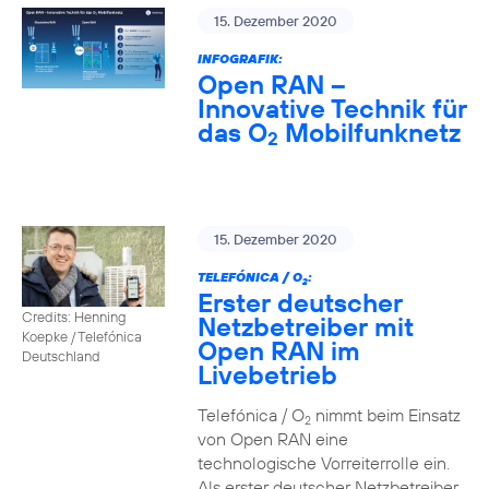
15. Dezember 2020
INFOGRAFIK:
Open RAN –
Innovative Technik für
das O
Mobilfunknetz
2
15. Dezember 2020
TELEFÓNICA / O
:
2
Erster deutscher
Credits: Henning
Netzbetreiber mit
Koepke / Telefónica
Open RAN im
Deutschland
Livebetrieb
Telefónica / O
nimmt beim Einsatz
2
von Open RAN eine
technologische Vorreiterrolle ein.
Als erster deutscher Netzbetreiber