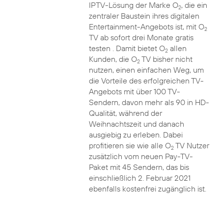
IPTV-Lösung der Marke O
, die ein
2
zentraler Baustein ihres digitalen
Entertainment-Angebots ist, mit O
2
TV ab sofort drei Monate gratis
testen . Damit bietet O
allen
2
Kunden, die O
TV bisher nicht
2
nutzen, einen einfachen Weg, um
die Vorteile des erfolgreichen TV-
Angebots mit über 100 TV-
Sendern, davon mehr als 90 in HD-
Qualität, während der
Weihnachtszeit und danach
ausgiebig zu erleben. Dabei
profitieren sie wie alle O
TV Nutzer
2
zusätzlich vom neuen Pay-TV-
Paket mit 45 Sendern, das bis
einschließlich 2. Februar 2021
ebenfalls kostenfrei zugänglich ist.