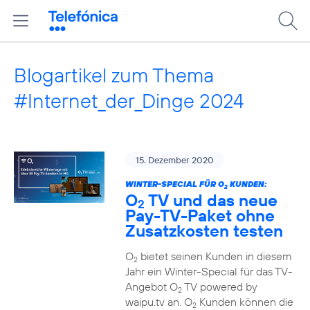
Blogartikel zum Thema
#Internet_der_Dinge 2024
15. Dezember 2020
WINTER-SPECIAL FÜR O
KUNDEN:
2
O
TV und das neue
2
Pay-TV-Paket ohne
Zusatzkosten testen
O
bietet seinen Kunden in diesem
2
Jahr ein Winter-Special für das TV-
Angebot O
TV powered by
2
waipu.tv an. O
Kunden können die
2