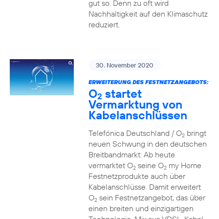
gut so. Denn zu oft wird
Nachhaltigkeit auf den Klimaschutz
reduziert.
30. November 2020
ERWEITERUNG DES FESTNETZANGEBOTS:
O
startet
2
Vermarktung von
Kabelanschlüssen
Telefónica Deutschland / O
bringt
2
neuen Schwung in den deutschen
Breitbandmarkt: Ab heute
vermarktet O
seine O
my Home
2
2
Festnetzprodukte auch über
Kabelanschlüsse. Damit erweitert
O
sein Festnetzangebot, das über
2
einen breiten und einzigartigen