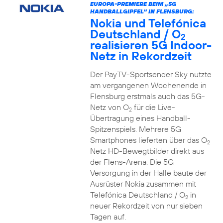
EUROPA-PREMIERE BEIM „5G
HANDBALLGIPFEL“ IN FLENSBURG:
Nokia und Telefónica
Deutschland / O
2
realisieren 5G Indoor-
Netz in Rekordzeit
Der PayTV-Sportsender Sky nutzte
am vergangenen Wochenende in
Flensburg erstmals auch das 5G-
Netz von O
für die Live-
2
Übertragung eines Handball-
Spitzenspiels. Mehrere 5G
Smartphones lieferten über das O
2
Netz HD-Bewegtbilder direkt aus
der Flens-Arena. Die 5G
Versorgung in der Halle baute der
Ausrüster Nokia zusammen mit
Telefónica Deutschland / O
in
2
neuer Rekordzeit von nur sieben
Tagen auf.