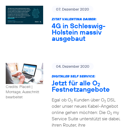
07. Dezember 2020
ZITAT VALENTINA DAIBER:
4G in Schleswig-
Holstein massiv
ausgebaut
04. Dezember 2020
DIGITALER SELF SERVICE:
Jetzt für alle O
2
Credits: Placeit
|
Festnetzangebote
Montage, Ausschnitt
bearbeitet
Egal ob O
Kunden über O
DSL
2
2
oder unser neues Kabel-Angebot
online gehen möchten: Die O
my
2
Service Suite unterstützt sie dabei,
ihren Router, ihre