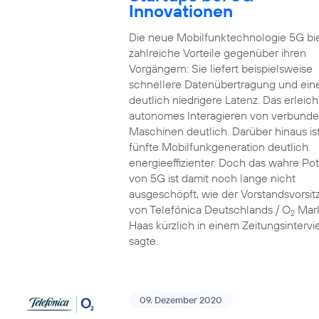
Innovationen
Die neue Mobilfunktechnologie 5G bi
zahlreiche Vorteile gegenüber ihren
Vorgängern: Sie liefert beispielsweise
schnellere Datenübertragung und ein
deutlich niedrigere Latenz. Das erleich
autonomes Interagieren von verbund
Maschinen deutlich. Darüber hinaus ist
fünfte Mobilfunkgeneration deutlich
energieeffizienter. Doch das wahre Pot
von 5G ist damit noch lange nicht
ausgeschöpft, wie der Vorstandsvorsi
von Telefónica Deutschlands / O
Mar
2
Haas kürzlich in einem Zeitungsinterv
sagte.
09. Dezember 2020