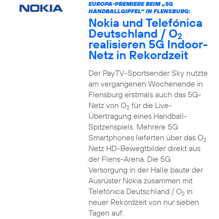
EUROPA-PREMIERE BEIM „5G
HANDBALLGIPFEL“ IN FLENSBURG:
Nokia und Telefónica
Deutschland / O
2
realisieren 5G Indoor-
Netz in Rekordzeit
Der PayTV-Sportsender Sky nutzte
am vergangenen Wochenende in
Flensburg erstmals auch das 5G-
Netz von O
für die Live-
2
Übertragung eines Handball-
Spitzenspiels. Mehrere 5G
Smartphones lieferten über das O
2
Netz HD-Bewegtbilder direkt aus
der Flens-Arena. Die 5G
Versorgung in der Halle baute der
Ausrüster Nokia zusammen mit
Telefónica Deutschland / O
in
2
neuer Rekordzeit von nur sieben
Tagen auf.