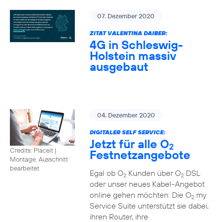
07. Dezember 2020
ZITAT VALENTINA DAIBER:
4G in Schleswig-
Holstein massiv
ausgebaut
04. Dezember 2020
DIGITALER SELF SERVICE:
Jetzt für alle O
2
Credits: Placeit
|
Festnetzangebote
Montage, Ausschnitt
bearbeitet
Egal ob O
Kunden über O
DSL
2
2
oder unser neues Kabel-Angebot
online gehen möchten: Die O
my
2
Service Suite unterstützt sie dabei,
ihren Router, ihre