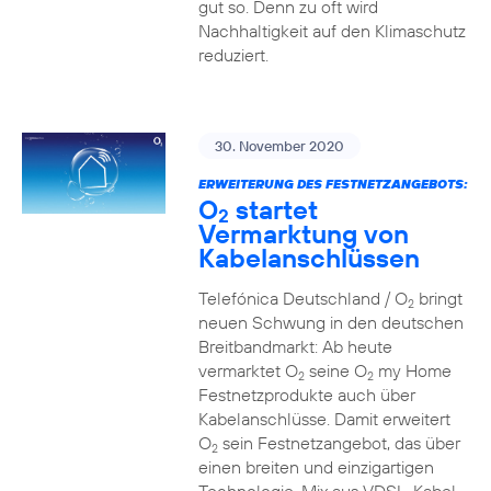
gut so. Denn zu oft wird
Nachhaltigkeit auf den Klimaschutz
reduziert.
30. November 2020
ERWEITERUNG DES FESTNETZANGEBOTS:
O
startet
2
Vermarktung von
Kabelanschlüssen
Telefónica Deutschland / O
bringt
2
neuen Schwung in den deutschen
Breitbandmarkt: Ab heute
vermarktet O
seine O
my Home
2
2
Festnetzprodukte auch über
Kabelanschlüsse. Damit erweitert
O
sein Festnetzangebot, das über
2
einen breiten und einzigartigen