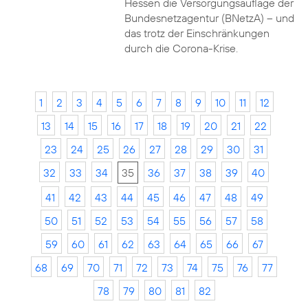
Hessen die Versorgungsauflage der
Bundesnetzagentur (BNetzA) – und
das trotz der Einschränkungen
durch die Corona-Krise.
1
2
3
4
5
6
7
8
9
10
11
12
13
14
15
16
17
18
19
20
21
22
23
24
25
26
27
28
29
30
31
32
33
34
35
36
37
38
39
40
41
42
43
44
45
46
47
48
49
50
51
52
53
54
55
56
57
58
59
60
61
62
63
64
65
66
67
68
69
70
71
72
73
74
75
76
77
78
79
80
81
82