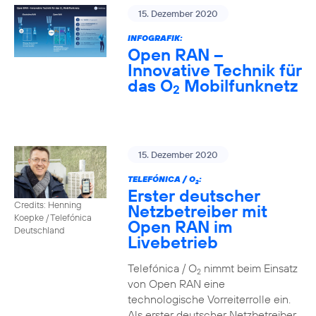
15. Dezember 2020
INFOGRAFIK:
Open RAN –
Innovative Technik für
das O
Mobilfunknetz
2
15. Dezember 2020
TELEFÓNICA / O
:
2
Erster deutscher
Credits: Henning
Netzbetreiber mit
Koepke / Telefónica
Open RAN im
Deutschland
Livebetrieb
Telefónica / O
nimmt beim Einsatz
2
von Open RAN eine
technologische Vorreiterrolle ein.
Als erster deutscher Netzbetreiber