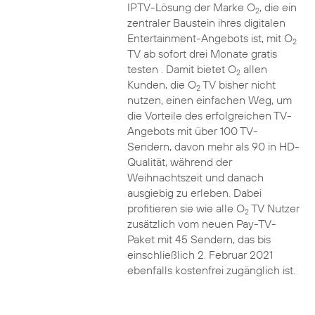
IPTV-Lösung der Marke O
, die ein
2
zentraler Baustein ihres digitalen
Entertainment-Angebots ist, mit O
2
TV ab sofort drei Monate gratis
testen . Damit bietet O
allen
2
Kunden, die O
TV bisher nicht
2
nutzen, einen einfachen Weg, um
die Vorteile des erfolgreichen TV-
Angebots mit über 100 TV-
Sendern, davon mehr als 90 in HD-
Qualität, während der
Weihnachtszeit und danach
ausgiebig zu erleben. Dabei
profitieren sie wie alle O
TV Nutzer
2
zusätzlich vom neuen Pay-TV-
Paket mit 45 Sendern, das bis
einschließlich 2. Februar 2021
ebenfalls kostenfrei zugänglich ist.