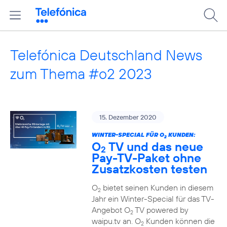
Telefónica Deutschland News
zum Thema #o2 2023
15. Dezember 2020
WINTER-SPECIAL FÜR O
KUNDEN:
2
O
TV und das neue
2
Pay-TV-Paket ohne
Zusatzkosten testen
O
bietet seinen Kunden in diesem
2
Jahr ein Winter-Special für das TV-
Angebot O
TV powered by
2
waipu.tv an. O
Kunden können die
2