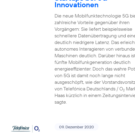
Innovationen
Die neue Mobilfunktechnologie 5G bi
zahlreiche Vorteile gegenüber ihren
Vorgängern: Sie liefert beispielsweise
schnellere Datenübertragung und ein
deutlich niedrigere Latenz. Das erleich
autonomes Interagieren von verbund
Maschinen deutlich. Darüber hinaus ist
fünfte Mobilfunkgeneration deutlich
energieeffizienter. Doch das wahre Pot
von 5G ist damit noch lange nicht
ausgeschöpft, wie der Vorstandsvorsi
von Telefónica Deutschlands / O
Mar
2
Haas kürzlich in einem Zeitungsinterv
sagte.
09. Dezember 2020