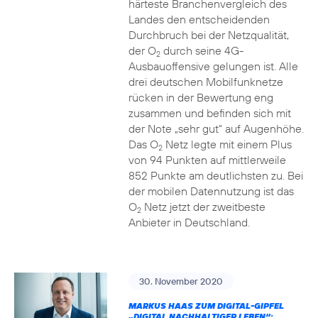
härteste Branchenvergleich des
Landes den entscheidenden
Durchbruch bei der Netzqualität,
der O
durch seine 4G-
2
Ausbauoffensive gelungen ist. Alle
drei deutschen Mobilfunknetze
rücken in der Bewertung eng
zusammen und befinden sich mit
der Note „sehr gut“ auf Augenhöhe.
Das O
Netz legte mit einem Plus
2
von 94 Punkten auf mittlerweile
852 Punkte am deutlichsten zu. Bei
der mobilen Datennutzung ist das
O
Netz jetzt der zweitbeste
2
Anbieter in Deutschland.
30. November 2020
MARKUS HAAS ZUM DIGITAL-GIPFEL
„DIGITAL NACHHALTIGER LEBEN“: