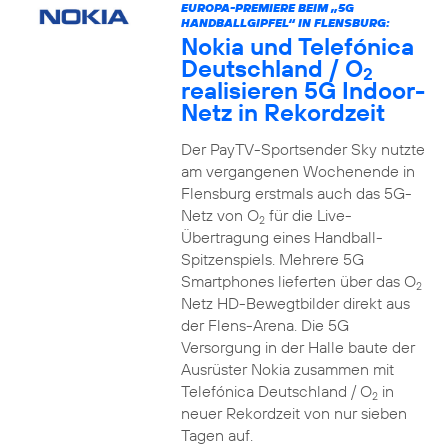
EUROPA-PREMIERE BEIM „5G
HANDBALLGIPFEL“ IN FLENSBURG:
Nokia und Telefónica
Deutschland / O
2
realisieren 5G Indoor-
Netz in Rekordzeit
Der PayTV-Sportsender Sky nutzte
am vergangenen Wochenende in
Flensburg erstmals auch das 5G-
Netz von O
für die Live-
2
Übertragung eines Handball-
Spitzenspiels. Mehrere 5G
Smartphones lieferten über das O
2
Netz HD-Bewegtbilder direkt aus
der Flens-Arena. Die 5G
Versorgung in der Halle baute der
Ausrüster Nokia zusammen mit
Telefónica Deutschland / O
in
2
neuer Rekordzeit von nur sieben
Tagen auf.