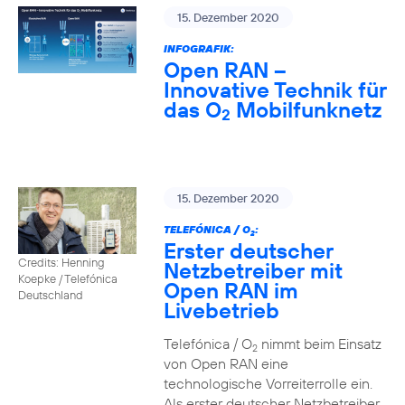
15. Dezember 2020
INFOGRAFIK:
Open RAN –
Innovative Technik für
das O
Mobilfunknetz
2
15. Dezember 2020
TELEFÓNICA / O
:
2
Erster deutscher
Credits: Henning
Netzbetreiber mit
Koepke / Telefónica
Open RAN im
Deutschland
Livebetrieb
Telefónica / O
nimmt beim Einsatz
2
von Open RAN eine
technologische Vorreiterrolle ein.
Als erster deutscher Netzbetreiber