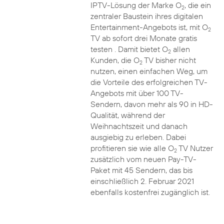
IPTV-Lösung der Marke O
, die ein
2
zentraler Baustein ihres digitalen
Entertainment-Angebots ist, mit O
2
TV ab sofort drei Monate gratis
testen . Damit bietet O
allen
2
Kunden, die O
TV bisher nicht
2
nutzen, einen einfachen Weg, um
die Vorteile des erfolgreichen TV-
Angebots mit über 100 TV-
Sendern, davon mehr als 90 in HD-
Qualität, während der
Weihnachtszeit und danach
ausgiebig zu erleben. Dabei
profitieren sie wie alle O
TV Nutzer
2
zusätzlich vom neuen Pay-TV-
Paket mit 45 Sendern, das bis
einschließlich 2. Februar 2021
ebenfalls kostenfrei zugänglich ist.