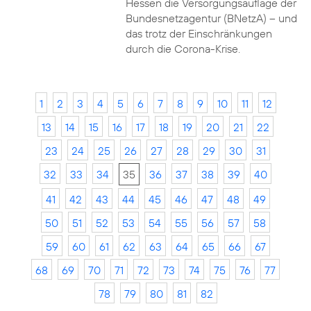
Hessen die Versorgungsauflage der
Bundesnetzagentur (BNetzA) – und
das trotz der Einschränkungen
durch die Corona-Krise.
1
2
3
4
5
6
7
8
9
10
11
12
13
14
15
16
17
18
19
20
21
22
23
24
25
26
27
28
29
30
31
32
33
34
35
36
37
38
39
40
41
42
43
44
45
46
47
48
49
50
51
52
53
54
55
56
57
58
59
60
61
62
63
64
65
66
67
68
69
70
71
72
73
74
75
76
77
78
79
80
81
82