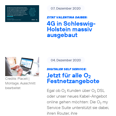
07. Dezember 2020
ZITAT VALENTINA DAIBER:
4G in Schleswig-
Holstein massiv
ausgebaut
04. Dezember 2020
DIGITALER SELF SERVICE:
Jetzt für alle O
2
Credits: Placeit
|
Festnetzangebote
Montage, Ausschnitt
bearbeitet
Egal ob O
Kunden über O
DSL
2
2
oder unser neues Kabel-Angebot
online gehen möchten: Die O
my
2
Service Suite unterstützt sie dabei,
ihren Router, ihre