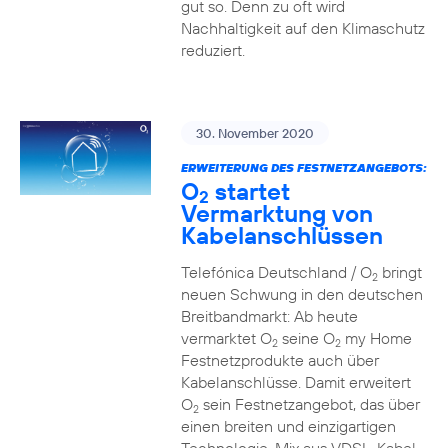
gut so. Denn zu oft wird
Nachhaltigkeit auf den Klimaschutz
reduziert.
30. November 2020
ERWEITERUNG DES FESTNETZANGEBOTS:
O
startet
2
Vermarktung von
Kabelanschlüssen
Telefónica Deutschland / O
bringt
2
neuen Schwung in den deutschen
Breitbandmarkt: Ab heute
vermarktet O
seine O
my Home
2
2
Festnetzprodukte auch über
Kabelanschlüsse. Damit erweitert
O
sein Festnetzangebot, das über
2
einen breiten und einzigartigen