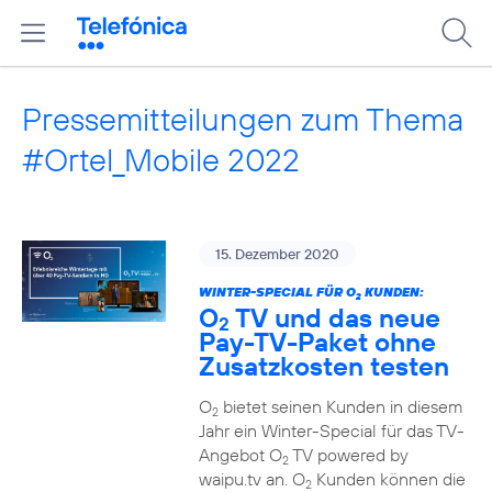
Pressemitteilungen zum Thema
#Ortel_Mobile 2022
15. Dezember 2020
WINTER-SPECIAL FÜR O
KUNDEN:
2
O
TV und das neue
2
Pay-TV-Paket ohne
Zusatzkosten testen
O
bietet seinen Kunden in diesem
2
Jahr ein Winter-Special für das TV-
Angebot O
TV powered by
2
waipu.tv an. O
Kunden können die
2