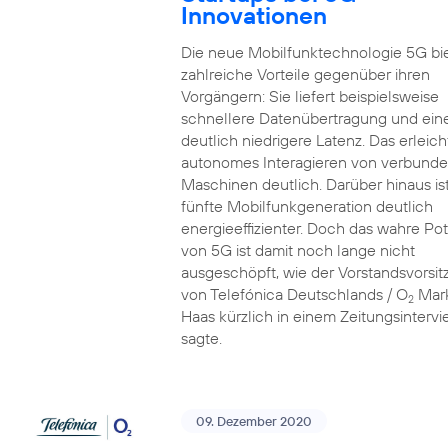
Innovationen
Die neue Mobilfunktechnologie 5G bi
zahlreiche Vorteile gegenüber ihren
Vorgängern: Sie liefert beispielsweise
schnellere Datenübertragung und ein
deutlich niedrigere Latenz. Das erleich
autonomes Interagieren von verbund
Maschinen deutlich. Darüber hinaus ist
fünfte Mobilfunkgeneration deutlich
energieeffizienter. Doch das wahre Pot
von 5G ist damit noch lange nicht
ausgeschöpft, wie der Vorstandsvorsi
von Telefónica Deutschlands / O
Mar
2
Haas kürzlich in einem Zeitungsinterv
sagte.
09. Dezember 2020